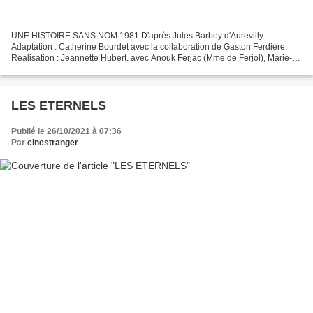
UNE HISTOIRE SANS NOM 1981 D'après Jules Barbey d'Aurevilly.
Adaptation . Catherine Bourdet avec la collaboration de Gaston Ferdière.
Réalisation : Jeannette Hubert. avec Anouk Ferjac (Mme de Ferjol), Marie-
Claude Musso (Agathe), Jacques Mignot (Ricluf),...
LES ETERNELS
Publié le 26/10/2021 à 07:36
Par
cinestranger