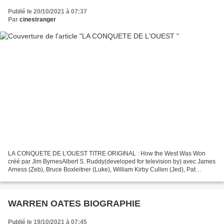
Publié le 20/10/2021 à 07:37
Par
cinestranger
LA CONQUETE DE L'OUEST TITRE ORIGINAL : How the West Was Won
créé par Jim ByrnesAlbert S. Ruddy(developed for television by) avec James
Arness (Zeb), Bruce Boxleitner (Luke), William Kirby Cullen (Jed), Pat
Petersen (Jeffrey), Ray Tracey (Teel-O), Robert...
WARREN OATES BIOGRAPHIE
Publié le 19/10/2021 à 07:45