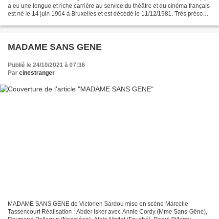
a eu une longue et riche carrière au service du théâtre et du cinéma français
est né le 14 juin 1904 à Bruxelles et est décédé le 11/12/1981. Très précoce
dans le métier car à 14 ans,...
MADAME SANS GENE
Publié le 24/10/2021 à 07:36
Par
cinestranger
MADAME SANS GENE de Victorien Sardou mise en scène Marcelle
Tassencourt Réalisation : Abder Isker avec Annie Cordy (Mme Sans-Gêne),