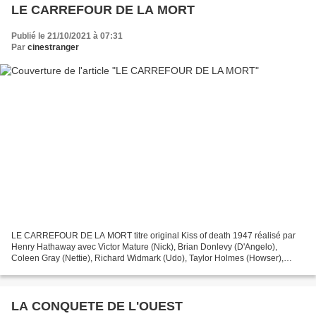
LE CARREFOUR DE LA MORT
Publié le 21/10/2021 à 07:31
Par
cinestranger
LE CARREFOUR DE LA MORT titre original Kiss of death 1947 réalisé par
Henry Hathaway avec Victor Mature (Nick), Brian Donlevy (D'Angelo),
Coleen Gray (Nettie), Richard Widmark (Udo), Taylor Holmes (Howser),
Howard Smith (le garde), Karl Malden (Cullen),...
LA CONQUETE DE L'OUEST