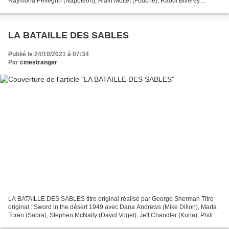
Raymond Pellegrin (Napoléon), Alain Mottet (Fouché), Raoul Billerey
(maréchal Lefebvre), Bernard Lanneau (Neipperg), Fernand...
LA BATAILLE DES SABLES
Publié le 24/10/2021 à 07:34
Par
cinestranger
LA BATAILLE DES SABLES titre original réalisé par George Sherman Titre
original : Sword in the désert 1949 avec Dana Andrews (Mike Dillon), Marta
Toren (Sabra), Stephen McNally (David Vogel), Jeff Chandler (Kurta), Philip
Friend (Herton), Hugh French...