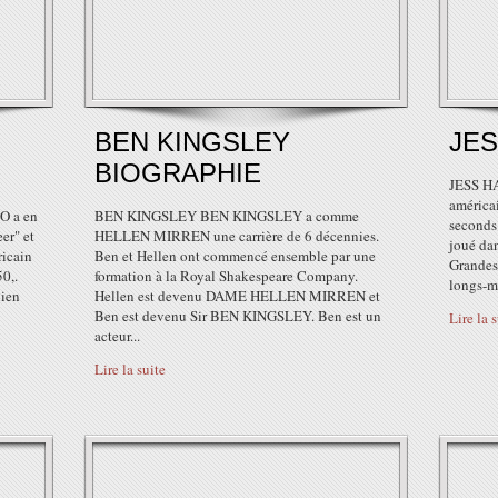
BEN KINGSLEY
JES
BIOGRAPHIE
JESS HA
américa
 a en
BEN KINGSLEY BEN KINGSLEY a comme
seconds 
er" et
HELLEN MIRREN une carrière de 6 décennies.
joué dan
ricain
Ben et Hellen ont commencé ensemble par une
Grandes
0,.
formation à la Royal Shakespeare Company.
longs-mé
ien
Hellen est devenu DAME HELLEN MIRREN et
Ben est devenu Sir BEN KINGSLEY. Ben est un
Lire la 
acteur...
Lire la suite