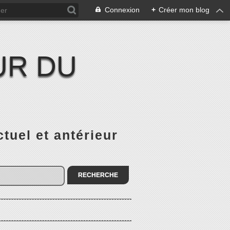
Connexion
+
Créer mon blog
UR DU
el et antérieur