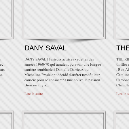
DANY SAVAL
THE
n
DANY SAVAL Plusieurs actrices vedettes des
THE RIP
vec
années 1960/70 qui auraient pu avoir une longue
thrille
aïs
carrière semblable à Danielle Darrieux ou
, Ben Af
ne
Micheline Presle ont décidé d'arrêter très tôt leur
Catalin
carrière pour se consacrer à une nouvelle passion.
Carbonel
.
Bien sur il y a...
Chandle
Lire la suite
Lire la 