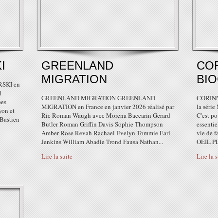
I
GREENLAND
CO
MIGRATION
BI
RSKI en
l
GREENLAND MIGRATION GREENLAND
CORINN
pes
MIGRATION en France en janvier 2026 réalisé par
la séri
yon et
Ric Roman Waugh avec Morena Baccarin Gerard
C'est po
 Bastien
Butler Roman Griffin Davis Sophie Thompson
essentie
Amber Rose Revah Rachael Evelyn Tommie Earl
vie de f
Jenkins William Abadie Trond Fausa Nathan...
OEIL P
Lire la suite
Lire la 