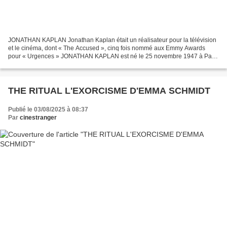
JONATHAN KAPLAN Jonathan Kaplan était un réalisateur pour la télévision
et le cinéma, dont « The Accused », cinq fois nommé aux Emmy Awards
pour « Urgences » JONATHAN KAPLAN est né le 25 novembre 1947 à Paris
et est décédé le 01/08/2025. Il était le fils...
THE RITUAL L'EXORCISME D'EMMA SCHMIDT
Publié le 03/08/2025 à 08:37
Par
cinestranger