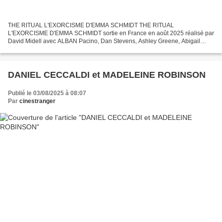
THE RITUAL L'EXORCISME D'EMMA SCHMIDT THE RITUAL
L'EXORCISME D'EMMA SCHMIDT sortie en France en août 2025 réalisé par
David Midell avec ALBAN Pacino, Dan Stevens, Ashley Greene, Abigail
Cowen, Patricia Heaton, Liann Pattinson, Courtney Rae Allen THE RITUAL...
DANIEL CECCALDI et MADELEINE ROBINSON
Publié le 03/08/2025 à 08:07
Par
cinestranger