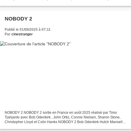
AYADI LES ORPHELINS ALBAN LENOIR Gab et Driss ont été deux amis...
NOBODY 2
Publié le 01/08/2025 à 07:11
Par
cinestranger
NOBODY 2 NOBODY 2 sortie en France en août 2025 réalisé par Timo
Tjahjanto avec Bob Odenkirk , John Ortiz, Connie Nielsen, Sharon Stone,
Christopher Lloyd et Colin Hanks NOBODY 2 Bob Odenkirk Hutch Mansell
Joué par Bob Odenkirk est un homme de banlieue...