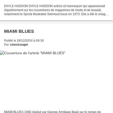
DAYLE HADDON DAYLE HADDON actrice et mannequin qui apparaissait
régulièrement sur les couvertures de magazines de mode et de beauté,
notamment le Sports Illustrated Swimsuit Issue en 1973. Elle a été le visage
de L'Oréal, Revlon, Estée Lauder et Max Factor....
MIAMI BLUES
Publié le 28/12/2024 à 09:30
Par
cinestranger
MIAMI BLUES 1990 réalisé par George Armitage Basé sur le roman de