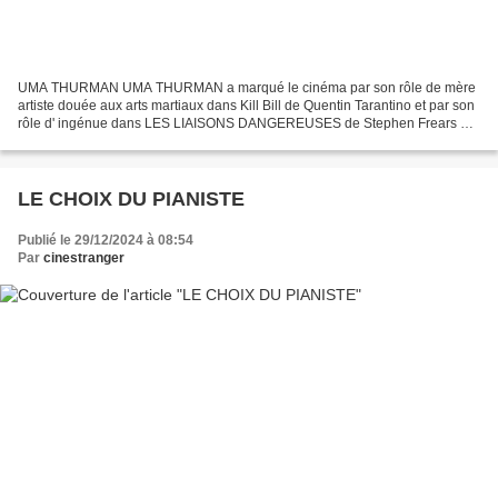
UMA THURMAN UMA THURMAN a marqué le cinéma par son rôle de mère
artiste douée aux arts martiaux dans Kill Bill de Quentin Tarantino et par son
rôle d' ingénue dans LES LIAISONS DANGEREUSES de Stephen Frears en
passant par une employée d'un gangster dans...
LE CHOIX DU PIANISTE
Publié le 29/12/2024 à 08:54
Par
cinestranger