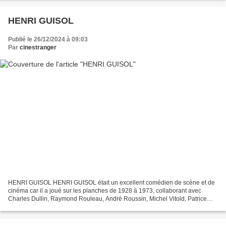
HENRI GUISOL
Publié le 26/12/2024 à 09:03
Par
cinestranger
HENRI GUISOL HENRI GUISOL était un excellent comédien de scène et de
cinéma car il a joué sur les planches de 1928 à 1973, collaborant avec
Charles Dullin, Raymond Rouleau, André Roussin, Michel Vitold, Patrice
Chéreau… HENRI GUISOL HENRII GUISOL est...