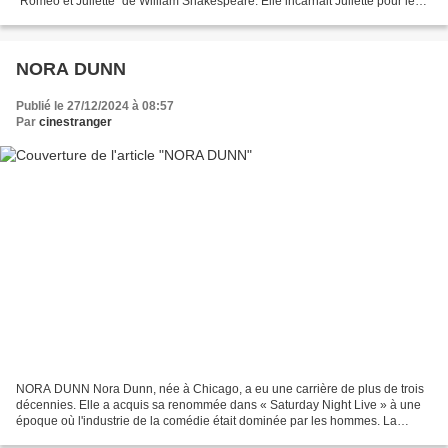
"Roméo et Juliette" de William Shakespeare. Elle incarnait Juliette pour le
réalisateur italien Franco Zeffirelli....
NORA DUNN
Publié le 27/12/2024 à 08:57
Par
cinestranger
NORA DUNN Nora Dunn, née à Chicago, a eu une carrière de plus de trois
décennies. Elle a acquis sa renommée dans « Saturday Night Live » à une
époque où l'industrie de la comédie était dominée par les hommes. La
comédienne Nora Dunn. Dunn a été membre...