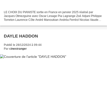
LE CHOIX DU PIANISTE sortie en France en janvier 2025 réalisé par
Jacques Otmezguine avec Oscar Lesage Pia Lagrange Zoé Adjani Philippe
Torreton Laurence Côte André Manoukian Andréa Ferréol Nicolas Vaude
Marie Torreton Des années 20 à 50 avec une grande...
DAYLE HADDON
Publié le 28/12/2024 à 09:44
Par
cinestranger