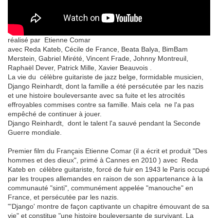
réalisé par Etienne Comar
avec Reda Kateb, Cécile de France, Beata Balya, BimBam
Merstein, Gabriel Mirété, Vincent Frade, Johnny Montreuil,
Raphaël Dever, Patrick Mille, Xavier Beauvois .
La vie du célèbre guitariste de jazz belge, formidable musicien,
Django Reinhardt, dont la famille a été persécutée par les nazis
et une histoire bouleversante avec sa fuite et les atrocités
effroyables commises contre sa famille. Mais cela ne l'a pas
empêché de continuer à jouer.
Django Reinhardt, dont le talent l'a sauvé pendant la Seconde
Guerre mondiale.
Premier film du Français Etienne Comar (il a écrit et produit "Des
hommes et des dieux", primé à Cannes en 2010 ) avec Reda
Kateb en célèbre guitariste, forcé de fuir en 1943 le Paris occupé
par les troupes allemandes en raison de son appartenance à la
communauté "sinti", communément appelée "manouche" en
France, et persécutée par les nazis.
"'Django' montre de façon captivante un chapitre émouvant de sa
vie" et constitue "une histoire bouleversante de survivant. La