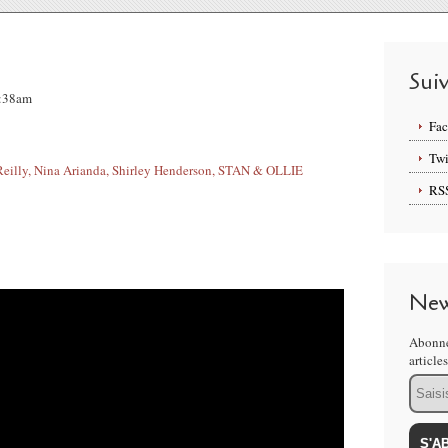
Sui
9:38am
Fa
Twi
RS
New
Abonne
article
Email