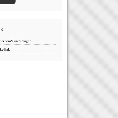
ns
tter.com/CineStranger
kedink