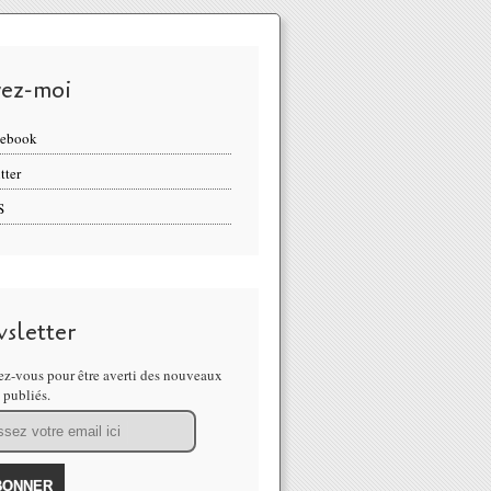
vez-moi
cebook
tter
S
sletter
z-vous pour être averti des nouveaux
s publiés.