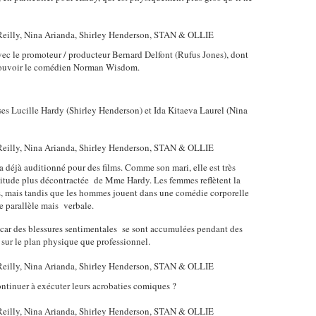
avec le promoteur / producteur Bernard Delfont (Rufus Jones), dont
romouvoir le comédien Norman Wisdom.
uses Lucille Hardy (Shirley Henderson) et Ida Kitaeva Laurel (Nina
déjà auditionné pour des films. Comme son mari, elle est très
attitude plus décontractée de Mme Hardy. Les femmes reflètent la
s, mais tandis que les hommes jouent dans une comédie corporelle
e parallèle mais verbale.
 car des blessures sentimentales se sont accumulées pendant des
 sur le plan physique que professionnel.
ontinuer à exécuter leurs acrobaties comiques ?