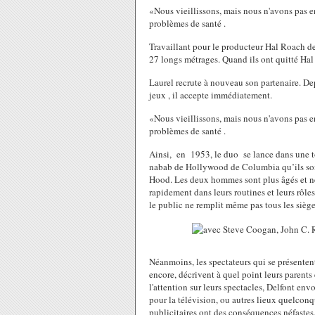
«Nous vieillissons, mais nous n'avons pas e
problèmes de santé .
Travaillant pour le producteur Hal Roach de
27 longs métrages. Quand ils ont quitté
Hal
Laurel recrute à nouveau son partenaire. Dep
jeux , il accepte immédiatement.
«Nous vieillissons, mais nous n'avons pas e
problèmes de santé .
Ainsi, en 1953, le duo se lance dans une to
nabab de Hollywood de Columbia qu’ils son
Hood. Les deux hommes sont plus âgés et ne
rapidement dans leurs routines et leurs rôle
le public ne remplit même pas tous les siège
Néanmoins, les spectateurs qui se présenten
encore, décrivent à quel point leurs parents 
l'attention sur leurs spectacles, Delfont en
pour la télévision, ou autres lieux quelcon
publicitaires ont des conséquences néfastes,