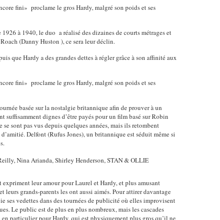
ncore fini»
proclame le gros Hardy, malgré son poids et ses
 1926 à 1940, le duo a réalisé des dizaines de courts métrages et
 Roach (Danny Huston )
, ce sera leur déclin.
uis que Hardy a des grandes dettes à régler grâce à son affinité aux
ncore fini»
proclame le gros Hardy, malgré son poids et ses
urnée basée sur la nostalgie britannique afin de prouver à un
t suffisamment dignes d’être payés pour un film basé sur Robin
 se sont pas vus depuis quelques années, mais ils retombent
s d’amitié. Delfont (Rufus Jones), un britannique est séduit même si
s.
t expriment leur amour pour Laurel et Hardy, et plus amusant
et leurs grands-parents les ont aussi aimés. Pour attirer davantage
voie ses vedettes dans des tournées de publicité où elles improvisent
ques. Le public est de plus en plus nombreux, mais les cascades
 en particulier pour Hardy, qui est physiquement plus gros qu’il ne