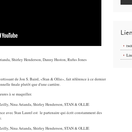
Lie
twi
Lin
rianda, Shirley Henderson, Danny Huston, Rufus Jones
rtissant de Jon S. Baird, «Stan & Ollie», fait référence à ce dernier
nnelle finale plutôt que d'une carrière.
ures à se maquiller.
nce avec Stan Laurel est le partenaire qui écrit constamment des
y.