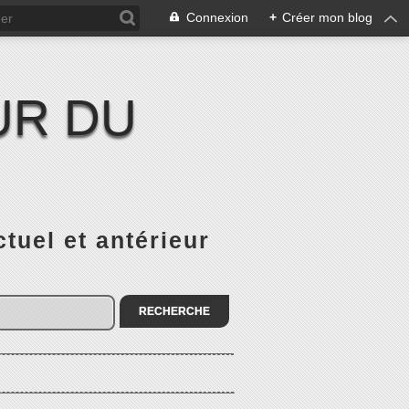
Connexion
+
Créer mon blog
UR DU
el et antérieur