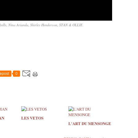
Reilly, Nina Arianda, Shirley Henderson, STAN & OLLIE
epost
0
AN
LES VETOS
L'ART DU MENSONGE