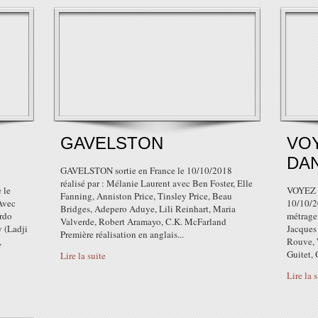
GAVELSTON
VO
DA
GAVELSTON sortie en France le 10/10/2018
réalisé par : Mélanie Laurent avec Ben Foster, Elle
 le
VOYEZ 
Fanning, Anniston Price, Tinsley Price, Beau
Avec
10/10/2
Bridges, Adepero Aduye, Lili Reinhart, Maria
rdo
métrage
Valverde, Robert Aramayo, C.K. McFarland
 (Ladji
Jacques
Première réalisation en anglais...
,
Rouve, 
Guitet, 
Lire la suite
Lire la 