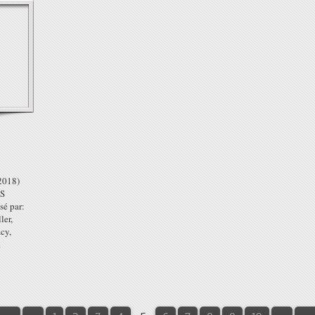
018)
ES
sé par:
ler,
cy,
.