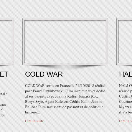
ET
COLD WAR
HA
COLD WAR sortie en France le 24/10/2018 réalisé
HALLOWE
par : Pawel Pawlikowski. Film inspiré par (et dédié
réalisé
nal :
à) ses parents avec Joanna Kulig, Tomasz Kot,
Curtis,
Borys Szyc, Agata Kulesza, Cédric Kahn, Jeanne
Courtney
Ewan
Balibar. Film saisissant de passion et de politique :
Myers a
el,
histoire...
il y a b
lte
Lire la suite
Lire la 