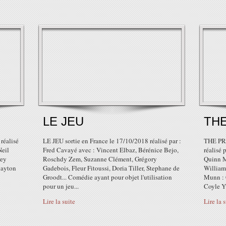
LE JEU
TH
réalisé
LE JEU sortie en France le 17/10/2018 réalisé par :
THE PRE
Neil
Fred Cavayé avec : Vincent Elbaz, Bérénice Bejo,
réalisé
rey
Roschdy Zem, Suzanne Clément, Grégory
Quinn M
layton
Gadebois, Fleur Fitoussi, Doria Tiller, Stephane de
William
Groodt... Comédie ayant pour objet l'utilisation
Munn : 
pour un jeu...
Coyle Y
Lire la suite
Lire la 