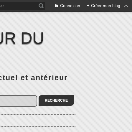
Connexion
+
Créer mon blog
UR DU
el et antérieur