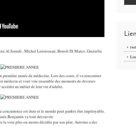
Lie
twi
ina Al Joundi ,
Michel Lerousseau, Benoît Di Marco, Graziella
Lin
n première année de médecine. Lors des cours, il va rencontrer
est médecin et vont vire ensemble des moments de diverses
 accéder au métier de leur vie d'adulte.
a concurrence est dure et le monde peut parfois être impitoyable.
 année.Benjamin va tout découvrir.
re la voie plus ou moins décidée par son père. Antoine a des