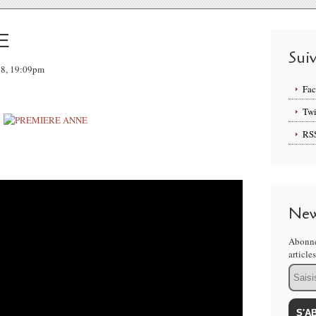
E
Sui
018, 19:09pm
Fa
Twi
RS
New
Abonne
article
Email