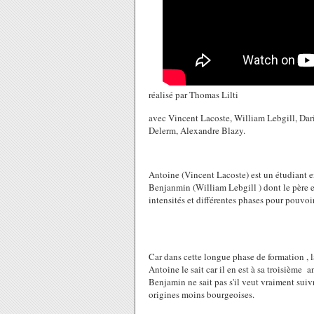
réalisé par
Thomas Lilti
avec Vincent Lacoste, William Lebgill, Dar
Delerm, Alexandre Blazy.
Antoine (Vincent Lacoste) est un étudiant e
Benjanmin (William Lebgill ) dont le père 
intensités et différentes phases pour pouvoir
Car dans cette longue phase de formation , l
Antoine le sait car il en est à sa troisième
Benjamin ne sait pas s'il veut vraiment suiv
origines moins bourgeoises.