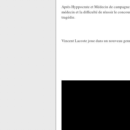
Après Hyppocrate et Médecin de campagne, l
médecin et la difficulté de réussir le conco
tragédie.
Vincent Lacoste joue dans un nouveau genre