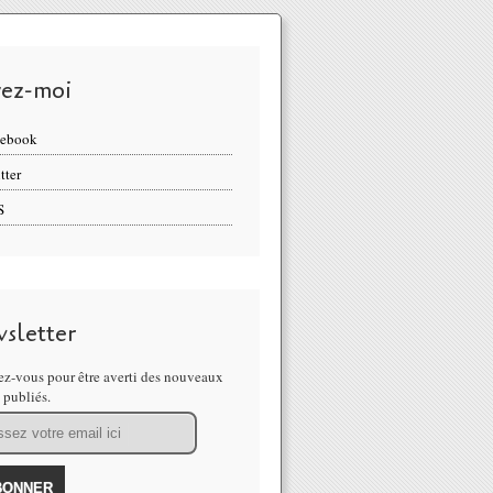
vez-moi
cebook
tter
S
sletter
z-vous pour être averti des nouveaux
s publiés.