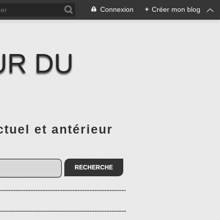
Connexion
+
Créer mon blog
UR DU
el et antérieur