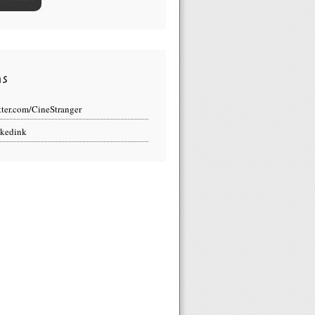
ns
tter.com/CineStranger
kedink