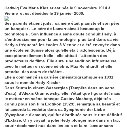
Hedwig Eva Maria Kiesler est née le 9 novembre 1914 à
Vienne et est décédée le 19 janvier 2000.
Ses parents étaient juifs, sa mère était pianiste et son père,
un banquier . Le père de Lamarr aimait beaucoup la
technologie . Son influence a sans doute conduit Hedy à
s'enthousiasmer pour la technologie plus tard dans sa vie.
Hedy a fréquenté les écoles à Vienne et a été envoyée dans
une école en Suisse alors qu'elle était adolescente. Déjà
exceptionnellement belle , elle attirait l'attention des
producteurs de films. Elle aura une audition infructueuse
avec le metteur en scène célèbre, Max Reinhardt, et elle
prendra des cours de théâtre .
Elle a commencé sa carrière cinématographique en 1931,
sous le nom de Hedy Kiesler.
Dans Sturm in einem Wasserglas (Tempête dans un verre
d'eau), d'Alexis Grannowsky, elle n'était que figurante; mais
le metteur en scène tchèque Gustav Machaty, déjà très
connu pour son film Erotikon (1929), remarqua sa beauté et
lui accorda la vedette dans sa Symphonie der Liebe
(Symphonie d'amour), qui fut distribuée sous le titre définitif
d'Extase. On y voyait la jolie Hedy plonger nue dans un lac,
courir également nue dans les bois et faire l'amour sans