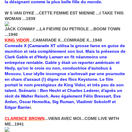
la désignant comme la plus belle fille du monde.
W S VAN DYKE ...CETTE FEMME EST MIENNE ...I TAKE THIS
WOMAN ...1939
JACK CONWAY ...LA FIEVRE DU PETROLE ...BOOM TOWN
...1940
KING VIDOR
...CAMARADE X...COMRADE X...1940
Comrade X (Camarade XT utilisa la grosse farce en guise de
munition et rata complètement son but. Mais la présence de
Clark Gable et d'Hedy Lamarr en fit néanmoins une
entreprise rentable. Gable y était un reporter américain et
Hedy, qu'on le croie ou non, conductrice d'autobus à
Moscou. Leur idylle incongrue s'achevait par une poursuite
en chars d'assaut (!) digne des flics Keystone. Le film
portait le nom prestigieux de King Vidor, et très peu de son
talent. Scénario : Ben Hecht et Charles Lederer, d'après un
récit de Walter Reisch. Avec également Félix Bressart, Eve
Arden, Oscar Homolka, Sig Ruman, Vladimir Sokoloff et
Edgar Barrie
r.
CLARENCE BROWN
...VIENS AVEC MOI...COME LIVE WITH
ME...1941