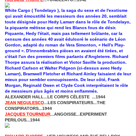
White Cargo ( Tondelayo ), la saga du sexe et de l'exotisme
qui avait émoustillé les messieurs des années 20, semblait
toute désignée pour Hedy Lamarr dans le rôle de Tondelayo,
la piquante métisse qui rend les Blancs fous de désir.
Piquante, Hedy l'était, mais pas tellement brûlante, car la
censure des années 40 avait édulcoré le scénario de Léon
Gordon, adapté du roman de Vera Simonton, « Hell's Play-
ground ». D'innombrables pièces en avaient été tirées, et
c'était l'un des premiers films parlants d'Angleterre. Richard
Thorpe assura la réalisation et Victor Saville la production.
Richard Carlson et Walter Pidgeon (ci-dessus avec Hedy
Lamarr), Bramwell Fletcher et Richard Ainley faisaient de leur
mieux pour sembler concupiscents. De leur côté, Frank
Morgan, Reginald Owen et Clyde Cook interprétaient le rôle
de messieurs plus âgés et moins enflammés.
ALEXANDER HALL...LE CORPS CÉLESTE ...1944
JEAN NEGULESCO
...LES CONSPIRATEURS...THE
CONSPIRATORS...1944
JACQUES TOURNEUR
...ANGOISSE...EXPERIMENT
PERILOUS...1944