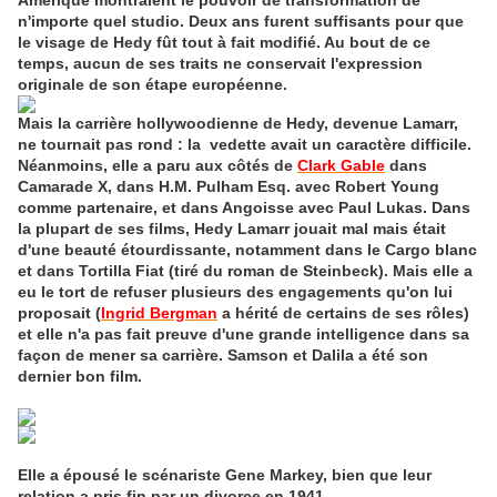
Amérique montraient le pouvoir de transformation de
n'importe quel studio. Deux ans furent suffisants pour que
le visage de Hedy fût tout à fait modifié. Au bout de ce
temps, aucun de ses traits ne conservait l'expression
originale de son étape européenne.
Mais la carrière hollywoodienne de Hedy, devenue Lamarr,
ne tournait pas rond : la vedette avait un caractère difficile.
Néanmoins, elle a paru aux côtés de
Clark Gable
dans
Camarade X, dans H.M. Pulham Esq. avec Robert Young
comme partenaire, et dans Angoisse avec Paul Lukas. Dans
la plupart de ses films, Hedy Lamarr jouait mal mais était
d'une beauté étourdissante, notamment dans le Cargo blanc
et dans Tortilla Fiat (tiré du roman de Steinbeck). Mais elle a
eu le tort de refuser plusieurs des engagements qu'on lui
proposait (
Ingrid Bergman
a hérité de certains de ses rôles)
et elle n'a pas fait preuve d'une grande intelligence dans sa
façon de mener sa carrière. Samson et Dalila a été son
dernier bon film.
Elle a épousé le scénariste Gene Markey, bien que leur
relation a pris fin par un divorce en 1941.