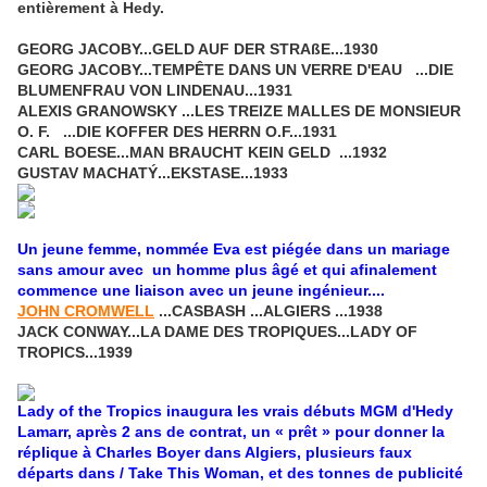
entièrement à Hedy.
GEORG JACOBY...GELD AUF DER STRAßE...1930
GEORG JACOBY...TEMPÊTE DANS UN VERRE D'EAU ...DIE
BLUMENFRAU VON LINDENAU...1931
ALEXIS GRANOWSKY ...LES TREIZE MALLES DE MONSIEUR
O. F. ...DIE KOFFER DES HERRN O.F...1931
CARL BOESE...MAN BRAUCHT KEIN GELD ...1932
GUSTAV MACHATÝ...EKSTASE...1933
Un jeune femme, nommée Eva est piégée dans un mariage
sans amour avec un homme plus âgé et qui afinalement
commence une liaison avec un jeune ingénieur
....
JOHN CROMWELL
...CASBASH ...ALGIERS ...1938
JACK CONWAY...LA DAME DES TROPIQUES...LADY OF
TROPICS...1939
Lady of the Tropics inaugura les vrais débuts MGM d'Hedy
Lamarr, après 2 ans de contrat, un « prêt » pour donner la
réplique à Charles Boyer dans Algiers, plusieurs faux
départs dans / Take This Woman, et des tonnes de publicité