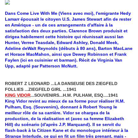
Dans Come Live With Me (Viens avec moi), l'emigrante Hedy
Lamarr épousait le citoyen U.S. James Stewart afin de rester
en Amérique - un de ces arrangements d'affaire à la
satisfaction des deux parties. Clarence Brown produisit et
dirigea habilement cette histoire qui réunissait aussi Ian
Hunter, Verree Teasdale, Edward Ashley, Donald Meek,
Adeline deWalt Reynolds (débuts à 80 ans), Barton MacLane
et Horace MacMahon, ainsi que Dewey Robinson et Frank
Faylen (ici en cuisinier et barman). Récit de Virginia Van
Upp, adapté par Patterson McNutt.
ROBERT Z LEONARD ...LA DANSEUSE DES ZIEGFELD
FOLLIES ...ZIEGFELD GIRL ...1941
KING VIDOR
...SOUVENIRS...H.M. PULHAM, ESQ....1941
King Vidor revint au mieux de sa forme pour réaliser H.M.
Pulham, Esq. (Souvenirs), donnant à Robert Young le
meilleur rôle de sa carrière. Vidor se chargea de la
production, de la réalisation et (avec sa femme Elizabeth
Hill) du scénario (d'après J.P. Marquand). Il se servit du
flash-back à la Citizen Kane et du monologue intérieur à la
Strange Interlude, ce qui en fit un film très prenant, mais -