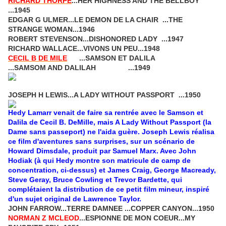
RICHARD THORPE
...HER HIGHNESS AND THE BELLBOY
...1945
EDGAR G ULMER...LE DEMON DE LA CHAIR ...THE
STRANGE WOMAN...1946
ROBERT STEVENSON...DISHONORED LADY ...1947
RICHARD WALLACE...VIVONS UN PEU...1948
CECIL B DE MILE
...SAMSON ET DALILA
...SAMSOM AND DALILAH ...1949
JOSEPH H LEWIS...A LADY WITHOUT PASSPORT ...1950
Hedy Lamarr venait de faire sa rentrée avec le Samson et
Dalila de Cecil B. DeMille, mais A Lady Without Passport (la
Dame sans passeport) ne l'aida guère. Joseph Lewis réalisa
ce film d'aventures sans surprises, sur un scénario de
Howard Dimsdale, produit par Samuel Marx. Avec John
Hodiak (à qui Hedy montre son matricule de camp de
concentration, ci-dessus) et James Craig, George Macready,
Steve Geray, Bruce Cowling et Trevor Bardette, qui
complétaient la distribution de ce petit film mineur, inspiré
d'un sujet original de Lawrence Taylor.
JOHN FARROW...TERRE DAMNEE ...COPPER CANYON...1950
NORMAN Z MCLEOD
...ESPIONNE DE MON COEUR...MY