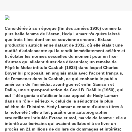
Considérée à son époque (fin des années 1930) comme la
plus belle femme de l'écran, Hedy Lamarr n'a guère laissé
que trois films dont on se souvienne encore : Extase,
production autrichienne datant de 1932, où elle étalait une
nudité d'adolescente qui la rendit immédiatement célèbre et
fit éclater les normes sexuelles du moment pour en fixer
d'autres qui allaient durer des décennies; un remake de
Pépé le Moko intitulé Casbah (1938) dans lequel Charles
Boyer lui proposait, en anglais mais avec l'accent français,
de l'emmener dans la Casbah, ce qui enchanta le public
américain de l'immédiat avant-guerre; enfin Samson et
Dalila, une super-production de Cecil B. DeMille (1950), qui
eut l'idée géniale d'utiliser le sex-appeal de Hedy Lamarr
dans un rôle « sérieux », celui de la séductrice la plus
célèbre de l'histoire. Hedy Lamarr a encore d'autres titres à
la notoriété : elle a fait paraître une autobiographie
croustillante intitulée Extase et moi, ma vie de femme ; elle a
intenté aux écrivains qui avaient collaboré à ce livre un
procès en 21 millions de dollars de dommages et intérêts;