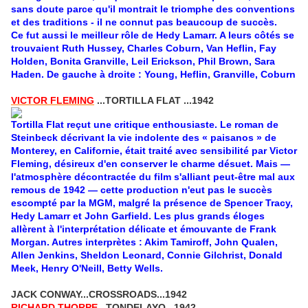
sans doute parce qu'il montrait le triomphe des conventions
et des traditions - il ne connut pas beaucoup de succès.
Ce fut aussi le meilleur rôle de Hedy Lamarr. A leurs côtés se
trouvaient Ruth Hussey, Charles Coburn, Van Heflin, Fay
Holden, Bonita Granville, Leil Erickson, Phil Brown, Sara
Haden. De gauche à droite : Young, Heflin, Granville, Coburn
VICTOR FLEMING
...TORTILLA FLAT ...1942
Tortilla Flat reçut une critique enthousiaste. Le roman de
Steinbeck décrivant la vie indolente des « paisanos » de
Monterey, en Californie, était traité avec sensibilité par Victor
Fleming, désireux d'en conserver le charme désuet. Mais —
l'atmosphère décontractée du film s'alliant peut-être mal aux
remous de 1942 — cette production n'eut pas le succès
escompté par la MGM, malgré la présence de Spencer Tracy,
Hedy Lamarr et John Garfield. Les plus grands éloges
allèrent à l'interprétation délicate et émouvante de Frank
Morgan. Autres interprètes : Akim Tamiroff, John Qualen,
Allen Jenkins, Sheldon Leonard, Connie Gilchrist, Donald
Meek, Henry O'Neill, Betty Wells.
JACK CONWAY...CROSSROADS...1942
RICHARD THORPE
...TONDELAYO...1942