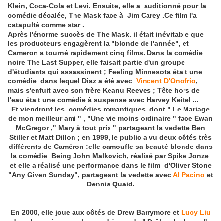
Klein, Coca-Cola et Levi. Ensuite, elle a auditionné pour la
comédie décalée, The Mask face à Jim Carey .Ce film l'a
catapulté comme star .
Après l'énorme succès de The Mask, il était inévitable que
les producteurs engagèrent la "blonde de l'année", et
Cameron a tourné rapidement cinq films. Dans la comédie
noire The Last Supper, elle faisait partie d'un groupe
d'étudiants qui assassinent ; Feeling Minnesota était une
comédie dans lequel Diaz a été avec
Vincent D'Onofrio
,
mais s'enfuit avec son frère Keanu Reeves ; Tête hors de
l'eau était une comédie à suspense avec Harvey Keitel ...
Et viendront les comédies romantiques dont " Le Mariage
de mon meilleur ami " , "Une vie moins ordinaire " face Ewan
McGregor ," Mary à tout prix " partageant la vedette Ben
Stiller et Matt Dillon ; en 1999, le public a vu deux côtés très
différents de Caméron :elle camoufle sa beauté blonde dans
la comédie Being John Malkovich, réalisé par Spike Jonze
et elle a réalisé une performance dans le film d'Oliver Stone
"Any Given Sunday", partageant la vedette avec
Al Pacino
et
Dennis Quaid.
En 2000, elle joue aux côtés de Drew Barrymore et
Lucy Liu