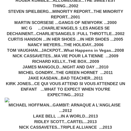
ROGER KUMBLE...ALLUMEUSES...THE SWEETEST
THING...2002
STEVEN SPIELBERG...MINORITY REPORT...THE MINORITY
REPORT...2001
MARTIN SCORSESE ...GANGS OF NEWYORK ...2000
MC G ...CHARLIE'ANGELS :LES ANGES SE
DECHAINENT...CHARLIE'SANGELS :FULL THROTTLE...2002
CURTIS HANSON ...IN HER SHOES ...IN HER SHOES ...2005
NANCY MEYERS...THE HOLIDAY...2006
TOM VAUGHAN...JACKPOT...What Happens in Vegas...2008
NICK CASSAVETES...MA VIE POUR LA TIENNE ...2009
RICHARD KELLY...THE BOX...2009
JAMES MANGOLD...NIGHT AND DAY ...2010
MICHEL GONDRY...THE GREEN HORNET ...2011
JAKE KASDAN...BAD TEACHER...2011
KIRK JONES...CE QUI VOUS ATTEND SI VOUS ATTENDEZ UN
ENFANT ...WHAT TO EXPECT WHEN YOU'RE
EXPECTING...2012
MICHAEL HOFFMAN...GAMBIT: ARNAQUE A L'ANGLAISE
...2012
LAKE BELL ...IN A WORLD...2013
RIDLEY SCOTT...CARTEL...2013
NICK CASSAVETES...TRIPLE ALLIANCE ...2013