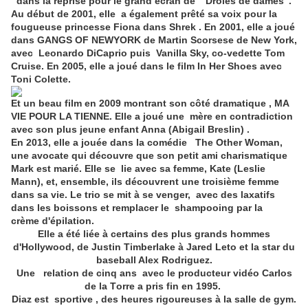
dans la reprise pour le grand écran de " Drôles de dames".
Au début de 2001, elle a également prêté sa voix pour la
fougueuse princesse Fiona dans Shrek . En 2001, elle a joué
dans GANGS OF NEWYORK de Martin Scorsese de New York,
avec Leonardo DiCaprio puis Vanilla Sky, co-vedette Tom
Cruise. En 2005, elle a joué dans le film In Her Shoes avec
Toni Colette.
Et un beau film en 2009 montrant son côté dramatique , MA
VIE POUR LA TIENNE. Elle a joué une mère en contradiction
avec son plus jeune enfant Anna (Abigail Breslin) .
En 2013, elle a jouée dans la comédie The Other Woman,
une avocate qui découvre que son petit ami charismatique
Mark est marié. Elle se lie avec sa femme, Kate (Leslie
Mann), et, ensemble, ils découvrent une troisième femme
dans sa vie. Le trio se mit à se venger, avec des laxatifs
dans les boissons et remplacer le shampooing par la
crème d'épilation.
Elle a été liée à certains des plus grands hommes
d'Hollywood, de Justin Timberlake à Jared Leto et la star du
baseball Alex Rodriguez.
Une relation de cinq ans avec le producteur vidéo Carlos
de la Torre a pris fin en 1995.
Diaz est sportive , des heures rigoureuses à la salle de gym.