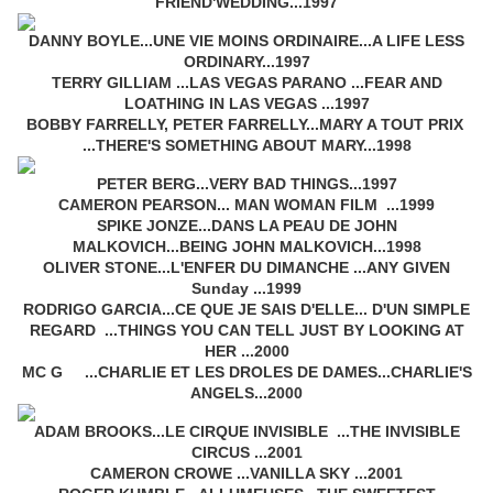
FRIEND'WEDDING...1997
DANNY BOYLE...UNE VIE MOINS ORDINAIRE...A LIFE LESS
ORDINARY...1997
TERRY GILLIAM ...LAS VEGAS PARANO ...FEAR AND
LOATHING IN LAS VEGAS ...1997
BOBBY FARRELLY, PETER FARRELLY...MARY A TOUT PRIX
...THERE'S SOMETHING ABOUT MARY...1998
PETER BERG...VERY BAD THINGS...1997
CAMERON PEARSON... MAN WOMAN FILM ...1999
SPIKE JONZE...DANS LA PEAU DE JOHN
MALKOVICH...BEING JOHN MALKOVICH...1998
OLIVER STONE...L'ENFER DU DIMANCHE ...ANY GIVEN
Sunday ...1999
RODRIGO GARCIA...CE QUE JE SAIS D'ELLE... D'UN SIMPLE
REGARD ...THINGS YOU CAN TELL JUST BY LOOKING AT
HER ...2000
MC G ...CHARLIE ET LES DROLES DE DAMES...CHARLIE'S
ANGELS...2000
ADAM BROOKS...LE CIRQUE INVISIBLE ...THE INVISIBLE
CIRCUS ...2001
CAMERON CROWE ...VANILLA SKY ...2001