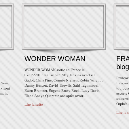
WONDER WOMAN
FRA
biog
WONDER WOMAN sortie en France le
07/06/2017 réalisé par Patty Jenkins avecGal
François
Gadot, Chris Pine, Connie Nielsen, Robin Wright ,
. Yeux
français
Danny Huston, David Thewlis, Said Taghmaoui,
ux sont
toujours
Ewen Bremner, Eugene Brave Rock, Lucy Davis,
 mois.
escorte
Elena Anaya Quarante ans après avoir...
souterra
Orphée (
Lire la suite
Lire la 