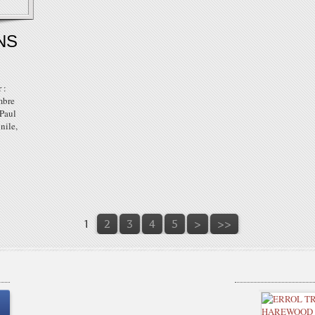
NS
 :
mbre
-Paul
nile,
1
2
3
4
5
>
>>