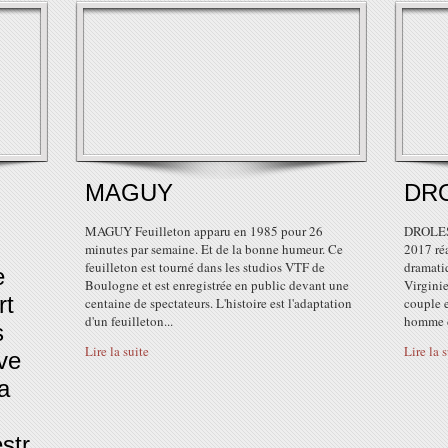
MAGUY
DRO
MAGUY Feuilleton apparu en 1985 pour 26
DROLES 
minutes par semaine. Et de la bonne humeur. Ce
2017 ré
feuilleton est tourné dans les studios VTF de
dramati
e
Boulogne et est enregistrée en public devant une
Virgini
rt
centaine de spectateurs. L'histoire est l'adaptation
couple e
d'un feuilleton...
homme d
s
Lire la suite
Lire la 
uve
a
str