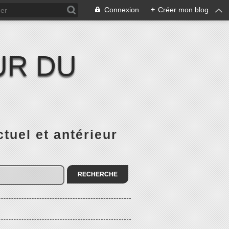
Connexion
+
Créer mon blog
UR DU
el et antérieur