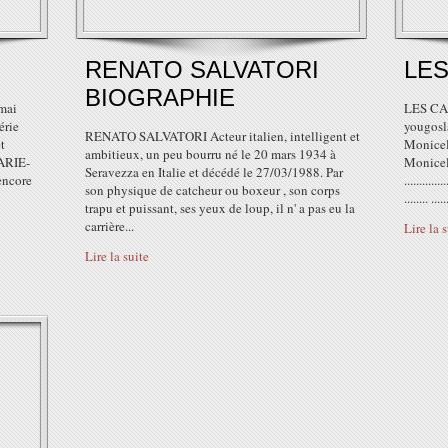
RENATO SALVATORI
LE
BIOGRAPHIE
mai
LES CA
érie
yougos
RENATO SALVATORI Acteur italien, intelligent et
t
Monicel
ambitieux, un peu bourru né le 20 mars 1934 à
ARIE-
Monicell
Seravezza en Italie et décédé le 27/03/1988. Par
encore
.........
son physique de catcheur ou boxeur , son corps
........ .....
trapu et puissant, ses yeux de loup, il n' a pas eu la
carrière...
Lire la 
Lire la suite