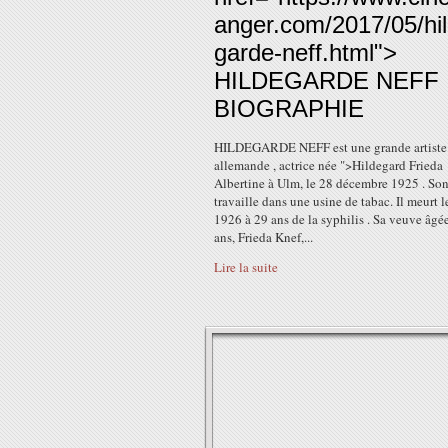
anger.com/2017/05/hi
garde-neff.html">
HILDEGARDE NEFF
BIOGRAPHIE
HILDEGARDE NEFF est une grande artiste
allemande , actrice née ">Hildegard Frieda
Albertine à Ulm, le 28 décembre 1925 . Son
travaille dans une usine de tabac. Il meurt l
1926 à 29 ans de la syphilis . Sa veuve âgé
ans, Frieda Knef,...
Lire la suite