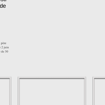
lde
 père
e 2 juin
e de 30