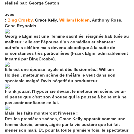
réalisé par: George Seaton
avec
:
Bing Crosby,
Grace Kelly
,
William Holden
, Anthony Ross,
Gene Reynolds
Georgie Elgin est une femme sacrifiée, résignée,habituée au
malheur : elle est l’épouse d’un comédien et chanteur
autrefois célèbre mais devenu alcoolique à la suite de
circonstances très particulières (Frank Elgin, admirablement
incarné par BingCrosby).
Elle est une épouse loyale et désillusionnée.; William
Holden , metteur en scène de théâtre le veut dans son
spectacle malgré l'avis négatif du producteur.
Frank jouant l'hypocrisie devant le metteur en scène, celui-
ci pense que c'est son épouse qui le pousse à boire et à ne
pas avoir confiance en lui.
Mais les faits montreront l'inverse ;
Dès les premières scènes, Grace Kelly apparaît comme une
femme durcie, amère, aigrie par la vie austère que lui fait
mener son mari. Et, pour la toute première fois, le spectateur