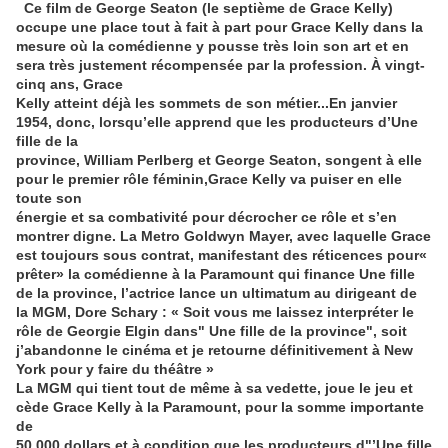
Ce film de George Seaton (le septième de Grace Kelly)
occupe une place tout à fait à part pour Grace Kelly dans la
mesure où la comédienne y pousse très loin son art et en
sera très justement récompensée par la profession. À vingt-
cinq ans, Grace
Kelly atteint déjà les sommets de son métier...En janvier
1954, donc, lorsqu’elle apprend que les producteurs d’Une
fille de la
province, William Perlberg et George Seaton, songent à elle
pour le premier rôle féminin,Grace Kelly va puiser en elle
toute son
énergie et sa combativité pour décrocher ce rôle et s’en
montrer digne. La Metro Goldwyn Mayer, avec laquelle Grace
est toujours sous contrat, manifestant des réticences pour«
prêter» la comédienne à la Paramount qui finance Une fille
de la province, l’actrice lance un ultimatum au dirigeant de
la MGM, Dore Schary : « Soit vous me laissez interpréter le
rôle de Georgie Elgin dans" Une fille de la province", soit
j’abandonne le cinéma et je retourne définitivement à New
York pour y faire du théâtre »
La MGM qui tient tout de même à sa vedette, joue le jeu et
cède Grace Kelly à la Paramount, pour la somme importante
de
50 000 dollars et à condition que les producteurs d"’Une fille