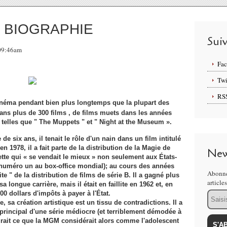
 BIOGRAPHIE
Sui
 09:46am
Fa
Twi
RS
cinéma pendant bien plus longtemps que la plupart des
dans plus de 300 films , de films muets dans les années
telles que " The Muppets " et " Night at the Museum ».
de six ans, il tenait le rôle d'un nain dans un film intitulé
n 1978, il a fait parte de la distribution de la Magie de
New
dette qui « se vendait le mieux » non seulement aux États-
(numéro un au box-office mondial); au cours des années
Abonne
ite " de la distribution de films de série B. Il a gagné plus
article
 longue carrière, mais il était en faillite en 1962 et, en
Email
00 dollars d'impôts à payer à l'État.
sa création artistique est un tissu de contradictions. Il a
 principal d'une série médiocre (et terriblement démodée à
igurait ce que la MGM considérait alors comme l'adolescent