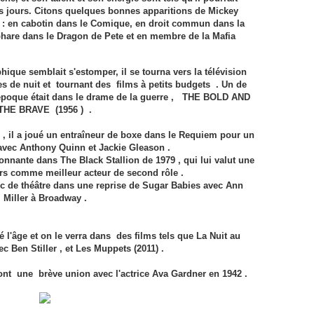
ces jours. Citons quelques bonnes apparitions de Mickey
 : en cabotin dans le Comique, en droit commun dans la
hare dans le Dragon de Pete et en membre de la Mafia
que semblait s'estomper, il se tourna vers la télévision
es de nuit et tournant des films à petits budgets . Un de
e époque était dans le drame de la guerre , THE BOLD AND
THE BRAVE (1956 ) .
e , il a joué un entraîneur de boxe dans le Requiem pour un
avec Anthony Quinn et Jackie Gleason .
nnante dans The Black Stallion de 1979 , qui lui valut une
s comme meilleur acteur de second rôle .
c de théâtre dans une reprise de Sugar Babies avec Ann
Miller à Broadway .
ré l'âge et on le verra dans des films tels que La Nuit au
c Ben Stiller , et Les Muppets (2011) .
nt une brève union avec l'actrice Ava Gardner en 1942 .