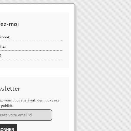
vez-moi
cebook
tter
S
sletter
z-vous pour être averti des nouveaux
s publiés.