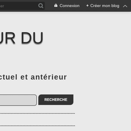
Connexion
+
Créer mon blog
UR DU
el et antérieur