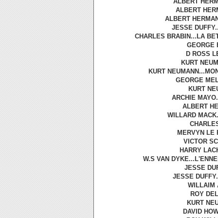
ALBERT HERMA
ALBERT HERM
ALBERT HERMAN.
JESSE DUFFY..
CHARLES BRABIN...LA BETE
GEORGE B 
D ROSS L
KURT NEUMA
KURT NEUMANN...MON 
GEORGE MELF
KURT NEU
ARCHIE MAYO..
ALBERT HE
WILLARD MACK.
CHARLES 
MERVYN LE R
VICTOR SC
HARRY LACHM
W.S VAN DYKE...L'ENN
JESSE DUF
JESSE DUFFY.
WILLAIM 
ROY DEL
KURT NEU
DAVID HOW