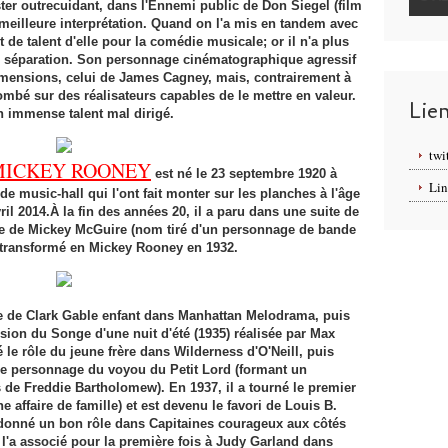
er outrecuidant, dans l'Ennemi public de Don Siegel (film
sa meilleure interprétation. Quand on l'a mis en tandem avec
t de talent d'elle pour la comédie musicale; or il n'a plus
ur séparation. Son personnage cinématographique agressif
imensions, celui de James Cagney, mais, contrairement à
tombé sur des réalisateurs capables de le mettre en valeur.
Lie
n immense talent mal dirigé.
twi
MICKEY ROONEY
est né le 23 septembre 1920 à
Lin
de music-hall qui l'ont fait monter sur les planches à l'âge
ril 2014.À la fin des années 20, il a paru dans une suite de
e de Mickey McGuire (nom tiré d'un personnage de bande
a transformé en Mickey Rooney en 1932.
le de Clark Gable enfant dans Manhattan Melodrama, puis
ion du Songe d'une nuit d'été (1935) réalisée par Max
 le rôle du jeune frère dans Wilderness d'O'Neill, puis
e personnage du voyou du Petit Lord (formant un
es de Freddie Bartholomew). En 1937, il a tourné le premier
ne affaire de famille) et est devenu le favori de Louis B.
a donné un bon rôle dans Capitaines courageux aux côtés
 l'a associé pour la première fois à Judy Garland dans