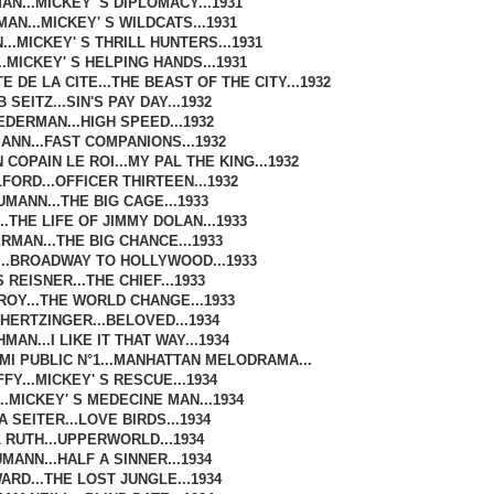
N...MICKEY' S DIPLOMACY...1931
AN...MICKEY' S WILDCATS...1931
..MICKEY' S THRILL HUNTERS...1931
.MICKEY' S HELPING HANDS...1931
 DE LA CITE...THE BEAST OF THE CITY...1932
SEITZ...SIN'S PAY DAY...1932
EDERMAN...HIGH SPEED...1932
NN...FAST COMPANIONS...1932
COPAIN LE ROI...MY PAL THE KING...1932
ORD...OFFICER THIRTEEN...1932
MANN...THE BIG CAGE...1933
.THE LIFE OF JIMMY DOLAN...1933
RMAN...THE BIG CHANCE...1933
..BROADWAY TO HOLLYWOOD...1933
REISNER...THE CHIEF...1933
OY...THE WORLD CHANGE...1933
HERTZINGER...BELOVED...1934
AN...I LIKE IT THAT WAY...1934
EMI PUBLIC N°1...MANHATTAN MELODRAMA...
FY...MICKEY' S RESCUE...1934
..MICKEY' S MEDECINE MAN...1934
A SEITER...LOVE BIRDS...1934
 RUTH...UPPERWORLD...1934
MANN...HALF A SINNER...1934
ARD...THE LOST JUNGLE...1934