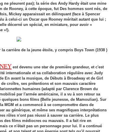
 ne pleurent pas); la série des Andy Hardy était une mine
ilm de Rooney, à cette époque, fut Des hommes sont nés, de
ois, Mickey apparaissait en délinquant (face à Spencer
lu à celui-ci un Oscar que Rooney méritait autant que lui ;
elle décerné un spécial, en miniature, pour avoir «
e »!).
r la carrière de la jeune étoile, y compris Boys Town (1938 )
ONEY
est devenu une star de première grandeur, et c'est
té internationale et sa collaboration régulière avec Judy
de En avant la musique, de Débuts à Broadway et de Girl
 de croître, ses prétentions et son mauvais caractère
 Marionnettes humaines (adapté par Clarence Brown du
obilisé par l'armée américaine, il a vu à son retour sa
é quelques bons films (Belle jeunesse, de Mamoulian). Sur
rs la MGM et a commencé à se compromettre dans de
uer au générique, et même ses magnifiques interprétations
es rôles n'ont pas réussi à sauver sa carrière. Le plus
ns des films médiocres ou mauvais. Il a fait rire en
is ce n'était pas un personnage pour lui. Il a continué
é, et son talent et son énergie sont tels qu'il pourrait