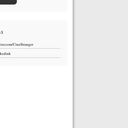
ns
tter.com/CineStranger
kedink