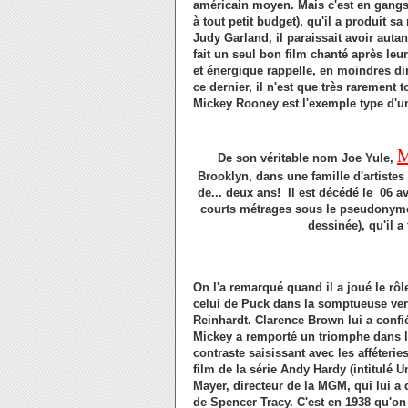
américain moyen. Mais c'est en gangst
à tout petit budget), qu'il a produit 
Judy Garland, il paraissait avoir autan
fait un seul bon film chanté après le
et énergique rappelle, en moindres d
ce dernier, il n'est que très rarement 
Mickey Rooney est l'exemple type d'u
De son véritable nom Joe Yule,
Brooklyn, dans une famille d'artistes 
de... deux ans! Il est décédé le 06 av
courts métrages sous le pseudonym
dessinée), qu'il 
On l'a remarqué quand il a joué le rô
celui de Puck dans la somptueuse vers
Reinhardt. Clarence Brown lui a confié
Mickey a remporté un triomphe dans l
contraste saisissant avec les afféteri
film de la série Andy Hardy (intitulé U
Mayer, directeur de la MGM, qui lui 
de Spencer Tracy. C'est en 1938 qu'on