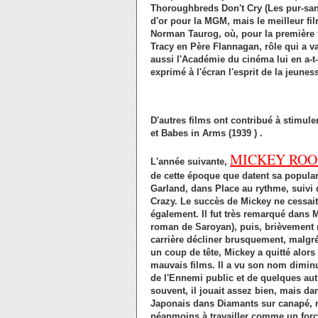
Thoroughbreds Don't Cry (Les pur-sang
d'or pour la MGM, mais le meilleur f
Norman Taurog, où, pour la première f
Tracy en Père Flannagan, rôle qui a va
aussi l'Académie du cinéma lui en a-t-
exprimé à l'écran l'esprit de la jeuness
D'autres films ont contribué à stimule
et Babes in Arms (1939 ) .
MICKEY RO
L'année suivante,
de cette époque que datent sa populari
Garland, dans Place au rythme, suivi 
Crazy. Le succès de Mickey ne cessait
également. Il fut très remarqué dans
roman de Saroyan), puis, brièvement m
carrière décliner brusquement, malgr
un coup de tête, Mickey a quitté alo
mauvais films. Il a vu son nom dimin
de l'Ennemi public et de quelques autr
souvent, il jouait assez bien, mais da
Japonais dans Diamants sur canapé, ma
néanmoins à travailler comme un forcen