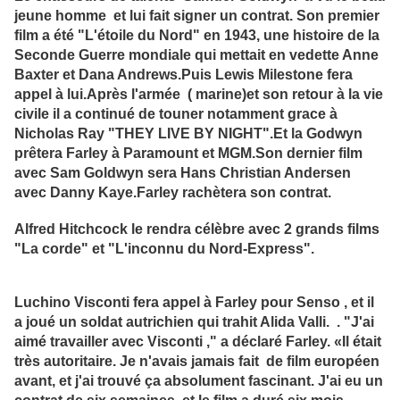
jeune homme et lui fait signer un contrat. Son premier
film a été "L'étoile du Nord" en 1943, une histoire de la
Seconde Guerre mondiale qui mettait en vedette Anne
Baxter et Dana Andrews.Puis Lewis Milestone fera
appel à lui.Après l'armée ( marine)et son retour à la vie
civile il a continué de touner notamment grace à
Nicholas Ray "THEY LIVE BY NIGHT".Et la Godwyn
prêtera Farley à Paramount et MGM.Son dernier film
avec Sam Goldwyn sera Hans Christian Andersen
avec Danny Kaye.Farley rachètera son contrat.
Alfred Hitchcock le rendra célèbre avec 2 grands films
"La corde" et "L'inconnu du Nord-Express".
Luchino Visconti fera appel à Farley pour Senso , et il
a joué un soldat autrichien qui trahit Alida Valli. . "J'ai
aimé travailler avec Visconti ," a déclaré Farley. «Il était
très autoritaire. Je n'avais jamais fait de film européen
avant, et j'ai trouvé ça absolument fascinant. J'ai eu un