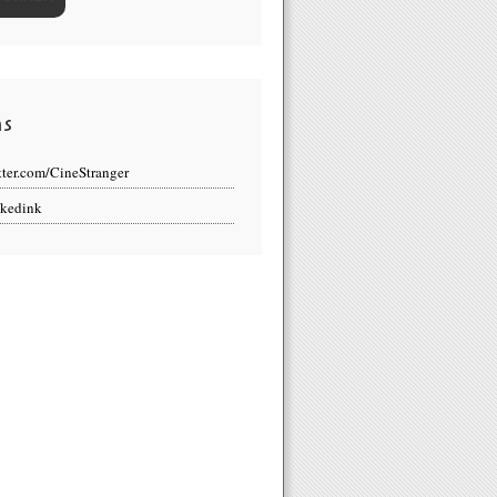
ns
tter.com/CineStranger
kedink