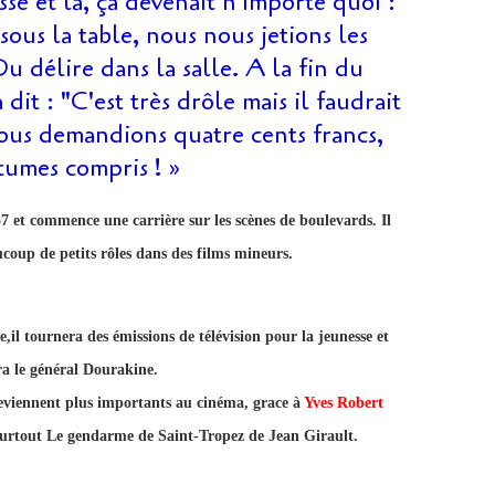
se et là, ça devenait n'importe quoi :
ous la table, nous nous jetions les
 Du délire dans la salle. A la fin du
 dit : "C'est très drôle mais il faudrait
ous demandions quatre cents francs,
tumes compris ! »
7 et commence une carrière sur les scènes de boulevards. Il
ucoup de petits rôles dans des films mineurs.
,il tournera des émissions de télévision pour la jeunesse et
ra le général Dourakine.
 deviennent plus importants au cinéma, grace à
Yves Robert
surtout Le gendarme de Saint-Tropez de Jean Girault.