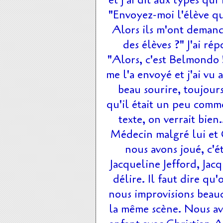
et j'ai dit aux types qui
"Envoyez-moi l'élève qu
Alors ils m'ont demand
des élèves ?" J'ai rép
"Alors, c'est Belmondo !
me l'a envoyé et j'ai vu
beau sourire, toujours
qu'il était un peu comme 
texte, on verrait bie
Médecin malgré lui et 
nous avons joué, c'ét
Jacqueline Jefford, Jac
délire. Il faut dire qu'
nous improvisions beau
la même scène. Nous avo