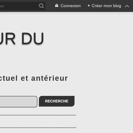
Connexion
+
Créer mon blog
UR DU
el et antérieur