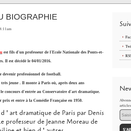
U BIOGRAPHIE
Sui
 08:11am
Fa
Twi
ru
est fils d'un professeur de l'Ecole Nationale des Ponts-et-
RS
s. Il est décédé le 04/01/2016.
e devenir professionnel de football.
 très jeune . Il monte à Paris où, après deux ans
New
s le concours d'entrée au Conservatoire d'art dramatique.
Abonne
 prix et entre à la Comédie Française en 1950.
article
d ' art dramatique de Paris par Denis
Email
é le professeur de Jeanne Moreau de
lipe et bien d ' autres.