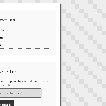
vez-moi
cebook
tter
S
sletter
z-vous pour être averti des nouveaux
s publiés.