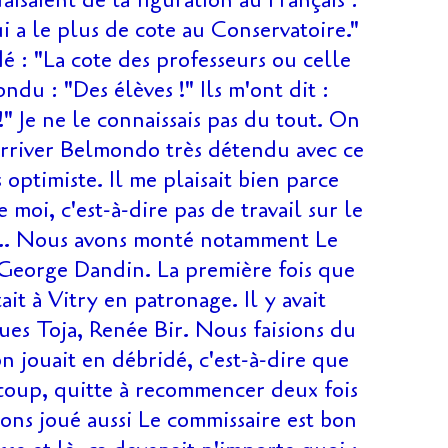
 faisaient de la figuration au Français :
i a le plus de cote au Conservatoire."
é : "La cote des professeurs ou celle
ondu : "Des élèves !" Ils m'ont dit :
" Je ne le connaissais pas du tout. On
 arriver Belmondo très détendu avec ce
 optimiste. Il me plaisait bien parce
moi, c'est-à-dire pas de travail sur le
n... Nous avons monté notamment Le
George Dandin. La première fois que
ait à Vitry en patronage. Il y avait
ques Toja, Renée Bir. Nous faisions du
on jouait en débridé, c'est-à-dire que
coup, quitte à recommencer deux fois
ns joué aussi Le commissaire est bon