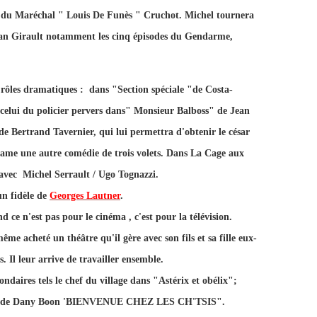
s du Maréchal " Louis De Funès " Cruchot. Michel tournera
Jean Girault notamment les cinq épisodes du Gendarme,
rôles dramatiques : dans "Section spéciale "de Costa-
 celui du policier pervers dans" Monsieur Balboss" de Jean
de Bertrand Tavernier, qui lui permettra d'obtenir le césar
tame une autre comédie de trois volets. Dans La Cage aux
 avec Michel Serrault / Ugo Tognazzi.
 un fidèle de
Georges Lautner
.
 ce n'est pas pour le cinéma , c'est pour la télévision.
ême acheté un théâtre qu'il gère avec son fils et sa fille eux-
 Il leur arrive de travailler ensemble.
ondaires tels le chef du village dans "Astérix et obélix";
ilm de Dany Boon 'BIENVENUE CHEZ LES CH'TSIS".