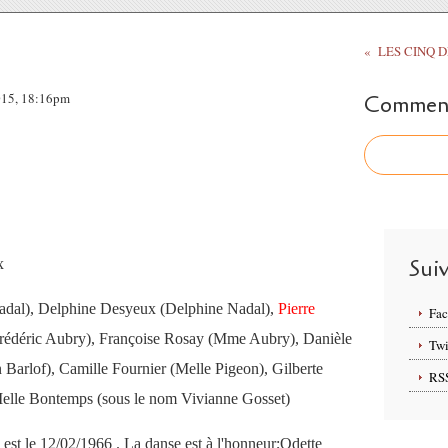
2015, 18:16pm
Commente
Sui
x
adal), Delphine Desyeux (Delphine Nadal),
Pierre
Fa
(Frédéric Aubry), Françoise Rosay (Mme Aubry), Danièle
Twi
 Barlof), Camille Fournier (Melle Pigeon), Gilberte
RS
(Melle Bontemps (sous le nom Vivianne Gosset)
 est le 12/02/1966 . La danse est à l'honneur;Odette