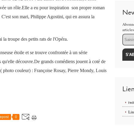
servée un rôle.Elle a eu pour inspiration son propre roman
New
C'est son mari, Philippe Agostini, qui en assura la
Abonne
article
Email
la troupe des petits rats de l'Opéra.
anseuse étoile et se trouve confrontée à un série
s qu'elle découvre.De grands comédiens jouent à coté de
 photo couleur) : Françoise Rosay, Pierre Mondy, Louis
Lie
twi
Lin
epost
0