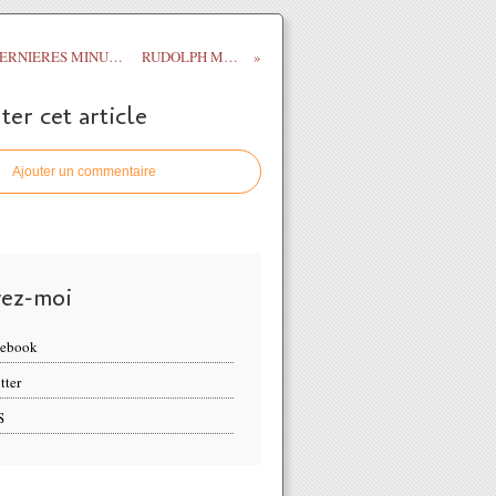
LES CINQ DERNIERES MINUTES
RUDOLPH MATE
r cet article
Ajouter un commentaire
vez-moi
cebook
tter
S