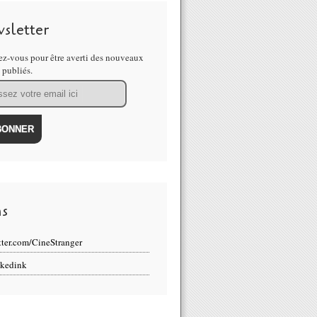
sletter
z-vous pour être averti des nouveaux
s publiés.
ns
tter.com/CineStranger
kedink