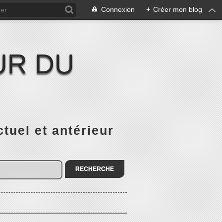
Connexion
+
Créer mon blog
UR DU
el et antérieur