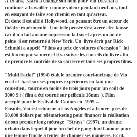
A 19 ans, Mark a changé son nom pour Vin Diesel.Il a
continué a travailler comme videur pendant neuf ans, tout
en essayant de faire son chemin en tant qu'acteur.
Et donc il est allé à Hollywood, en pensant être un acteur de
théâtre expérimenté . Une telle pensée s'est avéré être fausse
car il n'a fait aucune impression là-bas et après un an de
peine il est retourné à New York. Un livre écrit par Rick
Schmidt a appelé "Films au prix de voitures d'occasion" lui
est fourni par sa mère et il va suivre les conseils du livre afin
de prendre le contrôle de sa carrière et faire ses propres films.
"Multi Facial" (1994) était le premier court-métrage de Vin
écrit et basé sur ses propres expériences en tant que
comédien, tourné en moins de trois jours pour un coût de
3000 $ ( ( film a été tourné sur pellicule 16mm ). Film
accepté pour le Festival de Cannes en 1995 ...
Ensuite, Vin est retourné à Los Angeles et a trouvé près de
50.000 dollars par télémarketing pour financer la réalisation
de son premier long métrage "Strays" (1997), un drame
urbain dans lequel il joue un chef de gang dont l'amour pour
une femme l'incite à tenter de changer ses manières. Ecrit,