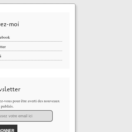
vez-moi
cebook
tter
S
sletter
z-vous pour être averti des nouveaux
s publiés.