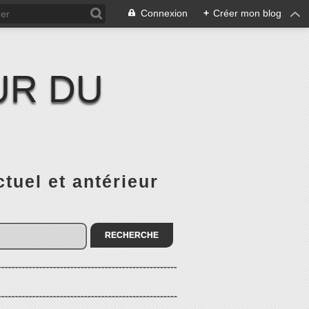
Connexion
+
Créer mon blog
UR DU
el et antérieur