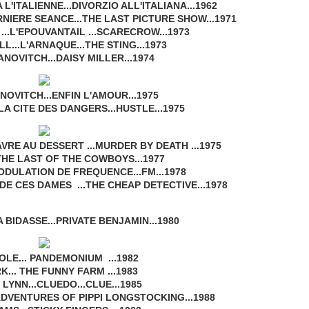
 L'ITALIENNE...DIVORZIO ALL'ITALIANA...1962
NIERE SEANCE...THE LAST PICTURE SHOW...1971
..L'EPOUVANTAIL ...SCARECROW...1973
L...L'ARNAQUE...THE STING...1973
OVITCH...DAISY MILLER...1974
OVITCH...ENFIN L'AMOUR...1975
.LA CITE DES DANGERS...HUSTLE...1975
RE AU DESSERT ...MURDER BY DEATH ...1975
THE LAST OF THE COWBOYS...1977
ODULATION DE FREQUENCE...FM...1978
DE CES DAMES ...THE CHEAP DETECTIVE...1978
 BIDASSE...PRIVATE BENJAMIN...1980
LE... PANDEMONIUM ...1982
... THE FUNNY FARM ...1983
LYNN...CLUEDO...CLUE...1985
ADVENTURES OF PIPPI LONGSTOCKING...1988