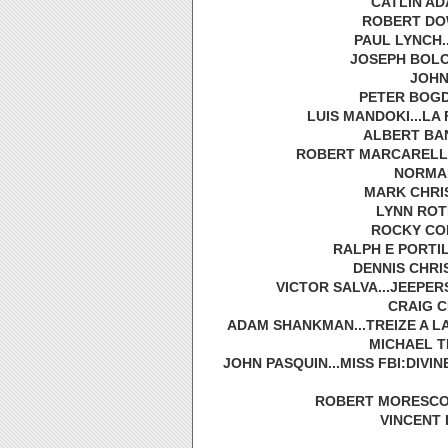
CATLIN ADA
ROBERT DOW
PAUL LYNCH.
JOSEPH BOLOG
JOHN
PETER BOGDA
LUIS MANDOKI...LA 
ALBERT BAN
ROBERT MARCARELLI..
NORMAN
MARK CHRIST
LYNN ROTH
ROCKY COLL
RALPH E PORTIL
DENNIS CHRI
VICTOR SALVA...JEEPER
CRAIG C
ADAM SHANKMAN...TREIZE A L
MICHAEL T
JOHN PASQUIN...MISS FBI:DIVI
ROBERT MORESCO..
VINCENT 