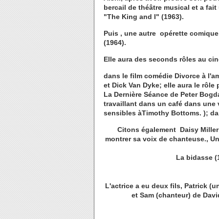
bercail de théâtre musical et a fa
"The King and I" (1963).
Puis , une autre opérette comique,
(1964).
Elle aura des seconds rôles au c
dans le film comédie Divorce à l'
et Dick Van Dyke; elle aura le rôl
La Dernière Séance de Peter Bogd
travaillant dans un café dans une 
sensibles àTimothy Bottoms. ); da
Citons également Daisy Miller 
montrer sa voix de chanteuse., U
La bidasse (
L'actrice a eu deux fils, Patrick 
et Sam (chanteur) de Dav