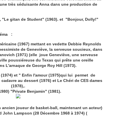
it une très séduisante Anna dans une production de
 "Le gitan de Student" (1963). et "Bonjour, Dolly!"
inéma :
américaine (1967) mettant en vedette Debbie Reynolds
e pessimiste de Geneviève, la serveuse soucieux, dans
anovich (1971) (elle joue Geneviève, une serveuse
ville poussiéreuse du Texas qui prête une oreille
ns L'arnaque de George Roy Hill (1973).
(1974) et " Enfin l'amour (1975)qui lui permet de
n cadavre au dessert (1976) et Le Chéri de CES dames
(1978),.
1980) "Private Benjamin" (1981).
(un ancien joueur de basket-ball, maintenant un acteur)
id John Lampson (28 Décembre 1968 à 1974) (