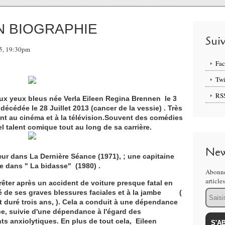
N BIOGRAPHIE
Sui
15, 19:30pm
Fa
Twi
RS
aux yeux bleus née Verla Eileen Regina Brennen le 3
écédée le 28 Juillet 2013 (cancer de la vessie) . Très
ent au cinéma et à la télévision.Souvent des comédies
el talent comique tout au long de sa carrière.
New
œur dans La Dernière Séance (1971), ; une capitaine
 dans " La bidasse" (1980) .
Abonne
article
arrêter après un accident de voiture presque fatal en
Email
ré de ses graves blessures faciales et à la jambe (
 duré trois ans, ). Cela a conduit à une dépendance
e, suivie d'une dépendance à l'égard des
s anxiolytiques. En plus de tout cela, Eileen