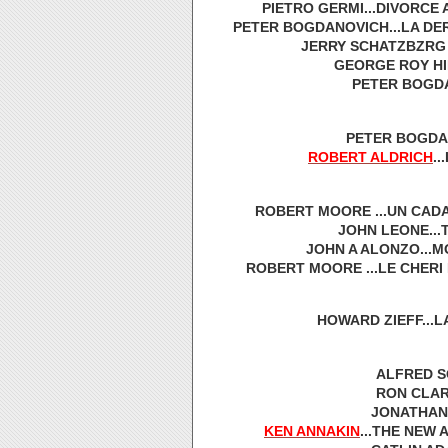
PIETRO GERMI...DIVORCE A
PETER BOGDANOVICH...LA DER
JERRY SCHATZBZRG .
GEORGE ROY HIL
PETER BOGDAN
PETER BOGDAN
ROBERT ALDRICH
..
ROBERT MOORE ...UN CADAV
JOHN LEONE...
JOHN A ALONZO...M
ROBERT MOORE ...LE CHERI 
HOWARD ZIEFF...LA
ALFRED SO
RON CLARK
JONATHAN 
KEN ANNAKIN
...THE NEW 