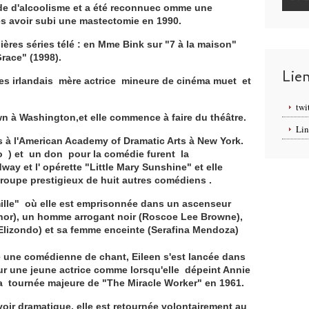
e d'alcoolisme et a été reconnuec omme une
ès avoir subi une mastectomie en 1990.
ières séries télé : en Mme Bink sur "7 à la maison"
race" (1998).
Lie
es irlandais mère actrice mineure de cinéma muet et
twi
wn à Washington,et elle commence à faire du théâtre.
Lin
s à l'American Academy of Dramatic Arts à New York.
o ) et un don pour la comédie furent la
y et l' opérette "Little Mary Sunshine" et elle
oupe prestigieux de huit autres comédiens .
famille" où elle est emprisonnée dans un ascenseur
nnor), un homme arrogant noir (Roscoe Lee Browne),
Elizondo) et sa femme enceinte (Serafina Mendoza)
 une comédienne de chant, Eileen s'est lancée dans
our une jeune actrice comme lorsqu'elle dépeint Annie
a tournée majeure de "The Miracle Worker" en 1961.
oir dramatique, elle est retournée volontairement au