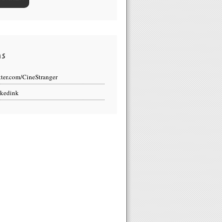
ns
tter.com/CineStranger
kedink