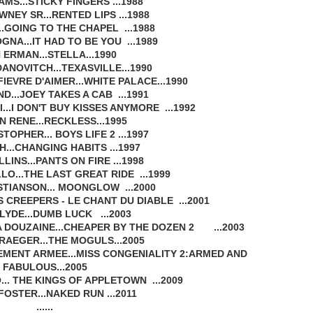
MS...STICKY FINGERS ...1988
NEY SR...RENTED LIPS ...1988
..GOING TO THE CHAPEL ...1988
NA...IT HAD TO BE YOU ...1989
 ERMAN...STELLA...1990
NOVITCH...TEXASVILLE...1990
FIEVRE D'AIMER...WHITE PALACE...1990
D...JOEY TAKES A CAB ...1991
.I DON'T BUY KISSES ANYMORE ...1992
 RENE...RECKLESS...1995
OPHER... BOYS LIFE 2 ...1997
...CHANGING HABITS ...1997
INS...PANTS ON FIRE ...1998
LO...THE LAST GREAT RIDE ...1999
STIANSON... MOONGLOW ...2000
S CREEPERS - LE CHANT DU DIABLE ...2001
LYDE...DUMB LUCK ...2003
A DOUZAINE...CHEAPER BY THE DOZEN 2 ...2003
RAEGER...THE MOGULS...2005
NEMENT ARMEE...MISS CONGENIALITY 2:ARMED AND
FABULOUS...2005
. THE KINGS OF APPLETOWN ...2009
FOSTER...NAKED RUN ...2011
......