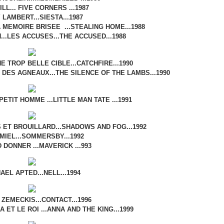
LL... FIVE CORNERS ...1987
LAMBERT...SIESTA...1987
MEMOIRE BRISEE ...STEALING HOME...1988
..LES ACCUSES...THE ACCUSED...1988
E TROP BELLE CIBLE...CATCHFIRE...1990
DES AGNEAUX...THE SILENCE OF THE LAMBS...1990
PETIT HOMME ...LITTLE MAN TATE ...1991
 ET BROUILLARD...SHADOWS AND FOG...1992
MIEL...SOMMERSBY...1992
 DONNER ...MAVERICK ...993
AEL APTED...NELL...1994
ZEMECKIS...CONTACT...1996
 ET LE ROI ...ANNA AND THE KING...1999