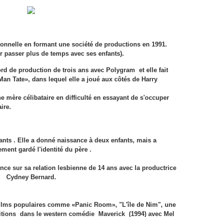
ionnelle en formant une société de productions en 1991.
our passer plus de temps avec ses enfants).
rd de production de trois ans avec Polygram et elle fait
 Man Tate», dans lequel elle a joué aux côtés de Harry
une mère célibataire en difficulté en essayant de s'occuper
aire.
fants
.
Elle a donné naissance à deux enfants, mais a
ment gardé l'identité du père .
lence sur sa relation lesbienne de 14 ans avec la productrice
Cydney Bernard.
 films populaires
comme «Panic Room», "L'île de Nim", une
aritions dans le western comédie Maverick (1994) avec Mel