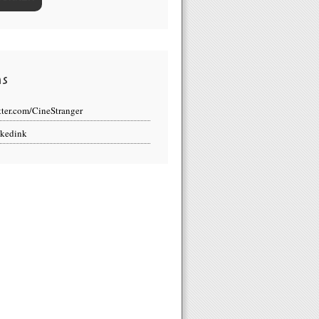
ns
tter.com/CineStranger
kedink