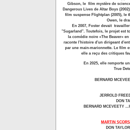
Gibson, le film mystère de science
Dangerous Lives de Altar Boys (2002), 
film suspense Flightplan (2005), le 
Owen, le dram
En 2007, Foster devait travailler
"Sugarland".
Toutefois, le projet est
la comédie noire «The Beaver» en 
raconte l'histoire d'un dirigeant d'
par une main-marionnette.
Le film e
elle a reçu des critiques fa
En 2025, elle remporte 
True Det
BERNARD MCEVEET
JERROLD FREED
DON TA
BERNARD MCEVEETY ...UN
MARTIN SCORS
DON TAYLOR.