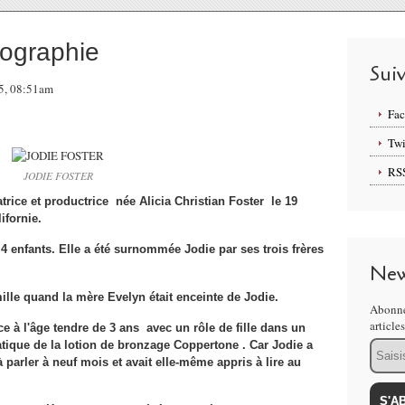
ographie
Sui
15, 08:51am
Fa
Twi
RS
JODIE FOSTER
rice et productrice née Alicia Christian Foster le 19
ifornie.
e 4 enfants. Elle a été surnommée Jodie par ses trois frères
New
lle quand la mère Evelyn était enceinte de Jodie.
Abonne
article
ce à l'âge tendre de 3 ans avec un rôle de fille dans un
Email
tique de la lotion de bronzage Coppertone . Car Jodie a
arler à neuf mois et avait elle-même appris à lire au