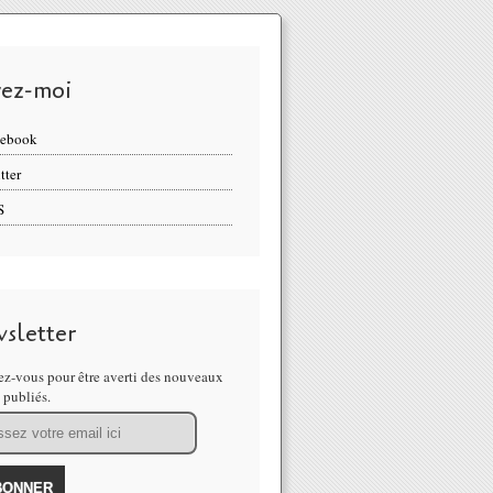
vez-moi
cebook
tter
S
sletter
z-vous pour être averti des nouveaux
s publiés.