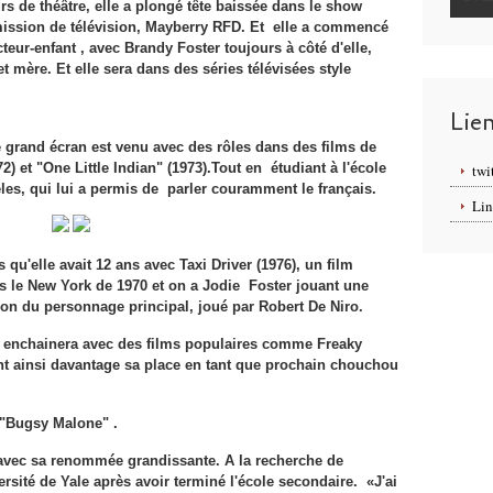
rs de théâtre, elle a plongé tête baissée dans le show
mission de télévision, Mayberry RFD. Et elle a commencé
teur-enfant , avec Brandy Foster toujours à côté d'elle,
t mère. Et elle sera dans des séries télévisées style
Lie
 grand écran est venu avec des rôles dans des films de
 et "One Little Indian" (1973).Tout en étudiant à l'école
twi
es, qui lui a permis de parler couramment le français.
Lin
 qu'elle avait 12 ans avec Taxi Driver (1976), un film
 le New York de 1970 et on a Jodie Foster jouant une
sion du personnage principal, joué par Robert De Niro.
e enchainera avec des films populaires comme Freaky
ant ainsi davantage sa place en tant que prochain chouchou
s "Bugsy Malone" .
 avec sa renommée grandissante. A la recherche de
iversité de Yale après avoir terminé l'école secondaire. «J'ai