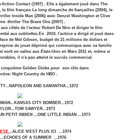
-fiction Contact (1997) . Elle a également joué dans The
le film français Le long dimanche de fiançailles (2004), le
thriller Inside Man (2006) avec Denzel Washington et Clive
e -thriller The Brave One (2007) .
 aux côtés de l'acteur Robert De Niro et diriger le film
 tombé aux oubliettes.En
2010, l'actrice a dirigé et joué dans
face de Mel Gibson,
budget de 21 millions de dollars et
entreprise de jouet déprimé qui communique avec sa famille
st sorti en salles aux États-Unis en Mars 2011 et, même si
vorables, il n'a pas atteint le succès commercial.
un cinquième Golden Globe pour son rôle dans
ective: Night Country de HBO .
Y...NAPOLEON AND SAMANTHA...1972
MAN...KANSAS CITY BOMBER...1972
YLOR...TOM SAWYER...1973
 PETIT INDIEN ...ONE LITTLE INDIAN ...1973
ESE.
..ALICE N'EST PLUS ICI ...1974
..ECHOES OF A SUMMER ...1976