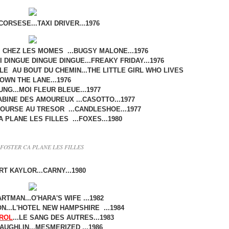
ORSESE...TAXI DRIVER...1976
FI CHEZ LES MOMES ...BUGSY MALONE...1976
 DINGUE DINGUE DINGUE...FREAKY FRIDAY...1976
LLE AU BOUT DU CHEMIN...THE LITTLE GIRL WHO LIVES
OWN THE LANE...1976
UNG...MOI FLEUR BLEUE...1977
CABINE DES AMOUREUX ...CASOTTO...1977
OURSE AU TRESOR ...CANDLESHOE...1977
A PLANE LES FILLES ...FOXES...1980
 FOSTER CA PLANE LES FILLES
T KAYLOR...CARNY...1980
RTMAN...O'HARA'S WIFE ...1982
...L'HOTEL NEW HAMPSHIRE ...1984
ROL
...LE SANG DES AUTRES...1983
AUGHLIN...MESMERIZED ...1986