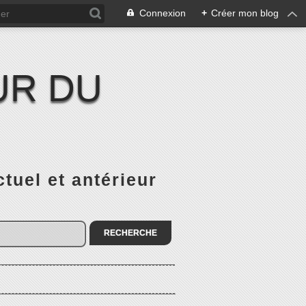
Connexion
+
Créer mon blog
UR DU
el et antérieur