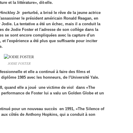
re et la littérature», dit-elle.
ckley Jr perturbé, a brisé le rêve de la jeune actrice
 d'assassiner le président américain Ronald Reagan, en
r Jodie. La tentative a été un échec, mais il a conduit la
es de Jodie Foster et l'adresse de son collège dans la
s se sont encore compliquées avec la capture d'un
t l'expérience a été plus que suffisante pour inciter
e.
JODIE FOSTER
fessionnelle et elle a continué à faire des films et
n diplôme 1985 avec les honneurs, de l'Université Yale.
8, quand elle a joué une victime de viol dans «The
la performance de Foster lui a valu un Golden Globe et un
ontinué pour un nouveau succès en 1991, «The Silence of
ux côtés de Anthony Hopkins, qui a conduit à son