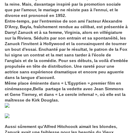
la reine. Mais, davantage inspiré par la promotion sociale
que par l'amour, le mariage ne résiste pas à l'ennui, et le
divorce est prononcé en 1952.
Entre-temps, par l'entremise de son ami l'acteur Alexandre
D'Arcy, Bayla, fraîchement rendue au célibat, est présentée à
Darryl Zanuck et à sa femme, Virginia, alors en villégiature
sur la Riviera. Séduits par son entrain et sa spontanéité, les
Zanuck l'invitent à Hollywood et la convainquent de tourner
un bout d'essai. Enchanté par le résultat, le patron de la Fox
lui signe un contrat et la met sans tarder à l'école de
l'anglais et de la comédie. Pour ses débuts, la voilà d'emblée
propulsée en tête de distribution. Une rareté pour une
actrice sans expérience dramatique et encore peu aguerrie
dans la langue d'accueil.
Même place éminente dans « L'Egyptien »,premier film en
cinémascope,Bella partage la vedette avec Jean Simmons
et Gene Tierney, et dans « Le cercle infernal », où elle est la
maîtresse de Kirk Douglas.
Aussi sûrement qu'Alfred Hitchcock aimait les blondes,
Zanuck avait une faiblesse pour les beautés du Vieux