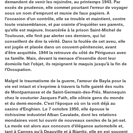
demandent de venir les rejoindre, au printemps 1943. Par
excès de prudence, elle commet pourtant l'erreur de voyager
sous un nom d'emprunt et munie de faux papiers. A
l'occasion d'un contrôle, elle se trouble et maintient, contre
toute vraisemblance, et par crainte d'inquiéter ses parents,
qu'elle est majeure. Incarcérée à la prison Saint-Michel de
Toulouse, elle finit par alerter ces derniers, qui lui
conseillent de dire la vérité. Dans la foulée de cet aveu, elle
est jugée et placée dans un couvent-pénitencier, avant
d'être acquittée. 1944 la retrouve du côté de Périgueux avec
sa famille. Mais, devant la menace d'incendie dont leur
domicile fait l'objet, ils rejoignent le maquis jusqu'à la fin de
l'Occupation.
Malgré le traumatisme de la guerre, l'amour de Bayla pour la
vie est intact et s'exprime à travers la folle gaieté des nuits
de Montparnasse et de Saint-Germain-des-Prés. Mannequin
chez le couturier Jacques Fath, elle côtoie gens du monde
et du demi-monde. C'est l'époque où on la voit déjà au
casino d'Enghien. Le 7 octobre 1950, elle épouse le
richissime industriel Alban Cavalade, dont les relations
mondaines vont lui ouvrir de nouveaux cercles de la jet-set.
La mode est alors aux concours d'élégance automobile et,
tant à Cannes qu'à Deauville et à Biarritz, elle en est souvent