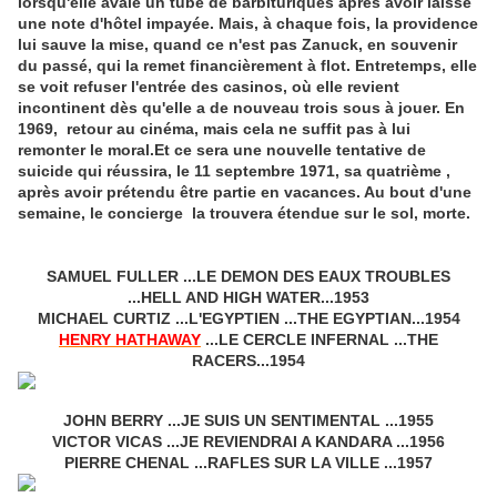
lorsqu'elle avale un tube de barbituriques après avoir laissé
une note d'hôtel impayée. Mais, à chaque fois, la providence
lui sauve la mise, quand ce n'est pas Zanuck, en souvenir
du passé, qui la remet financièrement à flot. Entretemps, elle
se voit refuser l'entrée des casinos, où elle revient
incontinent dès qu'elle a de nouveau trois sous à jouer. En
1969, retour au cinéma, mais cela ne suffit pas à lui
remonter le moral.Et ce sera une nouvelle tentative de
suicide qui réussira, le 11 septembre 1971, sa quatrième ,
après avoir prétendu être partie en vacances. Au bout d'une
semaine, le concierge la trouvera étendue sur le sol, morte.
SAMUEL FULLER ...LE DEMON DES EAUX TROUBLES
...HELL AND HIGH WATER...1953
MICHAEL CURTIZ ...L'EGYPTIEN ...THE EGYPTIAN...1954
HENRY HATHAWAY
...LE CERCLE INFERNAL ...THE
RACERS...1954
JOHN BERRY ...JE SUIS UN SENTIMENTAL ...1955
VICTOR VICAS ...JE REVIENDRAI A KANDARA ...1956
PIERRE CHENAL ...RAFLES SUR LA VILLE ...1957