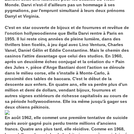
Monde. Darvi n'est-il d'ailleurs pas un hommage à ses
pygmalions, par l'emprunt simultané à leurs deux prénoms
Darryl et Virginia.
C'est en star couverte de bijoux et de fourrures et revêtue de
l'onction hollywoodienne que Bella Darvi rentre à Paris en
1955. Il lui reste cinq années de pleine lumière, dans des
thrillers bien ficelés, à jeu égal avec Lino Ventura, Charles
Vanel, Daniel Gélin et Eddie Constantine. Mais le chemin des
casinos l'attire davantage que celui des studios. En 1960,
après un deuxième échec conjugal et la création du « Pain
des Jules », pièce d'Ange Bastiani dont l'action se déroule
dans le milieu corse, elle s'installe à Monte-Carlo, à
proximité des tables de baccara. C'est le début de la
descente aux enfers. En quatre ans, elle va perdre plus d'un
million et demi de dollars, vendant bijoux, fourrures et
autres signes extérieurs de richesse capitalisés au cours de
sa période hollywoodienne. Elle ira même jusqu'à gager ses
deux chiens pékinois.
En août 1962, elle commet une première tentative de suicide
après avoir gagné puis perdu trente millions d'anciens
francs. Quatre ans plus tard, elle récidive. Comme en 1968,