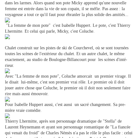
dans les larmes. Alors quand son pote Micky apprend qu'une nouvelle
femme est entrée dans la vie de son copain, il se méfie. Pas assez : la
voyageuse a tout ce qu'il faut pour ébranler la plus solide des amitiés...
"La femme de mon pote" c'est Isabelle Huppert. Le pote, c'est Thierry
Lhermitte. Et celui qui parle, Micky, c'est Coluche.
Chalet construit sur les pistes de ski de Courchevel, où se sont tournées
toutes les scènes de l'exté­rieur du chalet. Et un autre chalet, le même
exactement, au studio de Boulogne-Billancourt pour les scènes d'inté­
rieur.
Avec "La femme de mon po­te", Coluche amorcait un premier virage. Il
le disait lui-même, c'est son premier vrai rôle. Le premier où il doit
jouer autre chose que Coluche, le premier où il doit non seulement faire
rire mais aussi émouvoir.
Pour Isabelle Huppert aussi, c'est aussi un sacré changement. Sa pre­
mière vraie comédie.
Thierry Lhermitte, après son personnage dramatique de "Stel­la" de
Laurent Heynemann et ayant son personnage romantique de "La fiancée
qui venait du froid" de Charles Némès n'a pas le rôle le plus facile : celui