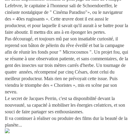
Lefebvre, le capitaine à l'honneur sali de Schoendoerffer, le
cinéaste nostalgique de " Cinéma Paradiso"», ou le navigateur
des « 40es rugissants ». Cette œuvre dont il est aussi le
producteur, et pour laquelle il savait qu'il aurait à se battre pour la
faire aboutir. Il mettra dix ans à en éponger les pertes.
Pas découragé, et toujours mû par son insatiable curiosité, il
reprend son bâton de pèlerin du rêve éveillé et bat la campagne
afin de réunir les fonds pour " Microcosmos ". Un projet fou, qui
se résume à une observation patiente, et sans commentaires, de la
gent des insectes sur trois mètres carrés d'herbe. Un tournage de
quatre années, récompensé par cinq Césars, dont celui du
meilleur producteur. Mais rien ne prévoyait cette issue. Puis
viendra le triomphe des « Choristes », mis en scène par son
neveu.
Le secret de Jacques Perrin, c'est sa disponibilité devant la
nouveauté, sa capacité à mobiliser les énergies créatrices, et son
souci de faire partager ses enthousiasmes.
Il va continuer à réaliser ou produire des films dur la beauté de la
planète...