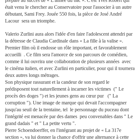
préparé au succès de « L'année du bac ». C'est Yves Robert qui
était venu le chercher au Conservatoire pour l'associer à un autre
débutant, Sami Frey. Jouée 550 fois, la pièce de José André
Lacour sera un triomphe.
Valerio Zurlini aura alors l'idée d'en faire l'adolescent attendri par
la détresse de Claudia Cardinale dans « La fille à la valise ».
Premier film où il endosse un rôle important, et favorablement
accueilli . Ce film sera l'amorce de son parcours de comédien,
comme il lui ouvrira une collaboration de plusieurs années avec
le cinéma italien, et avec Zurlini en particulier, pour qui il tournera
deux autres longs métrages.
Son physique rassurant et la candeur de son regard le
prédisposent tout naturellement à incarner les victimes (" Le
procès des doges ") et les jeunes gens au cœur pur (" La
corruption "). Une image de marque qui devait l'accompagner
jusqu'au seuil de la trentaine, tel le personnage du puceau dont
l'intégrité est menacée par des dames peu convenables dans " Le
grand dadais " et " La petite vertu ".
Pierre Schoendoerffer, en l'intégrant au projet de « La 317e
section », va lui donner la chance d'offrir
une alternance à cette