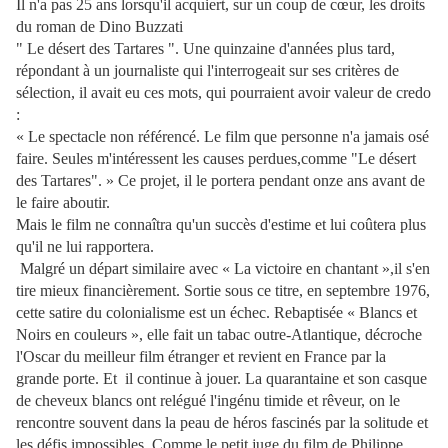
Il n'a pas 25 ans lorsqu'il acquiert, sur un coup de cœur, les droits
du roman de Dino Buzzati
" Le désert des Tartares ". Une quinzaine d'années plus tard,
répondant à un journaliste qui l'interrogeait sur ses critères de
sélection, il avait eu ces mots, qui pourraient avoir valeur de credo
:
« Le spectacle non référencé. Le film que personne n'a jamais osé
faire. Seules m'intéressent les causes perdues,comme "Le désert
des Tartares". » Ce projet, il le portera pendant onze ans avant de
le faire aboutir.
Mais le film ne connaîtra qu'un succès d'estime et lui coûtera plus
qu'il ne lui rapportera.
Malgré un départ similaire avec « La victoire en chantant »,il s'en
tire mieux financièrement. Sortie sous ce titre, en septembre 1976,
cette satire du colonialisme est un échec. Rebaptisée « Blancs et
Noirs en couleurs », elle fait un tabac outre-Atlantique, décroche
l'Oscar du meilleur film étranger et revient en France par la
grande porte. Et il continue à jouer. La quarantaine et son casque
de cheveux blancs ont relégué l'ingénu timide et rêveur, on le
rencontre souvent dans la peau de héros fascinés par la solitude et
les défis impossibles. Comme le petit juge du film de Philippe