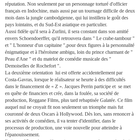
réputation. Non seulement par un personnage torturé d'officier
français en Indochine, mais aussi par un tournage difficile de deux
mois dans la jungle cambodgienne, qui lui instillera le goût des
pays lointains, et du Sud-Est asiatique en particulier.
Aussi fidèle qu'il sera à Zurlini, il sera constant dans son amitié
envers Schoendoerffer, qu'il retrouvera dans " Le crabe-tambour "
et " L'honneur d'un capitaine ",pour deux figures à la personnalité
énigmatique et à l'héroïsme ambigu, loin du prince charmant de "
Peau d'Ane " et du matelot de comédie musicale des "
Demoiselles de Rochefort ".
La deuxième orientation lui est offerte accidentellement par
Costa-Gavras, lorsque le réalisateur se heurte à des difficultés
dans le financement de « Z ». Jacques Perrin participe et se met
en quête de financiers et crée, dans la foulée, sa société de
production, Reggane Films, plus tard rebaptisée Galatée. Ce film
auquel nul ne croyait fit non seulement un triomphe mais fut
couronné de deux Oscars à Hollywood. Dès lors, sans renoncer à
ses activités de comédien, il va tenter d'identifier, dans le
processus de production, une voie nouvelle pour atteindre à
l'épanouissement.