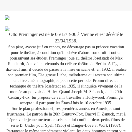
Otto Preminger est né le 05/12/1906 à Vienne et est décédé le
23/04/1936.
Son père, avocat juif en renom, ne décourage pas sa précoce vocation
pour le théâtre, à condition qu'il achève d'abord son droit. Tout en
poursuivant ses études, Preminger joue au théâtre Josefstadt de Max
Reinhardt, équivalent viennois du célèbre théâtre de Berlin. A l'âge de
dix-neuf ans, il décide de passer à la mise en scène et, en 1932, il réalise
son premier film, Die grosse Liebe, mélodrame qui restera son ultime
tentative cinématographique pour cette période. Promu directeur
technique du théâtre Josefstadt en 1935, il s'inquiète vivement de la
montée au pouvoir de Hitler. Quand Joseph M. Schenck, de la 20th
Century-Fox, lui propose de venir travailler à Hollywood, Preminger
accepte : il part pour les États-Unis le 16 octobre 1935.
Sur le plan professionnel, ses premières années en Amérique sont
frustrantes. Le patron de la 20th Century-Fox, Darryl F. Zanuck, met à
l'épreuve le jeune metteur en scène en lui confiant deux petits films de
série B, Under your Spell (1936) et Danger-Love at Work (1937).
Partageant le même tempérament violent, les deux hommes entrent vite