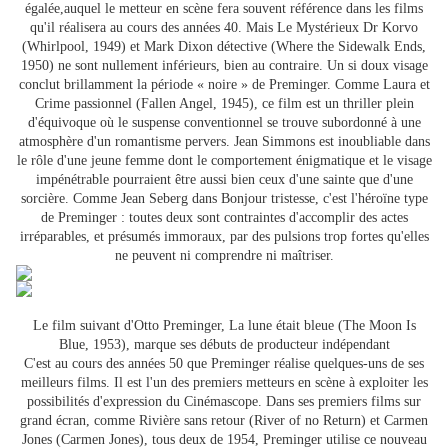
égalée,
auquel le metteur en scène fera souvent référence dans les films
qu'il réalisera au cours des années 40. Mais Le Mystérieux Dr Korvo
(Whirlpool, 1949) et Mark Dixon détective (Where the Sidewalk Ends,
1950) ne sont nullement inférieurs, bien au contraire. Un si doux visage
conclut brillamment la période « noire » de Preminger. Comme Laura et
Crime passionnel (Fallen Angel, 1945), ce film est un thriller plein
d'équivoque où le suspense conventionnel se trouve subordonné à une
atmosphère d'un romantisme pervers. Jean Simmons est inoubliable dans
le rôle d'une jeune femme dont le comportement énigmatique et le visage
impénétrable pourraient être aussi bien ceux d'une sainte que d'une
sorcière. Comme Jean Seberg dans Bonjour tristesse, c'est l'héroïne type
de Preminger : toutes deux sont contraintes d'accomplir des actes
irréparables, et présumés immoraux, par des pulsions trop fortes qu'elles
ne peuvent ni comprendre ni maîtriser.
Le film suivant d'Otto Preminger, La lune était bleue (The Moon Is
Blue, 1953), marque ses débuts de producteur indépendant
C'est au cours des années 50 que Preminger réalise quelques-uns de ses
meilleurs films. Il est l'un des premiers metteurs en scène à exploiter les
possibilités d'expression du Cinémascope. Dans ses premiers films sur
grand écran, comme Rivière sans retour (River of no Return) et Carmen
Jones (Carmen Jones), tous deux de 1954, Preminger utilise ce nouveau