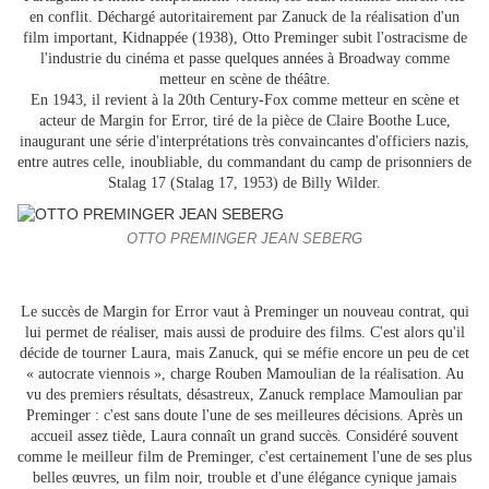
en conflit. Déchargé autoritairement par Zanuck de la réalisation d'un
film important, Kidnappée (1938), Otto Preminger subit l'ostracisme de
l'industrie du cinéma et passe quelques années à Broadway comme
metteur en scène de théâtre.
En 1943, il revient à la 20th Century-Fox comme metteur en scène et
acteur de Margin for Error, tiré de la pièce de Claire Boothe Luce,
inaugurant une série d'interprétations très convaincantes d'officiers nazis,
entre autres celle, inoubliable, du commandant du camp de prisonniers de
Stalag 17 (Stalag 17, 1953) de Billy Wilder.
OTTO PREMINGER JEAN SEBERG
Le succès de Margin for Error vaut à Preminger un nouveau contrat, qui
lui permet de réaliser, mais aussi de produire des films. C'est alors qu'il
décide de tourner Laura, mais Zanuck, qui se méfie encore un peu de cet
« autocrate viennois », charge Rouben Mamoulian de la réalisation. Au
vu des premiers résultats, désastreux, Zanuck remplace Mamoulian par
Preminger : c'est sans doute l'une de ses meilleures décisions. Après un
accueil assez tiède, Laura connaît un grand succès. Considéré souvent
comme le meilleur film de Preminger, c'est certainement l'une de ses plus
belles œuvres, un film noir, trouble et d'une élégance cynique jamais