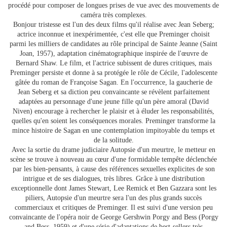
procédé pour composer de longues prises de vue avec des mouvements de
caméra très complexes.
Bonjour tristesse est l'un des deux films qu'il réalise avec Jean Seberg;
actrice inconnue et inexpérimentée, c'est elle que Preminger choisit
parmi les milliers de candidates au rôle principal de Sainte Jeanne (Saint
Joan, 1957), adaptation cinématographique inspirée de l'œuvre de
Bernard Shaw. Le film, et l'actrice subissent de dures critiques, mais
Preminger persiste et donne à sa protégée le rôle de Cécile, l'adolescente
gâtée du roman de Françoise Sagan. En l'occurrence, la gaucherie de
Jean Seberg et sa diction peu convaincante se révèlent parfaitement
adaptées au personnage d'une jeune fille qu'un père amoral (David
Niven) encourage à rechercher le plaisir et à éluder les responsabilités,
quelles qu'en soient les conséquences morales. Preminger transforme la
mince histoire de Sagan en une contemplation impitoyable du temps et
de la solitude.
Avec la sortie du drame judiciaire Autopsie d'un meurtre, le metteur en
scène se trouve à nouveau au cœur d'une formidable tempête déclenchée
par les bien-pensants, à cause des références sexuelles explicites de son
intrigue et de ses dialogues, très libres. Grâce à une distribution
exceptionnelle dont James Stewart, Lee Remick et Ben Gazzara sont les
piliers, Autopsie d'un meurtre sera l'un des plus grands succès
commerciaux et critiques de Preminger. Il est suivi d'une version peu
convaincante de l'opéra noir de George Gershwin Porgy and Bess (Porgy
and Bess, 1959) et d'une série d'adaptations de best-sellers très