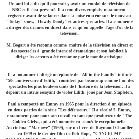
Un ami lui a dit qu'il pourrait y avoir un emploi de télévision de
NBC et il s'est présenté. Il a tenu divers emplois notamment
régisseur avant de se lancer dans la mise en scène sur le nouveau
"Today" show, "Howdy Doody" et autres spectacles. Il a commencé
à diriger des drames en direct dans ce qu'on appelle l'âge d'or de la
télévision.
M. Bogart a été reconnu comme maître de la télévision en direct et
des spectacles à grande intensité dramatique et son habileté à
diriger les acteurs a été reconnue par le monde artistique.
Il a notamment dirigé un épisode de "All in the Family" intitulé
"50e anniversaire d'Edith," considéré par beaucoup comme l'un des
spectacles les plus bouleversants de l''histoire de la télévision: il a
dépeint un intrus essayant de violer Edith, joué par Jean Stapleton.
Paul a remporté un Emmy en 1965 pour la direction d'un épisode
en deux parties de la série "Les défenseurs." Il a récolté 5 Emmy,
notamment pour pour son travail en tant que producteur de "The
Golden Girls», qui a été nommée en comédie exceptionnelle.
Au cinéma "Marlowe" (1969), sur un livre de Raymond Chandler
en 1949 et le dernier film de Bob Hope, "CANCEL MY