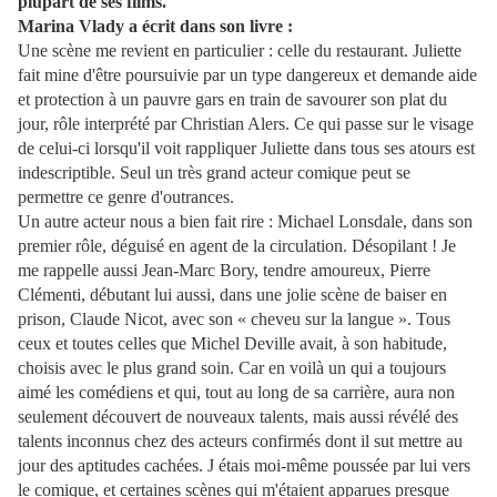
plupart de ses films.
Marina Vlady a écrit dans son livre :
Une scène me revient en particulier : celle du restaurant. Juliette
fait mine d'être poursuivie par un type dangereux et demande aide
et protection à un pauvre gars en train de savourer son plat du
jour, rôle interprété par Christian Alers. Ce qui passe sur le visage
de celui-ci lorsqu'il voit rappliquer Juliette dans tous ses atours est
indescriptible. Seul un très grand acteur comique peut se
permettre ce genre d'outrances.
Un autre acteur nous a bien fait rire : Michael Lonsdale, dans son
premier rôle, déguisé en agent de la circulation. Désopilant ! Je
me rappelle aussi Jean-Marc Bory, tendre amoureux, Pierre
Clémenti, débutant lui aussi, dans une jolie scène de baiser en
prison, Claude Nicot, avec son « cheveu sur la langue ». Tous
ceux et toutes celles que Michel Deville avait, à son habitude,
choisis avec le plus grand soin. Car en voilà un qui a toujours
aimé les comédiens et qui, tout au long de sa carrière, aura non
seulement découvert de nouveaux talents, mais aussi révélé des
talents inconnus chez des acteurs confirmés dont il sut mettre au
jour des aptitudes cachées. J étais moi-même poussée par lui vers
le comique, et certaines scènes qui m'étaient apparues presque