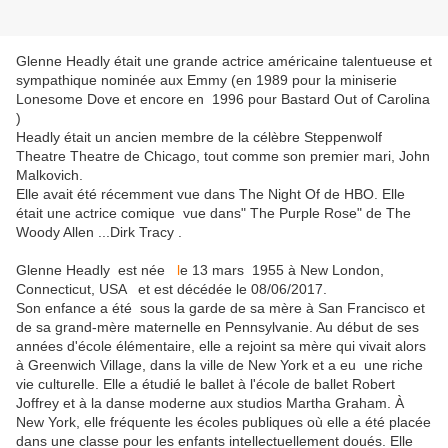
Glenne Headly était une grande actrice américaine talentueuse et
sympathique nominée aux Emmy (en 1989 pour la miniserie
Lonesome Dove et encore en 1996 pour Bastard Out of Carolina
)
Headly était un ancien membre de la célèbre Steppenwolf
Theatre Theatre de Chicago, tout comme son premier mari, John
Malkovich.
Elle avait été récemment vue dans The Night Of de HBO. Elle
était une actrice comique vue dans" The Purple Rose" de The
Woody Allen ...Dirk Tracy .
Glenne Headly est née
l
e 13 mars 1955
à New London,
Connecticut, USA et est décédée le 08/06/2017.
Son enfance a été sous la garde de sa mère à San Francisco et
de sa grand-mère maternelle en Pennsylvanie.
Au début de ses
années d'école élémentaire, elle a rejoint sa mère qui vivait alors
à Greenwich Village, dans la ville de New York et a eu une riche
vie culturelle.
Elle a étudié le ballet à l'école de ballet Robert
Joffrey et à la danse moderne aux studios Martha Graham.
À
New York, elle fréquente les écoles publiques
où elle a été placée
dans une classe pour les enfants intellectuellement doués.
Elle