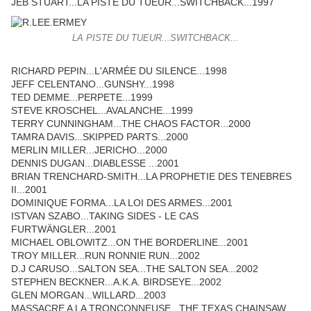
JEB STUART...LA PISTE DU TUEUR...SWITCHBACK...1997
LA PISTE DU TUEUR...SWITCHBACK...
RICHARD PEPIN...L'ARMÉE DU SILENCE...1998
JEFF CELENTANO...GUNSHY...1998
TED DEMME...PERPETE...1999
STEVE KROSCHEL...AVALANCHE...1999
TERRY CUNNINGHAM...THE CHAOS FACTOR...2000
TAMRA DAVIS...SKIPPED PARTS...2000
MERLIN MILLER...JERICHO...2000
DENNIS DUGAN...DIABLESSE ...2001
BRIAN TRENCHARD-SMITH...LA PROPHETIE DES TENEBRES
II...2001
DOMINIQUE FORMA...LA LOI DES ARMES...2001
ISTVAN SZABO...TAKING SIDES - LE CAS
FURTWÄNGLER...2001
MICHAEL OBLOWITZ...ON THE BORDERLINE...2001
TROY MILLER...RUN RONNIE RUN...2002
D.J CARUSO...SALTON SEA...THE SALTON SEA...2002
STEPHEN BECKNER...A.K.A. BIRDSEYE...2002
GLEN MORGAN...WILLARD...2003
MASSACRE A LA TRONCONNEUSE...THE TEXAS CHAINSAW