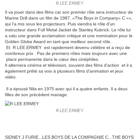
R.LEE.ERMEY
Il va jouer dans des films car son premier rôle sera
instructeur de
Marine Drill dans un film de 1987, «The Boys in Company» C «»,
qui l'a mis sous les projecteurs. Puis viendra le rôle d'un
instructeur dans Full Metal Jacket de Stanley Kubrick.
Le rôle lui
a valu une grande acclamation critique et une nomination pour le
Golden Globe Award en tant que meilleur second rôle.
.
Et
R.LEE.ERMEY
est rapidement devenu célèbre et a reçu de
nombreux prix .
Pas de premiers rôles
mais toujours avec une
place permanente dans le cœur des cinéphiles.
Il alternera cinéma et télévision, souvent des films d'action et il
a
également prêté sa voix à plusieurs films d'animation et jeux
vidéo.
Il a épousé Nila en 1975 avec qui il a quatre enfants.
Il a deux
filles de son précédent mariage.
R.LEE.ERMEY
SIDNEY J FURIE...LES BOYS DE LA COMPAGNIE C...THE BOYS