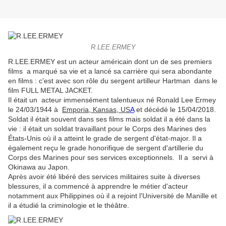
R.LEE.ERMEY
R.LEE.ERMEY est un acteur américain dont un de ses premiers
films a marqué sa vie et a lancé sa carrière qui sera abondante
en films : c'est avec son rôle
du sergent artilleur Hartman dans le
film
FULL METAL JACKET.
Il était un
acteur immensément talentueux né
Ronald Lee Ermey
le 24/03/1944 à
Emporia, Kansas, US
A
et décédé le 15/04/2018.
Soldat il était souvent dans ses films mais soldat il a été dans la
vie :
il était un soldat travaillant pour le Corps des Marines des
États-Unis où il a atteint le grade de sergent d'état-major.
Il a
également reçu le grade honorifique de sergent d'artillerie du
Corps des Marines pour ses services exceptionnels. Il a
servi à
Okinawa au Japon.
Après avoir été libéré des services militaires suite à diverses
blessures, il a commencé à apprendre le métier d'acteur
notamment
aux Philippines où il a rejoint l'Université de Manille et
il a étudié la criminologie et le théâtre.