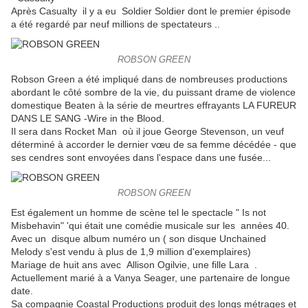
Après Casualty il y a eu Soldier Soldier
dont
le premier épisode
a été regardé par neuf millions de spectateurs
.
.
ROBSON GREEN
Robson Green a été impliqué dans de nombreuses productions
abordant le côté sombre de la vie, du puissant drame de violence
domestique Beaten à la série de meurtres effrayants LA FUREUR
DANS LE SANG -Wire in the Blood.
Il sera dans Rocket Man où il joue George Stevenson, un veuf
déterminé à accorder le dernier vœu de sa femme décédée - que
ses cendres sont envoyées dans l'espace dans une fusée...
ROBSON GREEN
Est également un homme de scène tel le spectacle " Is not
Misbehavin" 'qui était une comédie musicale sur les années 40.
Avec un disque album numéro un ( son disque Unchained
Melody s'est vendu à plus de 1,9 million d'exemplaires)
Mariage de huit ans avec Allison Ogilvie, une fille Lara .
Actuellement marié à a Vanya Seager, une partenaire de longue
date.
Sa compagnie Coastal Productions produit des longs métrages et