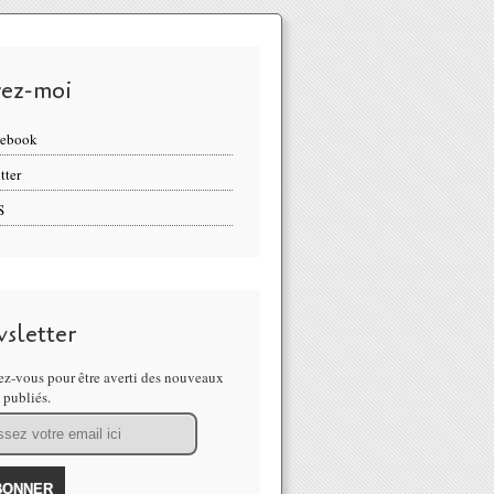
vez-moi
cebook
tter
S
sletter
z-vous pour être averti des nouveaux
s publiés.