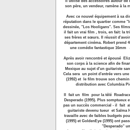
Il utilise des accessoires autour de 
son père, un vendeur, ramène à la 
Avec ce nouvel équipement à sa dispo
réputation dans le quartier comme "l
dessinée, "Los Hooligans". Ses films
il fait un vrai film , trois, en fait: l
ses frères et sœurs. Il réussit d'av
département cinéma. Robert prend 40
une comédie fantastique 16mm a
Après avoir rencontré et épousé Eliza
son corps à la science afin de fin
Mexique au sujet d'un guitariste sa
Cela sera un point d'entrée vers une 
(1992) et le film trouve son chemin
distribution avec Columbia Pi
Il fait un film pour la télé Roadracer
Desperado (1995). Plus somptueux et 
pas un succès commercial - il fait af
guitariste devenu tueur et Salma H
travaille avec de faibles budgets po
(1995) et GoldenEye (1995) ont pass
"Desperado" un 