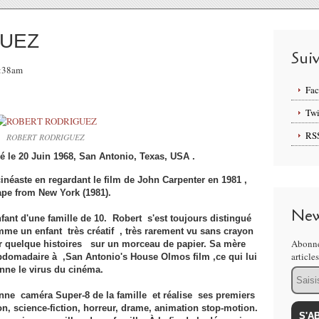
GUEZ
Sui
8:38am
Fa
Twi
RS
ROBERT RODRIGUEZ
é le 20 Juin 1968, San Antonio, Texas, USA .
inéaste en regardant le film de John Carpenter en 1981 ,
pe from New York (1981).
New
enfant d'une famille de 10. Robert s'est toujours distingué
mme un enfant très créatif , très rarement vu sans crayon
Abonne
er quelque histoires sur un morceau de papier. Sa mère
article
domadaire à ,San Antonio's House Olmos film ,ce qui lui
nne le virus du cinéma.
Email
ne caméra Super-8 de la famille et réalise ses premiers
ion, science-fiction, horreur, drame, animation stop-motion.