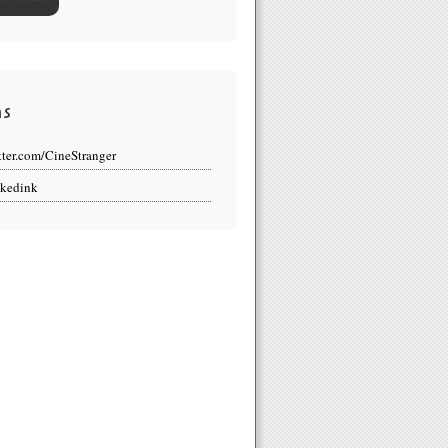
ns
tter.com/CineStranger
kedink