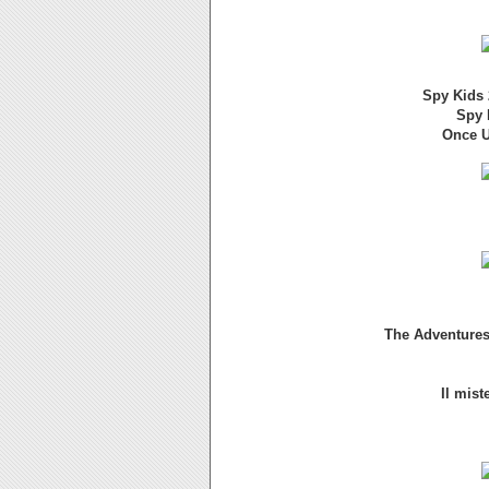
Spy Kids 
Spy 
Once U
The Adventures 
Il mist