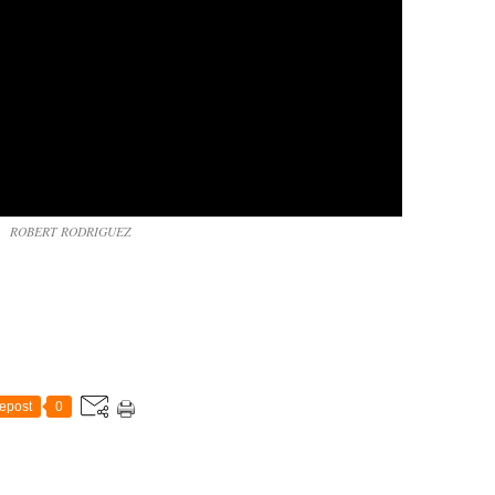
ROBERT RODRIGUEZ
epost
0