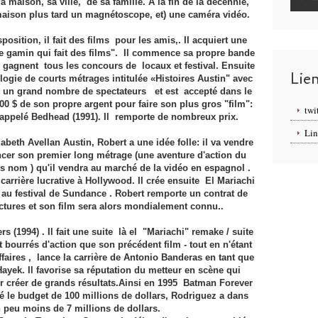
la maison, sa ville, de sa famille. À la fin de la décennie,
maison plus tard un magnétoscope, et) une caméra vidéo.
sition, il fait des films pour les amis,. Il acquiert une
e gamin qui fait des films". Il commence sa propre bande
 gagnent tous les concours de locaux et festival. Ensuite
Lie
a trilogie de courts métrages intitulée «Histoires Austin" avec
oir un grand nombre de spectateurs et est accepté dans le
0 $ de son propre argent pour faire son plus gros "film":
twi
ppelé Bedhead (1991). Il remporte de nombreux prix.
Lin
beth Avellan Austin, Robert a une idée folle: il va vendre
ancer son premier long métrage (une aventure d'action du
ns nom ) qu'il vendra au marché de la vidéo en espagnol .
carrière lucrative à Hollywood. Il crée ensuite El Mariachi
 au festival de Sundance . Robert remporte un contrat de
ctures et son film sera alors mondialement connu..
s (1994) . Il fait une suite là el "Mariachi" remake / suite
bourrés d'action que son précédent film - tout en n'étant
faires , lance la carrière de Antonio Banderas en tant que
ayek. Il favorise sa réputation du metteur en scène qui
ur créer de grands résultats.Ainsi en 1995 Batman Forever
é le budget de 100 millions de dollars, Rodriguez a dans
peu moins de 7 millions de dollars.