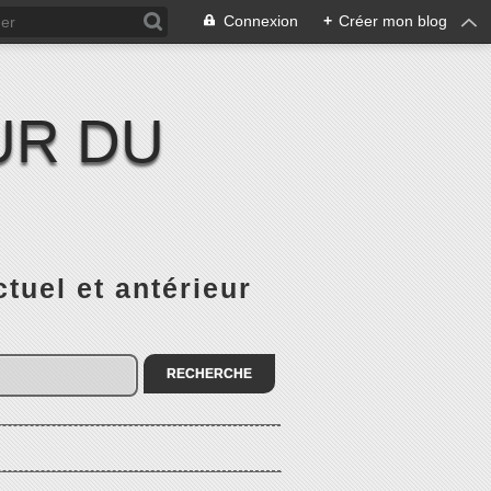
Connexion
+
Créer mon blog
UR DU
el et antérieur