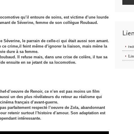
ocomotive qu’il entoure de soins, est victime d’une lourde
 l’amant de Séverine, femme de son collègue Roubaud.
Lie
Séverine, le parrain de celle-ci qui était aussi son amant.
twi
 ce crime,il feint même d’ignorer la liaison, mais mène la
vie dure à sa femme.
Lin
ubaud. Il refuse mais, dans une crise de colère, il tue sa
cide ensuite en se jetant de sa locomotive.
chef-d’oeuvre de Renoir, ce n’en est pas moins un film
aussi un des plus révélateurs du retour au réalisme qui
cinéma français d’avant-guerre.
 pas parfaitement respecté l’oeuvre de Zola, abandonnant
ur retenir surtout l’histoire d’amour. Son adaptation est
ependant intéressante.