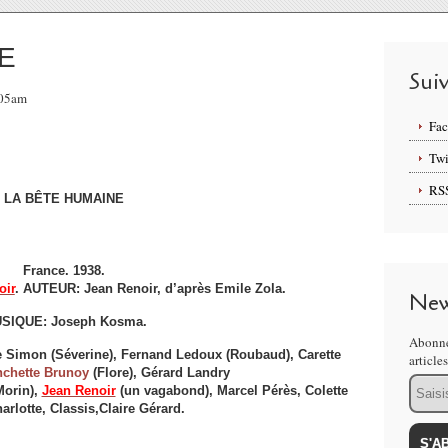
E
Sui
:05am
Fa
Twi
RS
LA BÊTE HUMAINE
France. 1938.
oir
. AUTEUR: Jean Renoir, d’après Emile Zola.
New
SIQUE: Joseph Kosma.
Abonne
e Simon (Séverine), Fernand Ledoux (Roubaud), Carette
article
nchette Brunoy
(Flore), Gérard Landry
Email
Morin),
Jean Renoir
(un vagabond), Marcel Pérès, Colette
arlotte, Classis,Claire Gérard.