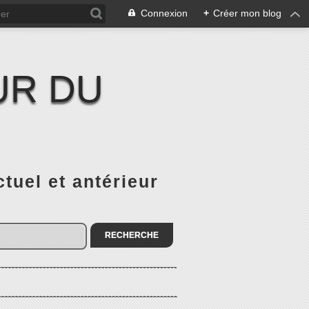
Connexion
+
Créer mon blog
UR DU
el et antérieur