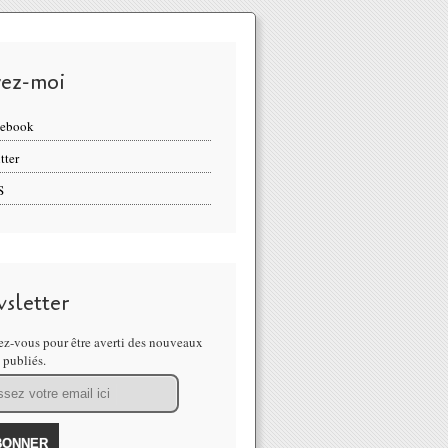
vez-moi
cebook
tter
S
sletter
z-vous pour être averti des nouveaux
s publiés.