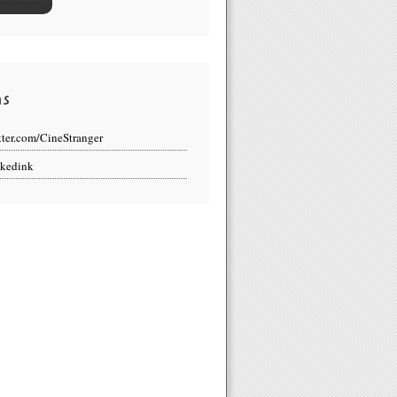
ns
tter.com/CineStranger
kedink