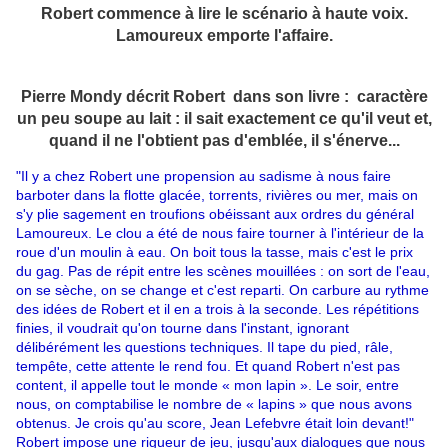
Robert commence à lire le scénario à haute voix.
Lamoureux emporte l'affaire.
Pierre Mondy décrit Robert dans son livre : caractère
un peu soupe au lait : il sait exactement ce qu'il veut et,
quand il ne l'obtient pas d'emblée, il s'énerve...
"Il y a chez Robert une propension au sadisme à nous faire
barboter dans la flotte glacée, torrents, rivières ou mer, mais on
s'y plie sagement en troufions obéissant aux ordres du général
Lamoureux. Le clou a été de nous faire tourner à l'intérieur de la
roue d'un moulin à eau. On boit tous la tasse, mais c'est le prix
du gag. Pas de répit entre les scènes mouillées : on sort de l'eau,
on se sèche, on se change et c'est reparti. On carbure au rythme
des idées de Robert et il en a trois à la seconde. Les répétitions
finies, il voudrait qu'on tourne dans l'instant, ignorant
délibérément les questions techniques. Il tape du pied, râle,
tempête, cette attente le rend fou. Et quand Robert n'est pas
content, il appelle tout le monde « mon lapin ». Le soir, entre
nous, on comptabilise le nombre de « lapins » que nous avons
obtenus. Je crois qu'au score, Jean Lefebvre était loin devant!"
Robert impose une rigueur de jeu, jusqu'aux dialogues que nous