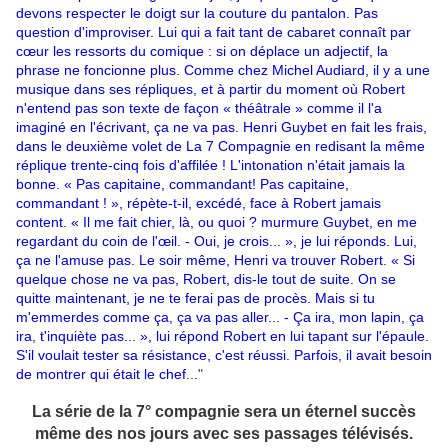
devons respecter le doigt sur la couture du pantalon. Pas
question d'improviser. Lui qui a fait tant de cabaret connaît par
cœur les ressorts du comique : si on déplace un adjectif, la
phrase ne foncionne plus. Comme chez Michel Audiard, il y a une
musique dans ses répliques, et à partir du moment où Robert
n'entend pas son texte de façon « théâtrale » comme il l'a
imaginé en l'écrivant, ça ne va pas. Henri Guybet en fait les frais,
dans le deuxième volet de La 7 Compagnie en redisant la même
réplique trente-cinq fois d'affilée ! L'intonation n'était jamais la
bonne. « Pas capitaine, commandant! Pas capitaine,
commandant ! », répète-t-il, excédé, face à Robert jamais
content. « Il me fait chier, là, ou quoi ? murmure Guybet, en me
regardant du coin de l'œil. - Oui, je crois... », je lui réponds. Lui,
ça ne l'amuse pas. Le soir même, Henri va trouver Robert. « Si
quelque chose ne va pas, Robert, dis-le tout de suite. On se
quitte maintenant, je ne te ferai pas de procès. Mais si tu
m'emmerdes comme ça, ça va pas aller... - Ça ira, mon lapin, ça
ira, t'inquiète pas... », lui répond Robert en lui tapant sur l'épaule.
S'il voulait tester sa résistance, c'est réussi. Parfois, il avait besoin
de montrer qui était le chef...
"
La série de la 7° compagnie sera un éternel succès
même des nos jours avec ses passages télévisés.