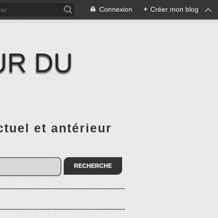
Connexion
+
Créer mon blog
UR DU
el et antérieur