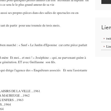
onet pour quelques petites années car elle reconnait la rupture en
s ce sera le le plus grand amour de sa vie
s aussi ses propres pièces dans des salles de spectacles ou en
avant de partir pour une tournée de trois mois.
Lie
twi
t bien marché : « Sauf « Le Jardin d'Eponine car cette pièce parlait
Lin
-mère Et moi... et moi ! » Joséphine -- qui, ne parvenant guère à
ne génération. ET avec Guillaume son fils.
ue qui dirige l'agence des « Enquêteurs associés Et sera l'assistante
AISIRS DE LA VILLE ...1961
A MAUBEUGE ...1962
 ENFERS ...1963
...1964
964