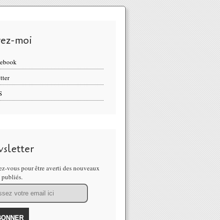
vez-moi
cebook
tter
S
sletter
z-vous pour être averti des nouveaux
s publiés.