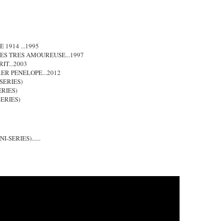
 1914 ...1995
ES TRES AMOUREUSE...1997
IT...2003
ER PENELOPE...2012
SERIES)
ERIES)
ERIES)
SERIES)......