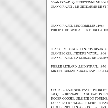
YVAN GOVAR...QUE PERSONNE NE SORTE
JEAN GIRAULT ...LE GENDARME DE ST T
JEAN GIRAULT...LES GORILLES...1964
PHILIPPE DE BROCA...LES TRIBULATION
JEAN CLAUDE ROY...LES COMBINARDS..
JEAN BECKER...TENDRE VOYOU...1966
JEAN GIRAULT...LA MAISON DE CAMPAG
PIERRE RICHARD...LE DISTRAIT...1970
MICHEL AUDIARD...BONS BAISERS A LU
GEORGES LAUTNER...PAS DE PROBLEME
JACQUES BESNARD...LA SITUATION EST
ROGER COGGIO...SILENCE ON TOURNE..
DOLORES GRASSIAN...LE DERNIER BAIS
CLAUDE ZIDI...LES SOUS DOUES...1979