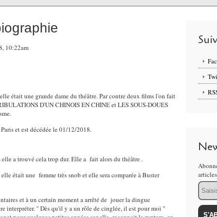
ographie
Sui
18, 10:22am
Fa
Twi
RS
 était une grande dame du théâtre. Par contre deux films l'on fait
LES TRIBULATIONS D'UN CHINOIS EN CHINE et LES SOUS-DOUES
isme.
ris et est décédée le 01/12/2018.
New
elle a trouvé cela trop dur. Elle a fait alors du théâtre .
Abonne
article
elle était une femme très snob et elle sera comparée à Buster
Email
mentaires et à un certain moment a arrêté de jouer la dingue
 interpréter. " Dès qu'il y a un rôle de cinglée, il est pour moi "