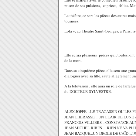
Elle se mariera avec le comédien Maurice R
raison de ses pulsions, caprices, folies. Mai
Le théâtre, ce sera les pièces des autres mai
tournées.
Lola », au Théâtre Saint-Georges, à Paris,, 
Elle écrira plusieurs pièces qui, toutes, on
de la mort.
Dans sa cinquième pièce, elle sera une grand
dialoguer avec sa fille, saute allègrement u
A la télévision , elle aura un rôle de farfel
du DOCTEUR SYLVESTRE.
ALEX JOFFE ...LE TRACASSIN OU LES PL
JEAN CHERASSE ...UN CLAIR DE LUNE 
FRANCOIS VILLIERS ...CONSTANCE AUX
JEAN MICHEL RIBES ...RIEN NE VA PLUS
JEAN BACQUE...UN DROLE DE CAÏD ...1