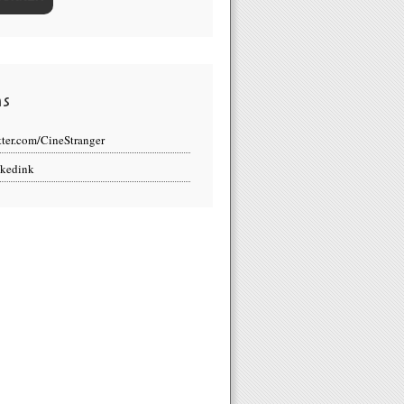
ns
tter.com/CineStranger
kedink