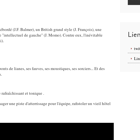
ordé (J.F. Balmer), un British grand style (J. François), une
Lie
 "intellectuel de gauche" (J. Momo). Contre eux, l'inévitable
i).
twi
Lin
onts de lianes, ses fauves, ses moustiques, ses sorciers... Et des
s.
rafraîchissant et tonique .
ger une piste d'atterrissage pour l'équipe, rafistoler un vieil hôtel