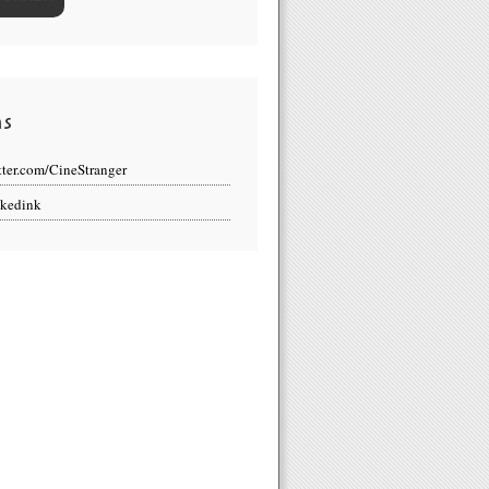
ns
tter.com/CineStranger
kedink