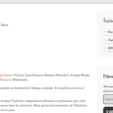
Sui
8:28am
Fa
Twi
RS
pe Noiret (
Victor), Jean-François Balmer (Planchet), Joseph Momo
New
 François
(Patterson).
Abonne
taller au fin fond de l'Afrique centrale. Il est pilote d'avion et
article
Email
sa femme Charlotte, emmerdeuse affairiste et parisienne qui vient
vacances dans les environs. Bien qu'encore amoureux de Charlotte,
ir le jour...