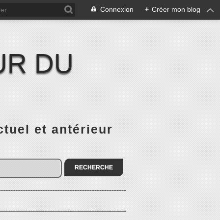
Connexion
+
Créer mon blog
UR DU
el et antérieur