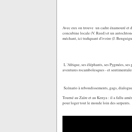
Avec eux on trouve un cadre énamouré et déb
concubine locale (V. Reed) et un autochtone
méchant, ici trafiquant d'ivoire (J. Benguigu
L 'Afrique, ses éléphants, ses Pygmées, ses p
aventures rocambolesques - et sentimentale
Scénario à rebondissements, gags, dialogue 
Tourné au Zaïre et au Kenya : il a fallu aména
pour loger tout le monde loin des serpents.