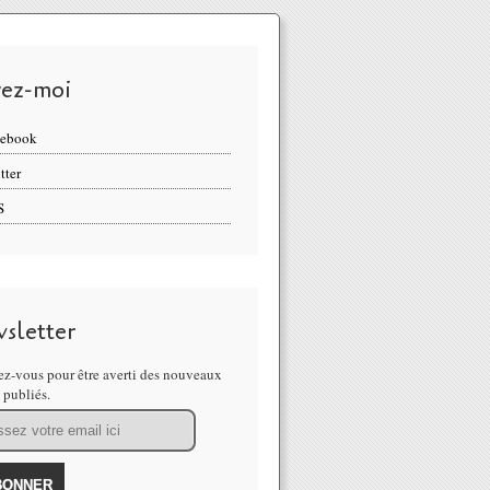
vez-moi
cebook
tter
S
sletter
z-vous pour être averti des nouveaux
s publiés.