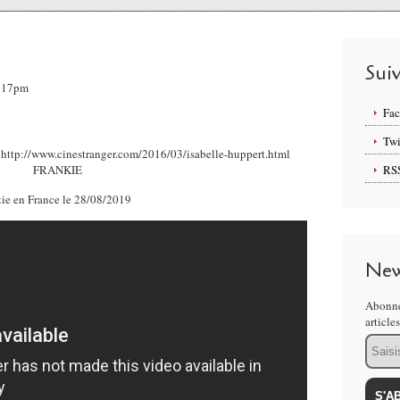
Sui
6:17pm
Fa
Twi
RS
FRANKIE
tie en France le 28/08/2019
New
Abonne
article
Email