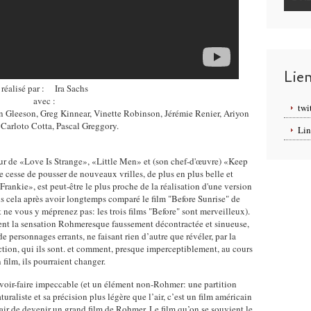
Lie
réalisé par : Ira Sachs
avec :
twi
n Gleeson, Greg Kinnear, Vinette Robinson, Jérémie Renier, Ariyon
 Carloto Cotta, Pascal Greggory.
Lin
ateur de «Love Is Strange», «Little Men» et (son chef-d'œuvre) «Keep
e cesse de pousser de nouveaux vrilles, de plus en plus belle et
rankie», est peut-être le plus proche de la réalisation d'une version
is cela après avoir longtemps comparé le film "Before Sunrise" de
t ne vous y méprenez pas: les trois films "Before" sont merveilleux).
ent la sensation Rohmeresque faussement décontractée et sinueuse,
e personnages errants, ne faisant rien d’autre que révéler, par la
ction, qui ils sont. et comment, presque imperceptiblement, au cours
 film, ils pourraient changer.
avoir-faire impeccable (et un élément non-Rohmer: une partition
raliste et sa précision plus légère que l’air, c’est un film américain
ir de devenir un grand film de Rohmer. Le film qu’on se souvient le