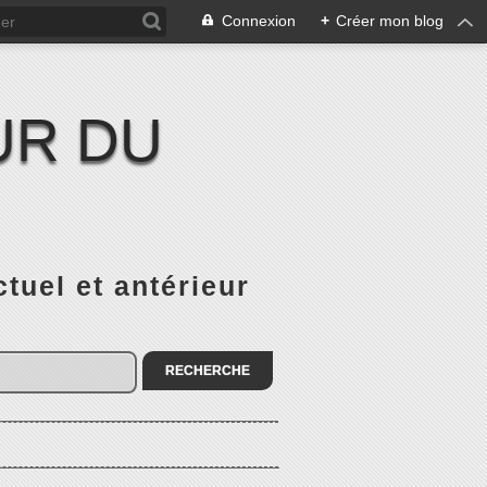
Connexion
+
Créer mon blog
UR DU
el et antérieur