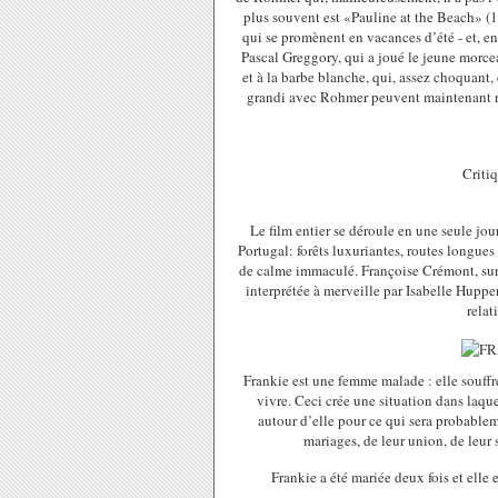
plus souvent est «Pauline at the Beach» (
qui se promènent en vacances d’été - et, en 
Pascal Greggory, qui a joué le jeune morce
et à la barbe blanche, qui, assez choquant,
grandi avec Rohmer peuvent maintenant reg
Critiq
Le film entier se déroule en une seule jo
Portugal: forêts luxuriantes, routes longue
de calme immaculé. Françoise Crémont, surn
interprétée à merveille par Isabelle Hupper
relat
Frankie est une femme malade : elle souff
vivre. Ceci crée une situation dans laqu
autour d’elle pour ce qui sera probableme
mariages, de leur union, de leur s
Frankie a été mariée deux fois et elle