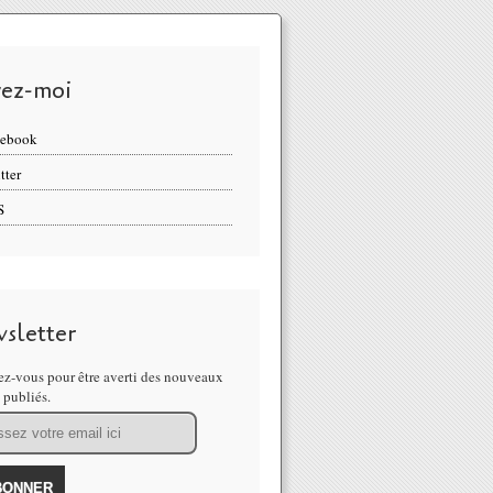
vez-moi
cebook
tter
S
sletter
z-vous pour être averti des nouveaux
s publiés.