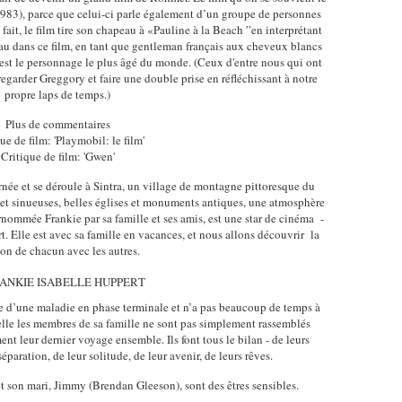
1983), parce que celui-ci parle également d’un groupe de personnes
fait, le film tire son chapeau à «Pauline à la Beach ”en interprétant
au dans ce film, en tant que gentleman français aux cheveux blancs
 est le personnage le plus âgé du monde. (Ceux d'entre nous qui ont
arder Greggory et faire une double prise en réfléchissant à notre
propre laps de temps.)
Plus de commentaires
ue de film: 'Playmobil: le film'
Critique de film: 'Gwen'
urnée et se déroule à Sintra, un village de montagne pittoresque du
s et sinueuses, belles églises et monuments antiques, une atmosphère
ommée Frankie par sa famille et ses amis, est une star de cinéma -
t. Elle est avec sa famille en vacances, et nous allons découvrir la
ion de chacun avec les autres.
re d’une maladie en phase terminale et n’a pas beaucoup de temps à
elle les membres de sa famille ne sont pas simplement rassemblés
nt leur dernier voyage ensemble. Ils font tous le bilan - de leurs
éparation, de leur solitude, de leur avenir, de leurs rêves.
 et son mari, Jimmy (Brendan Gleeson), sont des êtres sensibles.