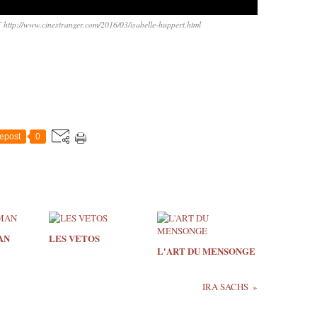
://www.cinestranger.com/2016/03/isabelle-huppert.html
epost
0
AN
LES VETOS
L'ART DU MENSONGE
IRA SACHS