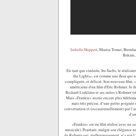
Isabelle Huppert
, Marisa Tomei, Brenda
Bakare,
En tant que cinéaste, Ira Sachs, le réalis
the Lights», est comme une fleur qui n
compliquée, et délicat. Son nouveau film, «F
américaine d'un film d'Eric Rohmer. Je d
Richard Linklater et ses suites à Rohmer (e
Mais «Frankie» recrée encore plus fidèlem
mais très précise, d’une petite poignée d
conversation et (occasionnellement) par l’a
d’un
«Frankie» est un film réalisé avec un s
musicale). Pourtant, malgré son élégance natu
de Rohmer qui, malheureusement, n’a pas l’a