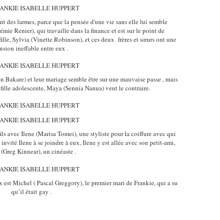
nt des larmes, parce que la pensée d'une vie sans elle lui semble
émie Renier), qui travaille dans la finance et est sur le point de
lle, Sylvia (Vinette Robinson), et ces deux frères et sœurs ont une
nsion ineffable entre eux .
on Bakare) et leur mariage semble être sur une mauvaise passe , mais
r fille adolescente, Maya (Sennia Nanua) veut le contraire.
fils avec Ilene (Marisa Tomei), une styliste pour la coiffure avec qui
nvité Ilene à se joindre à eux, Ilene y est allée avec son petit-ami,
(Greg Kinnear), un cinéaste .
x est Michel ( Pascal Greggory), le premier mari de Frankie, qui a su
qu’il était gay .