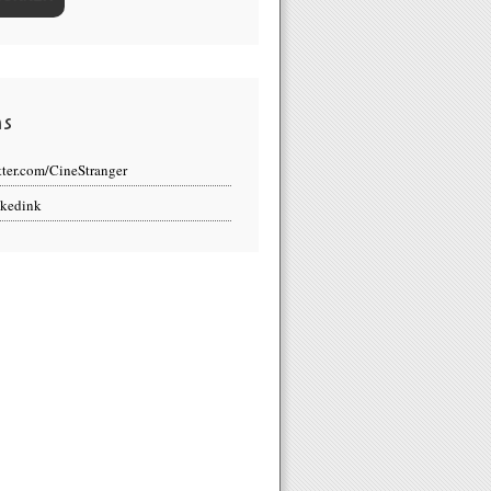
ns
tter.com/CineStranger
kedink