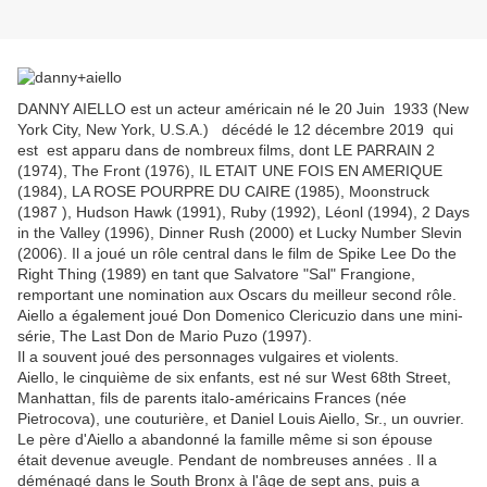
DANNY AIELLO est un acteur américain né le 20 Juin 1933 (New
York City, New York, U.S.A.) décédé le 12 décembre 2019 qui
est
est apparu dans de nombreux films, dont LE PARRAIN 2
(1974), The Front (1976), IL ETAIT UNE FOIS EN AMERIQUE
(1984),
LA ROSE POURPRE DU CAIRE
(1985), Moonstruck
(1987
), Hudson Hawk (1991), Ruby (1992), Léonl (1994), 2 Days
in the Valley (1996), Dinner Rush (2000) et Lucky Number Slevin
(2006).
Il a joué un rôle central dans le film de Spike Lee Do the
Right Thing (1989) en tant que Salvatore "Sal" Frangione,
remportant une nomination aux Oscars du meilleur second rôle.
Aiello a également joué Don Domenico Clericuzio dans une mini-
série, The Last Don de Mario Puzo (1997).
Il a souvent joué des personnages
vulgaires et violents.
Aiello, le cinquième de six enfants, est né sur West 68th Street,
Manhattan, fils de parents italo-américains Frances (née
Pietrocova), une couturière, et Daniel Louis Aiello, Sr., un ouvrier.
Le père d'Aiello a abandonné la famille même si son épouse
était devenue aveugle.
Pendant de nombreuses années
.
Il a
déménagé dans le South Bronx à l'âge de sept ans, puis a