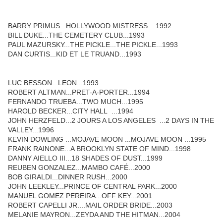
BARRY PRIMUS...HOLLYWOOD MISTRESS ...1992
BILL DUKE...THE CEMETERY CLUB...1993
PAUL MAZURSKY...THE PICKLE...THE PICKLE...1993
DAN CURTIS...KID ET LE TRUAND...1993
LUC BESSON...LEON...1993
ROBERT ALTMAN...PRET-A-PORTER...1994
FERNANDO TRUEBA...TWO MUCH...1995
HAROLD BECKER...CITY HALL ...1994
JOHN HERZFELD...2 JOURS A LOS ANGELES ...2 DAYS IN THE
VALLEY...1996
KEVIN DOWLING ...MOJAVE MOON ...MOJAVE MOON ...1995
FRANK RAINONE...A BROOKLYN STATE OF MIND...1998
DANNY AIELLO III...18 SHADES OF DUST...1999
REUBEN GONZALEZ...MAMBO CAFÉ...2000
BOB GIRALDI...DINNER RUSH...2000
JOHN LEEKLEY...PRINCE OF CENTRAL PARK...2000
MANUEL GOMEZ PEREIRA...OFF KEY...2001
ROBERT CAPELLI JR....MAIL ORDER BRIDE...2003
MELANIE MAYRON...ZEYDA AND THE HITMAN...2004