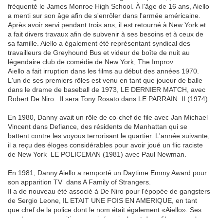
fréquenté le James Monroe High School.
À l'âge de 16 ans, Aiello
a menti sur son âge afin de s'enrôler dans l'armée américaine.
Après avoir servi pendant trois ans, il est retourné à New York et
a fait divers travaux afin de subvenir à ses besoins et à ceux de
sa famille.
Aiello a également été représentant syndical des
travailleurs de Greyhound Bus et videur de boîte de nuit au
légendaire club de comédie de New York, The Improv.
Aiello a fait irruption dans les films au début des années 1970.
L'un de ses premiers rôles est venu en tant que joueur de balle
dans le drame de baseball de 1973,
LE DERNIER MATCH
, avec
Robert De Niro.
Il sera
Tony Rosato dans LE PARRAIN II (1974)
.
En 1980, Danny avait un rôle de co-chef de file avec Jan Michael
Vincent dans Defiance, des résidents de Manhattan qui se
battent contre les voyous terrorisant le quartier.
L'année suivante,
il a reçu des éloges considérables pour avoir joué un flic raciste
de New York
LE POLICEMAN
(1981) avec Paul Newman.
En 1981, Danny Aiello a remporté un Daytime Emmy Award pour
son apparition TV dans A Family of Strangers.
Il a de nouveau été associé à De Niro pour l'épopée de gangsters
de Sergio Leone,
IL ETAIT UNE FOIS EN AMERIQUE
, en tant
que chef de la police dont le nom était également «Aiello». Ses