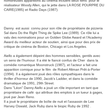
nombreuses apparitions au cinéma incluent deux films pour le
réalisateur Woody Allen, qui le jette dans
LA ROSE POURPRE DU
CAIRE
(1985) et Radio Days (1987).
Danny est aussi connu pour son rôle de propriétaire de pizzeria
Sal dans Do the Right Thing de Spike Lee (1989). Ce rôle lui a
valu des nominations pour un Golden Globe Award et l'Academy
Award du meilleur acteur de soutien, ainsi que pour des prix de
critique de cinéma de Boston, Chicago et Los Angeles.
Aiello a également dépeint des hommes sensibles, gentils avec
un sens de l'humour. Il a été le fiancé confus de Cher dans la
comédie romantique Moonstruck (1987), et l'acteur a fait une
apparition comique pour le film de Robert Altman Prêt-à-Porter
(1994). Il a également joué des rôles sympathiques dans le
thriller d'horreur de 1990, Jacob's Ladder, et dans la comédie
dramatique de 1991, 29th Street.
Dans "Léon" Danny Aiello a joué un rôle important en tant que
propriétaire de café qui attribue des emplois à un tueur à gages,
joué par Jean Reno.
Il a joué le propriétaire de boîte de nuit et l'assassin de Lee
Harvey Oswald, Jack Ruby dans le biopic Ruby de 1992 .