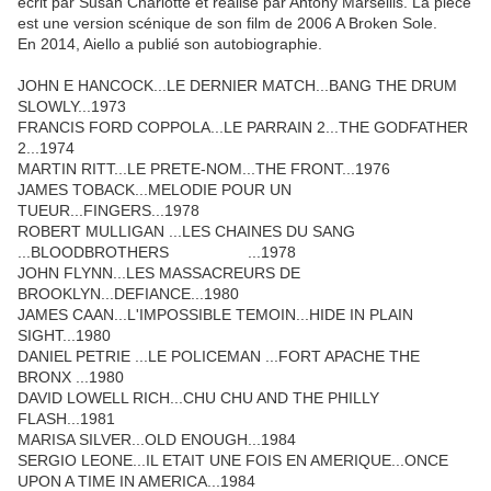
écrit par Susan Charlotte et réalisé par Antony Marsellis.
La pièce
est une version scénique de son film de 2006 A Broken Sole.
En 2014, Aiello a publié son autobiographie.
JOHN E HANCOCK...LE DERNIER MATCH...BANG THE DRUM
SLOWLY...1973
FRANCIS FORD COPPOLA...LE PARRAIN 2...THE GODFATHER
2...1974
MARTIN RITT...LE PRETE-NOM...THE FRONT...1976
JAMES TOBACK...MELODIE POUR UN
TUEUR...FINGERS...1978
ROBERT MULLIGAN ...LES CHAINES DU SANG
...BLOODBROTHERS ...1978
JOHN FLYNN...LES MASSACREURS DE
BROOKLYN...DEFIANCE...1980
JAMES CAAN...L'IMPOSSIBLE TEMOIN...HIDE IN PLAIN
SIGHT...1980
DANIEL PETRIE ...LE POLICEMAN ...FORT APACHE THE
BRONX ...1980
DAVID LOWELL RICH...CHU CHU AND THE PHILLY
FLASH...1981
MARISA SILVER...OLD ENOUGH...1984
SERGIO LEONE...IL ETAIT UNE FOIS EN AMERIQUE...ONCE
UPON A TIME IN AMERICA...1984