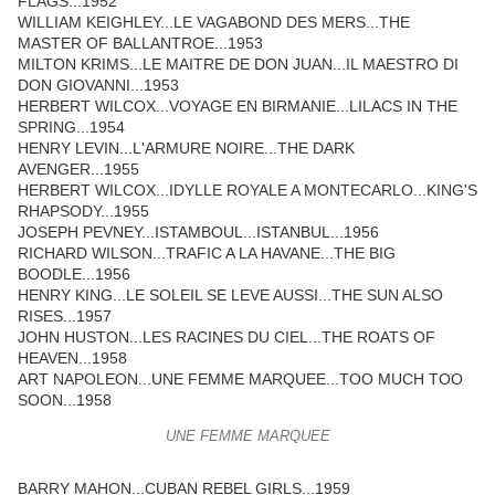
FLAGS...1952
WILLIAM KEIGHLEY...LE VAGABOND DES MERS...THE
MASTER OF BALLANTROE...1953
MILTON KRIMS...LE MAITRE DE DON JUAN...IL MAESTRO DI
DON GIOVANNI...1953
HERBERT WILCOX...VOYAGE EN BIRMANIE...LILACS IN THE
SPRING...1954
HENRY LEVIN...L'ARMURE NOIRE...THE DARK
AVENGER...1955
HERBERT WILCOX...IDYLLE ROYALE A MONTECARLO...KING'S
RHAPSODY...1955
JOSEPH PEVNEY...ISTAMBOUL...ISTANBUL...1956
RICHARD WILSON...TRAFIC A LA HAVANE...THE BIG
BOODLE...1956
HENRY KING...LE SOLEIL SE LEVE AUSSI...THE SUN ALSO
RISES...1957
JOHN HUSTON...LES RACINES DU CIEL...THE ROATS OF
HEAVEN...1958
ART NAPOLEON...UNE FEMME MARQUEE...TOO MUCH TOO
SOON...1958
UNE FEMME MARQUEE
BARRY MAHON...CUBAN REBEL GIRLS...1959