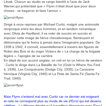
Litvak. Chacun au studio se range bientôt à l'avis de Jack
Warner,qui prétendait que « Flynn n'était doué que pour deux
choses : se bagarrer et faire l'amour ».
Dirigé à onze reprises par Michael Curtiz, malgré une animosité
réciproque entre les deux hommes, et en tandem romantique
avec Olivia de Havilland, il va voler de succès en succès et
imposer cette image de héros chevaleresque, flamboyant et
débonnaire qui le fixera à jamais dans l'imaginaire populaire. De
1938 à 1942, il connaît, essentiellement à travers les figures de
Robin des Bois et du major Vickers de « La charge de la brigade
légère », l'apogée de sa carrière
En dépit de son accent anglais, on voit en lui un héros de western
: Curtiz le dirige dans La Bataille de l'or (Gold Is Where You Find
it, 1938), Les Conquérants (Dodge City, 1939), La Caravane
héroïque (Virginia City, 1940) et La Piste de Santa Fé (Santa Fe
Trail, 1940).
Mais Flynn s'entend mal avec Curtiz car ce dernier est exigeant
et cela ne correspond plus au mode de vie d'Erro
l
qui est devenu
célèbre
. La Warner décide qu'il travaillera désormais avec Raoul