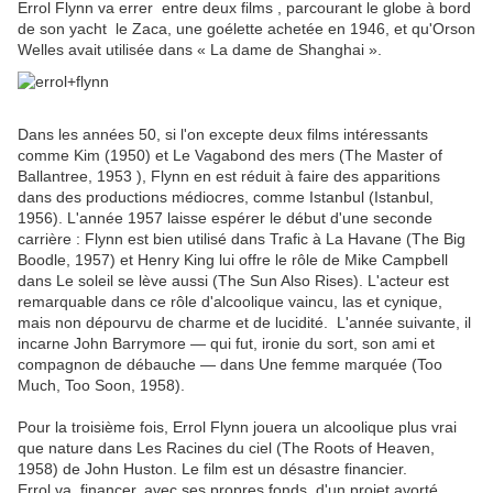
Errol Flynn va errer entre deux films , parcourant le globe à bord
de son yacht le Zaca, une goélette achetée en 1946, et qu'Orson
Welles avait utilisée dans « La dame de Shanghai ».
Dans les années 50, si l'on excepte deux films intéressants
comme Kim (1950) et Le Vagabond des mers (The Master of
Ballantree, 1953 ), Flynn en est réduit à faire des apparitions
dans des productions médiocres, comme Istanbul (Istanbul,
1956). L'année 1957 laisse espérer le début d'une seconde
carrière : Flynn est bien utilisé dans Trafic à La Havane (The Big
Boodle, 1957) et Henry King lui offre le rôle de Mike Campbell
dans Le soleil se lève aussi (The Sun Also Rises). L'acteur est
remarquable dans ce rôle d'alcoolique vaincu, las et cynique,
mais non dépourvu de charme et de lucidité. L'année suivante, il
incarne John Barrymore — qui fut, ironie du sort, son ami et
compagnon de débauche — dans Une femme marquée (Too
Much, Too Soon, 1958).
Pour la troisième fois, Errol Flynn jouera un alcoolique plus vrai
que nature dans Les Racines du ciel (The Roots of Heaven,
1958) de John Huston. Le film est un désastre financier.
Errol va financer, avec ses propres fonds, d'un projet avorté