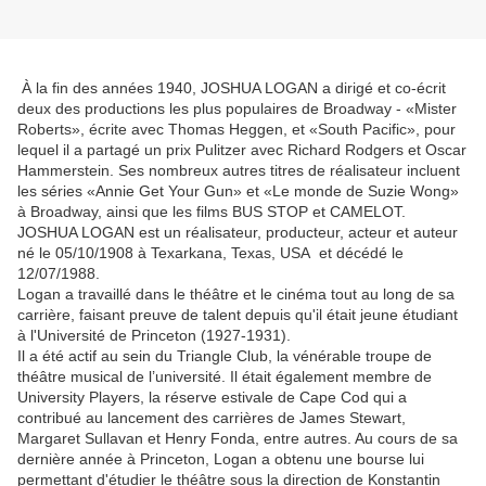
À la fin des années 1940,
JOSHUA LOGAN
a dirigé et co-écrit
deux des productions les plus populaires de Broadway - «Mister
Roberts», écrite avec Thomas Heggen, et «South Pacific», pour
lequel il a partagé un prix Pulitzer avec Richard Rodgers et Oscar
Hammerstein. Ses nombreux autres titres de réalisateur incluent
les séries «Annie Get Your Gun» et «Le monde de Suzie Wong»
à Broadway, ainsi que les films BUS STOP et CAMELOT.
JOSHUA LOGAN est un réalisateur,
producteur, acteur et auteur
né le 05/10/1908 à Texarkana, Texas, USA et décédé le
12/07/1988.
Logan a travaillé dans le théâtre et le cinéma tout au long de sa
carrière, faisant preuve de talent depuis qu'il était jeune étudiant
à l'Université de Princeton (1927-1931).
Il a été actif au sein du Triangle Club, la vénérable troupe de
théâtre musical de l’université. Il était également membre de
University Players, la réserve estivale de Cape Cod qui a
contribué au lancement des carrières de James Stewart,
Margaret Sullavan et Henry Fonda, entre autres. Au cours de sa
dernière année à Princeton, Logan a obtenu une bourse lui
permettant d'étudier le théâtre sous la direction de Konstantin