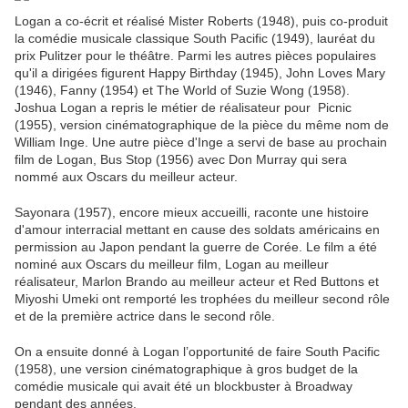
Logan a co-écrit et réalisé Mister Roberts (1948), puis co-produit
la comédie musicale classique South Pacific (1949), lauréat du
prix Pulitzer pour le théâtre.
Parmi les autres pièces populaires
qu'il a dirigées figurent Happy Birthday (1945), John Loves Mary
(1946), Fanny (1954) et The World of Suzie Wong (1958).
Joshua
Logan a repris le métier de réalisateur pour Picnic
(1955), version cinématographique de la pièce du même nom de
William Inge. Une autre pièce d'Inge a servi de base au prochain
film de Logan, Bus Stop (1956) avec Don Murray qui sera
nommé aux Oscars du meilleur acteur.
Sayonara (1957), encore mieux accueilli, raconte une histoire
d'amour interracial mettant en cause des soldats américains en
permission au Japon pendant la guerre de Corée. Le film a été
nominé aux Oscars du meilleur film, Logan au meilleur
réalisateur, Marlon Brando au meilleur acteur et Red Buttons et
Miyoshi Umeki ont remporté les trophées du meilleur second rôle
et de la première actrice dans le second rôle.
On a ensuite donné à Logan l’opportunité de faire South Pacific
(1958), une version cinématographique à gros budget de la
comédie musicale qui avait été un blockbuster à Broadway
pendant des années.