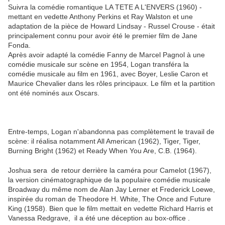
Suivra la comédie romantique
LA TETE A L'ENVERS
(1960) -
mettant en vedette Anthony Perkins et Ray Walston et une
adaptation de la pièce de Howard Lindsay - Russel Crouse - était
principalement connu pour avoir été le premier film de Jane
Fonda.
Après avoir adapté la comédie Fanny de Marcel Pagnol à une
comédie musicale sur scène en 1954, Logan transféra la
comédie musicale au film en 1961, avec Boyer, Leslie Caron et
Maurice Chevalier dans les rôles principaux. Le film et la partition
ont été nominés aux Oscars.
Entre-temps, Logan n'abandonna pas complètement le travail de
scène: il réalisa notamment All American (1962), Tiger, Tiger,
Burning Bright (1962) et Ready When You Are, C.B. (1964).
Joshua sera de retour derrière la caméra pour Camelot (1967),
la version cinématographique de la populaire comédie musicale
Broadway du même nom de Alan Jay Lerner et Frederick Loewe,
inspirée du roman de Theodore H. White, The Once and Future
King (1958). Bien que le film mettait en vedette Richard Harris et
Vanessa Redgrave, il a été une déception au box-office .