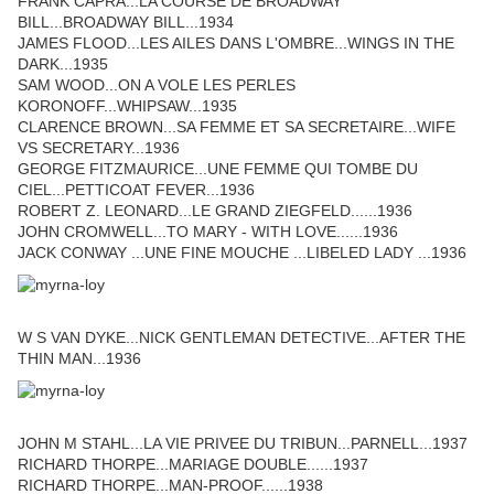
FRANK CAPRA...LA COURSE DE BROADWAY
BILL...BROADWAY BILL...1934
JAMES FLOOD...LES AILES DANS L'OMBRE...WINGS IN THE
DARK...1935
SAM WOOD...ON A VOLE LES PERLES
KORONOFF...WHIPSAW...1935
CLARENCE BROWN...SA FEMME ET SA SECRETAIRE...WIFE
VS SECRETARY...1936
GEORGE FITZMAURICE...UNE FEMME QUI TOMBE DU
CIEL...PETTICOAT FEVER...1936
ROBERT Z. LEONARD...LE GRAND ZIEGFELD......1936
JOHN CROMWELL...TO MARY - WITH LOVE......1936
JACK CONWAY ...UNE FINE MOUCHE ...LIBELED LADY ...1936
W S VAN DYKE...NICK GENTLEMAN DETECTIVE...AFTER THE
THIN MAN...1936
JOHN M STAHL...LA VIE PRIVEE DU TRIBUN...PARNELL...1937
RICHARD THORPE...MARIAGE DOUBLE......1937
RICHARD THORPE...MAN-PROOF......1938