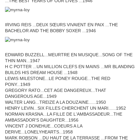
...THE BEST YEARS OF OUR LIVES ...1946
IRVING REIS ...DEUX SŒURS VIVAIENT EN PAIX ...THE
BACHELOR AND THE BOBBY SOXER ...1946
EDWARD BUZZELL...MEURTRE EN MUSIQUE...SONG OF THE
THIN MAN...1947
H C POTTER ...UN MILLION CLEFS EN MAINS ...MR BLANDING
BUILDS HIS DREAM HOUSE ...1948
LEWIS MILESTONE...LE PONEY ROUGE...THE RED
PONY...1949
GREGORY RATO...CET AGE DANGEREUX...THAT
DANGEROUS AGE...1949
WALTER LANG...TREIZE A LA DOUZAINE......1950
HENRY LEVIN...SIX FILLES CHERCHENT UN MARI......1952
NORMAN KRASNA...LA FILLE DE L'AMBASSADEUR...THE
AMBASSADOR'S DAUGHTER...1956
VINCENT J DONEHUE...COEURS A LA
DERIVE...LONELYHEARTS...1958
MARK ROBSON ...DU HAUT DE LA TERRASSE ...FROM THE