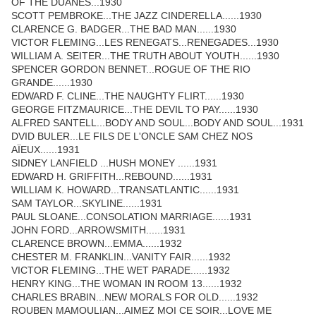
OF THE DUANES...1930
SCOTT PEMBROKE...THE JAZZ CINDERELLA......1930
CLARENCE G. BADGER...THE BAD MAN......1930
VICTOR FLEMING...LES RENEGATS...RENEGADES...1930
WILLIAM A. SEITER...THE TRUTH ABOUT YOUTH......1930
SPENCER GORDON BENNET...ROGUE OF THE RIO
GRANDE......1930
EDWARD F. CLINE...THE NAUGHTY FLIRT......1930
GEORGE FITZMAURICE...THE DEVIL TO PAY......1930
ALFRED SANTELL...BODY AND SOUL...BODY AND SOUL...1931
DVID BULER...LE FILS DE L'ONCLE SAM CHEZ NOS
AÏEUX......1931
SIDNEY LANFIELD ...HUSH MONEY ......1931
EDWARD H. GRIFFITH...REBOUND......1931
WILLIAM K. HOWARD...TRANSATLANTIC......1931
SAM TAYLOR...SKYLINE......1931
PAUL SLOANE...CONSOLATION MARRIAGE......1931
JOHN FORD...ARROWSMITH......1931
CLARENCE BROWN...EMMA......1932
CHESTER M. FRANKLIN...VANITY FAIR......1932
VICTOR FLEMING...THE WET PARADE......1932
HENRY KING...THE WOMAN IN ROOM 13......1932
CHARLES BRABIN...NEW MORALS FOR OLD......1932
ROUBEN MAMOULIAN...AIMEZ MOI CE SOIR...LOVE ME