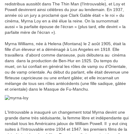
redistribua aussitôt dans The Thin Man (l'Introuvable), et Loy et
Powell devinrent ainsi célèbres du jour au lendemain. En 1937,
année où un jury a proclamé que Clark Gable était « le roi » du
cinéma, Myrna Loy en a été élue la reine. On la surnommait
aussi « la parfaite épouse de l'écran » (plus tard, elle devint « la
parfaite mère de l'écran »).
Myrna Williams, née à Helena (Montana) le 2 août 1905, était la
fille d'un éleveur et a déménagé à Los Angeles en 1918. Elle
travaillera d'abord comme danseuse, puis débutera au cinéma
dans dans la production de Ben-Hur en 1925. Du temps du
muet, on lui confiait en général les rôles de vamp ou d'Orientale,
ou de vamp orientale. Au début du parlant, elle était devenue une
flirteuse capricieuse ou une enfant gâtée; et elle incarnait un
mélange de tous ses rôles antécédents (une fille sadique, gâtée
et orientale) dans le Masque de Fu-Manchu.
L'Introuvable a inauguré un changement total Myrna devint une
grande dame très séduisante, la femme libre et indépendante qui
rendait tous les Américains jaloux de William Powell. Il y eut cinq
suites à l'Introuvable entre 1934 et 1947. les premiers films de la