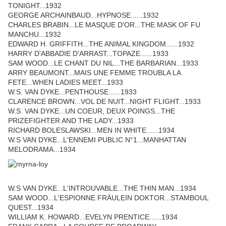
TONIGHT...1932
GEORGE ARCHAINBAUD...HYPNOSE......1932
CHARLES BRABIN...LE MASQUE D'OR...THE MASK OF FU
MANCHU...1932
EDWARD H. GRIFFITH...THE ANIMAL KINGDOM......1932
HARRY D'ABBADIE D'ARRAST...TOPAZE......1933
SAM WOOD...LE CHANT DU NIL...THE BARBARIAN...1933
ARRY BEAUMONT...MAIS UNE FEMME TROUBLA LA
FETE...WHEN LADIES MEET...1933
W.S. VAN DYKE...PENTHOUSE......1933
CLARENCE BROWN...VOL DE NUIT...NIGHT FLIGHT...1933
W.S. VAN DYKE...UN COEUR, DEUX POINGS...THE
PRIZEFIGHTER AND THE LADY...1933
RICHARD BOLESLAWSKI...MEN IN WHITE......1934
W.S VAN DYKE...L'ENNEMI PUBLIC N°1...MANHATTAN
MELODRAMA...1934
W.S VAN DYKE...L'INTROUVABLE...THE THIN MAN...1934
SAM WOOD...L'ESPIONNE FRÄULEIN DOKTOR...STAMBOUL
QUEST...1934
WILLIAM K. HOWARD...EVELYN PRENTICE......1934