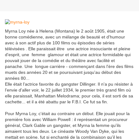
Myrna Loy née à Helena (Montana) le 2 août 1905, était une
bonne comédienne, avec un mélange de beauté et d'humour
avec à son actif plus de 100 films ou épisodes de séries
télévisées . Elle paraissait être
une actrice insouciante et pleine
d'esprit, une femme glamour et était une actrice formidable qui
pouvait jouer de la comédie et du théâtre avec facilité et
panache. Une
longue carrière - commençant dans l'ère des films
muets des années 20 et se poursuivant jusqu'au début des
années 80...
Elle était l'actrice favorite du gangster Dillinger. Il n'a pu résister à
l'envie d'aller voir, le 22 juillet 1934, le premier très grand film où
elle paraissait, Manhattan Melodrama; pour cela, il est sorti de sa
cachette... et il a été abattu par le F.B.I. Ce fut sa fin.
Pour Myrna Loy, c'était au contraire un début. Elle jouait pour la
première fois avec William Powell : il représentait un procureur
général, Clark Gable un gangster, et Myrna la femme qu'ils
aimaient tous les deux. Le cinéaste Woody Van Dyke, qui les
mettait en scène, fut si enchanté de la combinaison qu'il les