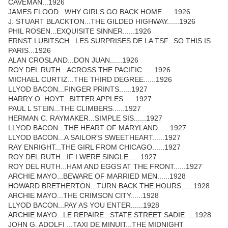
CAVEMAN...1926
JAMES FLOOD...WHY GIRLS GO BACK HOME......1926
J. STUART BLACKTON...THE GILDED HIGHWAY......1926
PHIL ROSEN...EXQUISITE SINNER......1926
ERNST LUBITSCH...LES SURPRISES DE LA TSF...SO THIS IS
PARIS...1926
ALAN CROSLAND...DON JUAN......1926
ROY DEL RUTH...ACROSS THE PACIFIC......1926
MICHAEL CURTIZ...THE THIRD DEGREE......1926
LLYOD BACON...FINGER PRINTS......1927
HARRY O. HOYT...BITTER APPLES......1927
PAUL L STEIN...THE CLIMBERS......1927
HERMAN C. RAYMAKER...SIMPLE SIS......1927
LLYOD BACON...THE HEART OF MARYLAND......1927
LLYOD BACON...A SAILOR'S SWEETHEART......1927
RAY ENRIGHT...THE GIRL FROM CHICAGO......1927
ROY DEL RUTH...IF I WERE SINGLE......1927
ROY DEL RUTH...HAM AND EGGS AT THE FRONT......1927
ARCHIE MAYO...BEWARE OF MARRIED MEN......1928
HOWARD BRETHERTON...TURN BACK THE HOURS......1928
ARCHIE MAYO...THE CRIMSON CITY......1928
LLYOD BACON...PAY AS YOU ENTER......1928
ARCHIE MAYO...LE REPAIRE...STATE STREET SADIE ...1928
JOHN G. ADOLFI ...TAXI DE MINUIT...THE MIDNIGHT