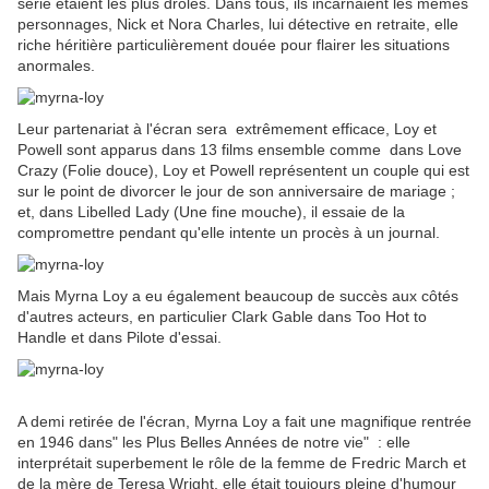
série étaient les plus drôles. Dans tous, ils incarnaient les mêmes
personnages, Nick et Nora Charles, lui détective en retraite, elle
riche héritière particulièrement douée pour flairer les situations
anormales.
Leur partenariat à l'écran sera extrêmement efficace, Loy et
Powell sont apparus dans 13 films ensemble comme dans Love
Crazy (Folie douce), Loy et Powell représentent un couple qui est
sur le point de divorcer le jour de son anniversaire de mariage ;
et, dans Libelled Lady (Une fine mouche), il essaie de la
compromettre pendant qu'elle intente un procès à un journal.
Mais Myrna Loy a eu également beaucoup de succès aux côtés
d'autres acteurs, en particulier Clark Gable dans Too Hot to
Handle et dans Pilote d'essai.
A demi retirée de l'écran, Myrna Loy a fait une magnifique rentrée
en 1946 dans" les Plus Belles Années de notre vie" : elle
interprétait superbement le rôle de la femme de Fredric March et
de la mère de Teresa Wright, elle était toujours pleine d'humour