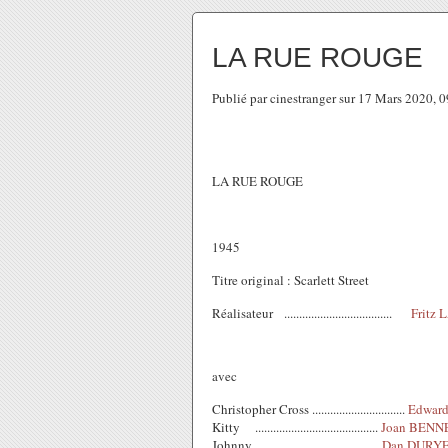
LA RUE ROUGE
Publié par cinestranger sur 17 Mars 2020, 
LA RUE ROUGE
1945
Titre original : Scarlett Street
Réalisateur ....................................
Fritz
avec
Christopher Cross ...............................
Edwar
Kitty .........................................
Joan BENN
Johnny ........................................
Dan DURY