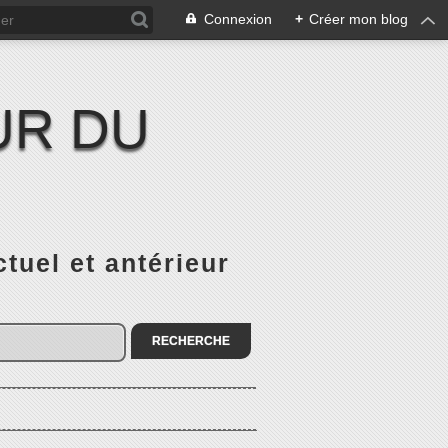
Connexion
+
Créer mon blog
UR DU
el et antérieur