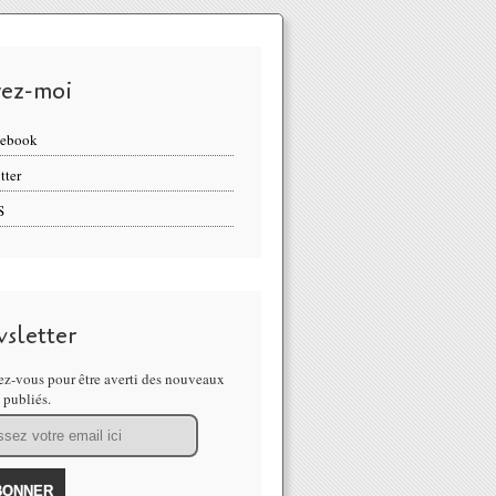
vez-moi
cebook
tter
S
sletter
z-vous pour être averti des nouveaux
s publiés.