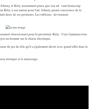
de Johnny et Kitty notamment parce que son art vaut beaucoup
ur Kitty à son amour pour l'art. Johnny prend conscience de la
dant deux de ses peintures. Les tableaux deviennent
ouement obsessionnel pour la prostituée
Kitty
. Cela l'amènera loin
yer un homme sur la chaise électrique.
e de jeu de rôle qu'il a également décrit avec grand effet dans le
ssion érotique et le mensonge.