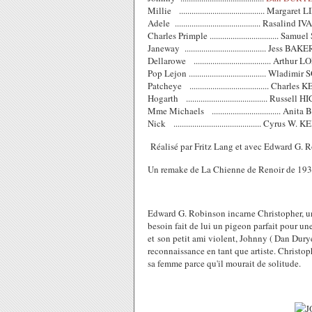
Millie ......................................... Margar
Adele ......................................... Rasalind I
Charles Primple ................................. Sam
Janeway ....................................... Jess BAKE
Dellarowe ..................................... Arthur 
Pop Lejon ..................................... Wlad
Patcheye ...................................... Charl
Hogarth ....................................... Russell 
Mme Michaels ................................. An
Nick .......................................... Cyrus 
Réalisé par Fritz Lang et avec Edward G. Rob
Un remake de La Chienne de Renoir de 193
Edward G. Robinson incarne Christopher, 
besoin fait de lui un pigeon parfait pour un
et
son petit ami violent, Johnny (
Dan Duryea
reconnaissance en tant que artiste. Christop
sa femme parce qu'il mourait de solitude.