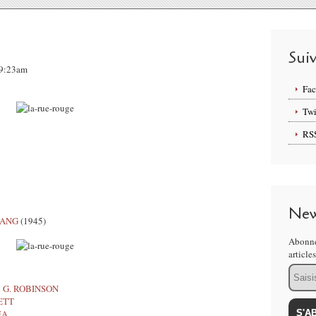
Sui
09:23am
Fa
Twi
RS
New
 LANG
(1945)
Abonne
article
Email
d G. ROBINSON
ETT
EA