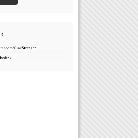
ns
tter.com/CineStranger
kedink