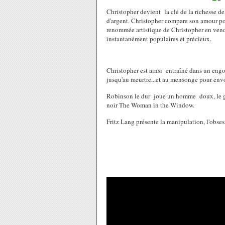
Christopher devient la clé de la richesse 
d'argent. Christopher compare son amour po
renommée artistique de Christopher en ven
instantanément populaires et précieux.
Christopher
est ainsi
entraîné dans un eng
jusqu'au meurtre...et au mensonge
pour envo
Robinson le dur joue un homme doux, le genr
noir The Woman in the Window.
Fritz Lang présente la manipulation, l'obse