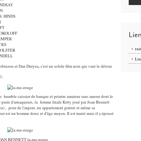
et LINDSAY
VAN
uel S. HINDS
R
LOFT
Lie
imir SOKOLOFF
es KEMPER
HICKS
twi
ita BOLSTER
W. KENDELL
Lin
inson et Dan Duryea, c'est un solide film noir, qui vaut le détour.
1.
un
humble caissier de banque et peintre amateur
sans amour dont le
e paire d'arnaqueurs,
la femme fatale Kitty
joué par Joan Bennett
) , pour de l'argent, un appartement gratuit et même sa
her est
un homme doux et d'âge moyen. Il est marié mais
il a épousé