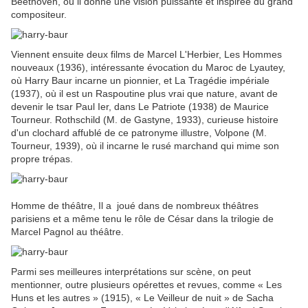
Beethoven, où il donne une vision puissante et inspirée du grand
compositeur.
Viennent ensuite deux films de Marcel L'Herbier, Les Hommes
nouveaux (1936), intéressante évocation du Maroc de Lyautey,
où Harry Baur incarne un pionnier, et La Tragédie impériale
(1937), où il est un Raspoutine plus vrai que nature, avant de
devenir le tsar Paul Ier, dans Le Patriote (1938) de Maurice
Tourneur. Rothschild (M. de Gastyne, 1933), curieuse histoire
d'un clochard affublé de ce patronyme illustre, Volpone (M.
Tourneur, 1939), où il incarne le rusé marchand qui mime son
propre trépas.
Homme de théâtre, Il a joué dans de nombreux théâtres
parisiens et a même tenu le rôle de César dans la trilogie de
Marcel Pagnol au théâtre.
Parmi ses meilleures interprétations sur scène, on peut
mentionner, outre plusieurs opérettes et revues, comme « Les
Huns et les autres » (1915), « Le Veilleur de nuit » de Sacha