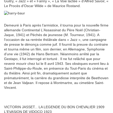
Guitry, « Jazz » et « Fanny », « La Voie lactée » d'Alfred Savoir, «
Le Procès d'Oscar Wilde » de Maurice Rostand.
Demeuré à Paris après l'armistice, il tourna pour la nouvelle firme
allemande Continental L'Assassinat du Père Noël (Christian-
Jaque, 1941) et Péchés de jeunesse (M. Tourneur, 1941). A
l'occasion de sa rentrée théâtrale dans « Jazz », une campagne
de presse le dénonça comme juif. Il fournit la preuve du contraire
et tourna même un film, son dernier, en Allemagne, Symphonie
d'une vie (1942) de Hans Bertram. Néanmoins arrêté par la
Gestapo, il fut interrogé et torturé . Il ne fut relâché que pour
revenir mourir chez lui le 8 avril 1943. Ses obsèques eurent lieu à
Saint-Philippe-du-Roule, en présence du Tout-Paris du cinéma et
du théâtre. Ainsi prit fin, dramatiquement autant que
prématurément, la carrière du grandiose interprète de Beethoven
et de Jean Valjean. Il repose à Montmartre, au cimetière Saint-
Vincent.
VICTORIN JASSET... LA LEGENDE DU BON CHEVALIER 1909
L'EVASION DE VIDOCQ 1923