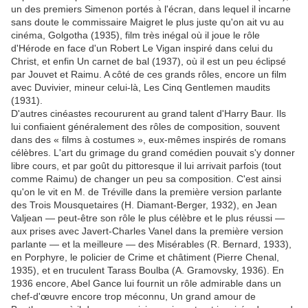
un des premiers Simenon portés à l'écran, dans lequel il incarne
sans doute le commissaire Maigret le plus juste qu'on ait vu au
cinéma, Golgotha (1935), film très inégal où il joue le rôle
d'Hérode en face d'un Robert Le Vigan inspiré dans celui du
Christ, et enfin Un carnet de bal (1937), où il est un peu éclipsé
par Jouvet et Raimu. A côté de ces grands rôles, encore un film
avec Duvivier, mineur celui-là, Les Cinq Gentlemen maudits
(1931).
D'autres cinéastes recoururent au grand talent d'Harry Baur. Ils
lui confiaient généralement des rôles de composition, souvent
dans des « films à costumes », eux-mêmes inspirés de romans
célèbres. L'art du grimage du grand comédien pouvait s'y donner
libre cours, et par goût du pittoresque il lui arrivait parfois (tout
comme Raimu) de changer un peu sa composition. C'est ainsi
qu'on le vit en M. de Tréville dans la première version parlante
des Trois Mousquetaires (H. Diamant-Berger, 1932), en Jean
Valjean — peut-être son rôle le plus célèbre et le plus réussi —
aux prises avec Javert-Charles Vanel dans la première version
parlante — et la meilleure — des Misérables (R. Bernard, 1933),
en Porphyre, le policier de Crime et châtiment (Pierre Chenal,
1935), et en truculent Tarass Boulba (A. Gramovsky, 1936). En
1936 encore, Abel Gance lui fournit un rôle admirable dans un
chef-d'œuvre encore trop méconnu, Un grand amour de