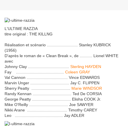
L'ULTIME RAZZIA
titre original : THE KILLNG
Réalisation et scénario ........................... Stanley KUBRICK
(1956)
D'après le roman de « Clean Break », de ........... Lionel WHITE
avec
Johnny Clay ....................................
Sterling HAYDEN
Fay ..........................................
Coleen GRAY
Val Cannon .................................... Vince EDWARDS
Marvin Unger .................................. Jay C. FLIPPEN
Sherry Peatty ..................................
Marie WINDSOR
Randy Kennan .................................. Ted De CORSIA
George Peatty .................................. Elisha COOK Jr.
Mike O'Reilly .................................. Joe SAWYER
Nikki Arane ................................... Timothy CAREY
Leo .......................................... Jay ADLER