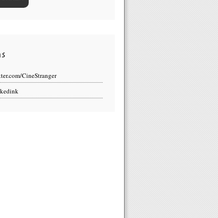
ns
tter.com/CineStranger
kedink