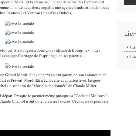
appelle "Marx" et la crèmerie "Lacan" de la rue des Pyrénées est
 homme a monté avec deux copains une agence d'animation de noces
obin Renucci ) et Vantrou (Jean-Yves Dubois).
Lie
twi
ioloncelliste hongroise,Genichka (Elisabeth Bourgine) .... Les
ls changer l'héritage de l'esprit reçu de ses parents ....
Lin
 que Gérard Mordillât avait écrit en s'inspirant de son enfance et de
ti et Prévert. Mordillât à écrit cette adaptation avec Jacques
chel) le scénario de "Mortelle randonnée" de Claude Miller.
ond départ. Presque le premier même puisque ni "Cocktail Molotov"
Claude Chabrol n'ont obtenu un réel succès. Ceci aussi sa première