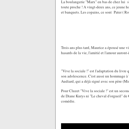
La boulangerie "Marx" en bas de chez lui s'
toute proche ! A vingt-deux ans, ce jeune
et banquets. Les copains, ce sont Pater ( R
Trois ans plus tard, Maurice a épousé une v
hasards de la vie, l'amitié et l'amour auront-i
"Vive la sociale !" est l'adaptation du livre
son adolescence. C'est aussi un hommage à Ta
Audiard, qui a déjà signé avec son père (Mi
Pour Cluzet "Vive la sociale !" est un sec
de Diane Kurys ni "Le cheval d'orgueil" de 
comédie.