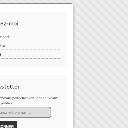
vez-moi
cebook
tter
S
sletter
z-vous pour être averti des nouveaux
s publiés.