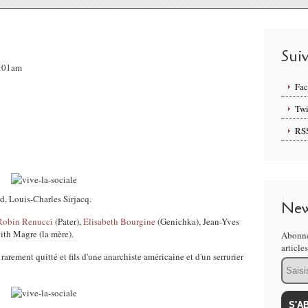
E
Sui
8:01am
Fa
Twi
RS
d, Louis-Charles Sirjacq.
New
Robin Renucci
(Pater),
Elisabeth Bourgine
(Genichka), Jean-Yves
ith Magre (la mère).
Abonne
article
arement quitté et fils d'une anarchiste américaine et d'un serrurier
Email