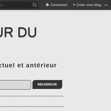
Connexion
+
Créer mon blog
UR DU
el et antérieur