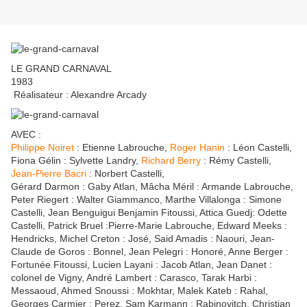
LE GRAND CARNAVAL
1983
Réalisateur : Alexandre Arcady
AVEC :
Philippe Noiret
: Etienne Labrouche,
Roger Hanin
: Léon Castelli,
Fiona Gélin : Sylvette Landry,
Richard Berry
: Rémy Castelli,
Jean-Pierre Bacri
: Norbert Castelli,
Gérard Darmon : Gaby Atlan, Mâcha Méril : Armande Labrouche,
Peter Riegert : Walter Giammanco, Marthe Villalonga : Simone
Castelli, Jean Benguigui Benjamin Fitoussi, Attica Guedj: Odette
Castelli, Patrick Bruel :Pierre-Marie Labrouche, Edward Meeks :
Hendricks, Michel Creton : José, Said Amadis : Naouri, Jean-
Claude de Goros : Bonnel, Jean Pelegri : Honoré, Anne Berger :
Fortunée Fitoussi, Lucien Layani : Jacob Atlan, Jean Danet :
colonel de Vigny, André Lambert : Carasco, Tarak Harbi :
Messaoud, Ahmed Snoussi : Mokhtar, Malek Kateb : Rahal,
Georges Carmier : Perez, Sam Karmann : Rabinovitch, Christian