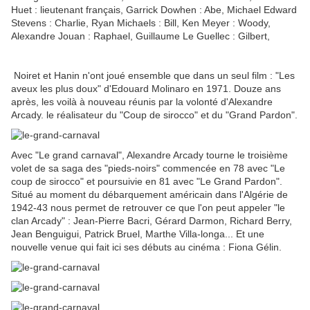
Huet : lieutenant français, Garrick Dowhen : Abe, Michael Edward
Stevens : Charlie, Ryan Michaels : Bill, Ken Meyer : Woody,
Alexandre Jouan : Raphael, Guillaume Le Guellec : Gilbert,
Noiret et Hanin n'ont joué ensemble que dans un seul film : "Les
aveux les plus doux" d'Edouard Molinaro en 1971. Douze ans
après, les voilà à nouveau réunis par la volonté d'Alexandre
Arcady. le réalisateur du "Coup de sirocco" et du "Grand Pardon".
Avec "Le grand carnaval", Alexandre Arcady tourne le troisième
volet de sa saga des "pieds-noirs" commencée en 78 avec "Le
coup de sirocco" et poursuivie en 81 avec "Le Grand Pardon".
Situé au moment du débarquement américain dans l'Algérie de
1942-43 nous permet de retrouver ce que l'on peut appeler "le
clan Arcady" : Jean-Pierre Bacri, Gérard Darmon, Richard Berry,
Jean Benguigui, Patrick Bruel, Marthe Villa-longa... Et une
nouvelle venue qui fait ici ses débuts au cinéma : Fiona Gélin.