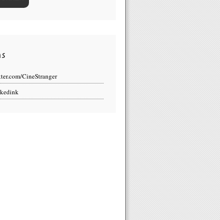
ns
tter.com/CineStranger
kedink