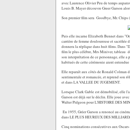
avec Laurence Olivier Peu de temps auparava
Louis B. Mayer découvre Greer Garson alors 
Son premier film sera Goodbye, Mr. Chips 
Puis elle incarne Elizabeth Bennet dans "O
carrière de femme douloureuse et sacrifié
donnera la réplique dans huit films. Dans "D
film le plus célèbre, Mrs Miniver, tableau 
son interprétation de ce personnage, elle a 
habitués de cette cérémonie aient entendue 
Elle reparaît aux côtés de Ronald Colm
sentimentale et romancée, et reprend son r
et dans LA VALLEE DU JUGEMENT.
Lorsque Clark Gable est démobilisé, elle l
Garson est déjà sur le déclin. Elle joue 
Walter Pidgeon pour L'HISTOIRE DES MINI
En 1955, Gréer Garson a renoncé au cinéma, 
dans LE PLUS HEUREUX DES MILLIARDAI
Cinq nominations consécutives aux Oscars d