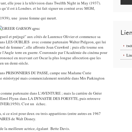
nt, elle joue à la télévision dans Twelfth Night in May (1937).
qu’il est à Londres. et lui fait signer un contrat avec MGM,
(1939), une jeune femme qui meurt.
Lie
rgueil et préjugé" aux côtés de Laurence Olivier et commence sa
e dans LES OUBLIES avec comme partenaire Walter Pidgeon, qui lui
twi
uel de femmes", elle affronte Joan Crawford ; puis elle tourne son
de l'Angle terre en guerre. Couronnée par l'Académie du cinéma pour
Lin
prononcé en recevant cet Oscar la plus longue allocution que les
en un demi-siècle.
an dans PRISONNIERS DU PASSE, campe une Madame Curie
ôle stéréotypé mais commercialement rentable dans Mrs Parkington
'a comme partenaire dans L'AVENTURE ; mais la carrière de Gréer
avec Errol Flynn dans LA DYNASTIE DES FORSYTE, puis retrouve
VER(1950). C'est un échec.
si ce n'est pour deux ou trois apparitions (entre autres en 1967
RES de Walt Disney.
e la meilleure actrice, égalant Bette Davis.