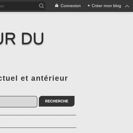
Connexion
+
Créer mon blog
UR DU
el et antérieur