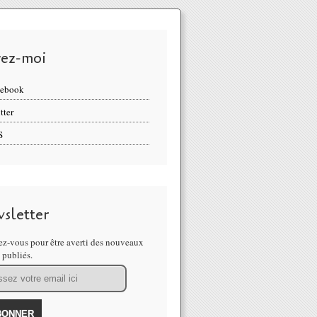
vez-moi
cebook
tter
S
sletter
z-vous pour être averti des nouveaux
s publiés.