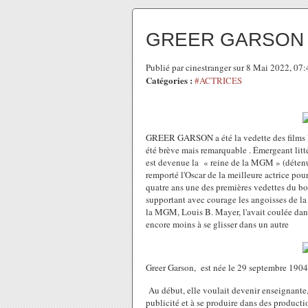
GREER GARSON
Publié par cinestranger sur 8 Mai 2022, 07
Catégories :
#ACTRICES
GREER GARSON a été la vedette des films le
été brève mais remarquable . Émergeant litt
est devenue la « reine de la MGM » (détenue
remporté l'Oscar de la meilleure actrice po
quatre ans une des premières vedettes du b
supportant avec courage les angoisses de la 
la MGM, Louis B. Mayer, l'avait coulée dans
encore moins à se glisser dans un autre
Greer Garson, est née le 29 septembre 1904 
Au début, elle voulait devenir enseignante
publicité et à se produire dans des product