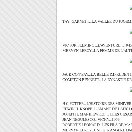
TAY GARNETT...LA VALLEE DU JUGEME
VICTOR FLEMING ...L'AVENTURE ...194
MERVYN LEROY...LA FEMME DE L'AUTRE
JACK CONWAY...LA BELLE IMPRUDENTE.
COMPTON BENNETT...LA DYNASTIE DE
H C POTTER...L'HISTOIRE DES MINIVER
EDWIN H. KNOPF...L'AMANT DE LADY L
JOSEPH L MANKIEWICZ ...JULES CESAR .
JEAN NEGULESCO...VICKY...1953
ROBERT Z LEONARD...LES FILS DE MA
MERVYN LEROY...UNE ETRANGERE DANS