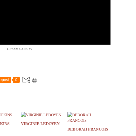
GREER GARSON
epost
0
KINS
VIRGINIE LEDOYEN
DEBORAH FRANCOIS