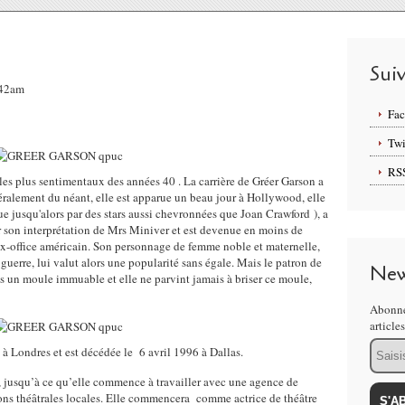
Sui
:42am
Fa
Twi
RS
s plus sentimentaux des années 40 . La carrière de Gréer Garson a
éralement du néant, elle est apparue un beau jour à Hollywood, elle
 jusqu'alors par des stars aussi chevronnées que Joan Crawford ), a
ur son interprétation de Mrs Miniver et est devenue en moins de
ox-office américain. Son personnage de femme noble et maternelle,
guerre, lui valut alors une popularité sans égale. Mais le patron de
New
 un moule immuable et elle ne parvint jamais à briser ce moule,
Abonne
article
Email
à Londres et est décédée le 6 avril 1996 à Dallas.
, jusqu’à ce qu’elle commence à travailler avec une agence de
ions théâtrales locales. Elle commencera comme actrice de théâtre