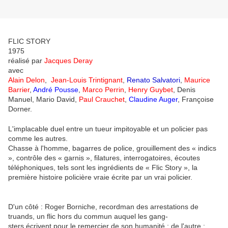
FLIC STORY
1975
réalisé par
Jacques Deray
avec
Alain Delon
,
Jean-Louis Trintignant
,
Renato Salvatori
,
Maurice
Barrier
,
André Pousse
,
Marco Perrin
,
Henry Guybet
, Denis
Manuel, Mario David,
Paul Crauchet
,
Claudine Auger
, Françoise
Dorner.
L'implacable duel entre un tueur impitoyable et un policier pas
comme les autres.
Chasse à l'homme, bagarres de police, grouillement des « indics
», contrôle des « garnis », filatures, interrogatoires, écoutes
téléphoniques, tels sont les ingrédients de « Flic Story », la
première histoire policière vraie écrite par un vrai policier.
D'un côté : Roger Borniche, recordman des arrestations de
truands, un flic hors du commun auquel les gang-
sters écrivent pour le remercier de son humanité ; de l'autre :