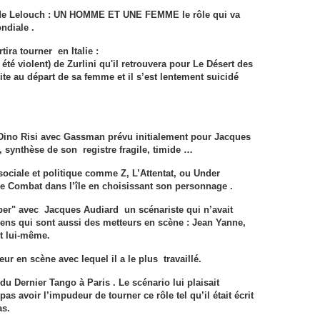
laude Lelouch : UN HOMME ET UNE FEMME le rôle qui va
ndiale .
tira tourner en Italie :
 été violent) de Zurlini qu'il retrouvera pour Le Désert des
uite au départ de sa femme et il s’est lentement suicidé
e Dino Risi avec Gassman prévu initialement pour Jacques
, synthèse de son registre fragile, timide …
 sociale et politique comme Z, L’Attentat, ou Under
 Le Combat dans l’île en choisissant son personnage .
er" avec Jacques Audiard un scénariste qui n’avait
iens qui sont aussi des metteurs en scène : Jean Yanne,
t lui-même.
ur en scène avec lequel il a le plus travaillé.
du Dernier Tango à Paris . Le scénario lui plaisait
s avoir l’impudeur de tourner ce rôle tel qu’il était écrit
as.