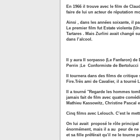
En 1966 il trouve avec le film de C
faire de lui un acteur de réputation mo
Ainsi , dans les années soixante, il par
Le premier film fut Estate violenta (Un
Tartares . Mais Zurlini avait changé s
dans l’alcool.
Il y aura Il sorpasso (Le Fanfaron) d
Perrin ;Le Conformiste de Bertolucci 
Il tournera dans des films de critique
Fire.Très ami de Cavalier, il a tourné
Il a tourné "Regarde les hommes tomb
jamais fait de film avec quatre coméd
Mathieu Kassowitz, Christine Pascal e
Cinq films avec Lelouch. C’est le mette
On lui avait proposé le rôle principal 
énormément, mais il a au peur de ne pa
et sa fille préférait qu'il ne le tourne p