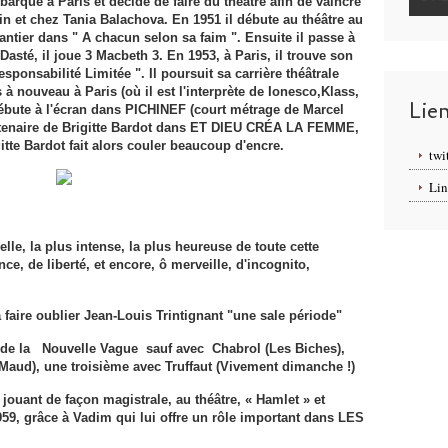
barque à Paris et décide de faire du théâtre afin de vaincre
lin et chez Tania Balachova. En 1951 il débute au théâtre au
ier dans " A chacun selon sa faim ". Ensuite il passe à
asté, il joue 3 Macbeth 3. En 1953, à Paris, il trouve son
ponsabilité Limi­tée ". Il poursuit sa carrière théâtrale
 à nou­veau à Paris (où il est l'interprète de Ionesco,Klass,
Lie
débute à l'écran dans PICHINEF (court mé­trage de Marcel
artenaire de Brigitte Bardot dans ET DIEU CRÉA LA FEMME,
itte Bardot fait alors couler beaucoup d'encre.
twi
Lin
belle, la plus intense, la plus heureuse de toute cette
e, de liberté, et encore, ô merveille, d'incognito,
a faire oublier Jean-Louis Trintignant "une sale période"
rs de la Nouvelle Vague sauf avec Chabrol (Les Biches),
Maud), une troisième avec Truffaut (Vivement dimanche !)
jouant de façon magistrale, au théâtre, « Hamlet » et
59, grâce à Vadim qui lui offre un rôle important dans LES