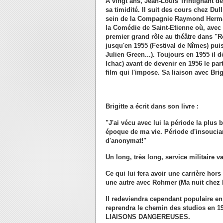
A vingt ans, Jean-Louis Trintignant dé
sa timidité. Il suit des cours chez Dul
sein de la Compagnie Raymond Hermant
la Comédie de Saint-Etienne où, avec D
premier grand rôle au théâtre dans "Res
jus­qu'en 1955 (Festival de Nîmes) puis
Julien Green...). Toujours en 1955 il 
Ichac) avant de devenir en 1956 le p
film qui l'impose. Sa liaison avec Brig
Brigitte a écrit dans son livre :
"J'ai vécu avec lui la période la plus 
époque de ma vie. Période d'insoucianc
d'anonymat!"
Un long, très long, service militaire v
Ce qui lui fera avoir une carrière ho
une autre avec Rohmer (Ma nuit chez 
Il redeviendra cependant populaire en 
reprendra le chemin des studios en 19
LIAISONS DANGEREUSES.