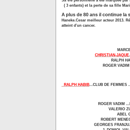
Sa vie personnelle a été marquée par
( 3 enfants) et la perte de sa fille 
A plus de 80 ans il continue la 
Haneke.Cesar meilleur acteur 2013. Ré
atteint d'un cancer.
MARCEL
CHRISTIAN-JAQUE
RALPH HAB
ROGER VADIM .
RALPH HABIB
...CLUB DE FEMMES ..
ROGER VADIM ..
VALERIO ZU
ABEL G
ROBERT MENEGO
GEORGES FRANJU..
J. DONIOL-VAL