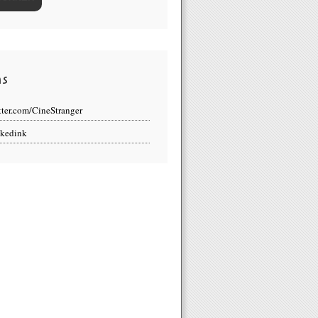
ns
tter.com/CineStranger
kedink