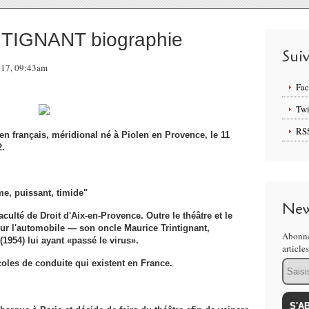
TIGNANT biographie
Sui
2017, 09:43am
Fa
Twi
RS
n français, méridional né à Piolen en Provence, le 11
2.
lme, puissant, timide"
New
culté de Droit d'Aix-en-Provence. Outre le théâtre et le
r l'automobile — son oncle Maurice Trinti­gnant,
Abonne
1954) lui ayant «passé le virus».
article
Email
coles de conduite qui existent en France.