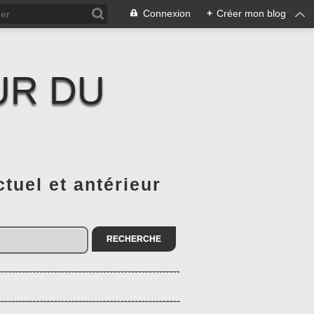
Connexion
+
Créer mon blog
UR DU
el et antérieur