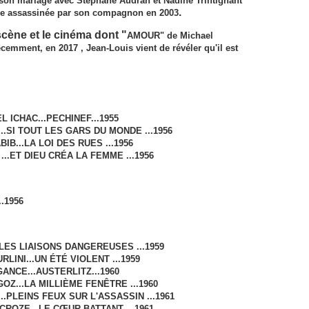
 son mariage avec Stephane Audran et Nadine Trintignant
.
Marie assassinée par son compagnon en 2003
scène et le cinéma dont "
AMOUR" de Michael
cemment, en 2017 , Jean-Louis vient de révéler qu'il est
 ICHAC...PECHINEF...1955
...SI TOUT LES GARS DU MONDE ...1956
IB...LA LOI DES RUES ...1956
..ET DIEU CRÉA LA FEMME ...1956
.1956
.LES LIAISONS DANGEREUSES ...1959
RLINI...UN ÉTÉ VIOLENT ...1959
ANCE...AUSTERLITZ...1960
Z...LA MILLIÈME FE­NÊTRE ...1960
.PLEINS FEUX SUR L'ASSASSIN ...1961
CROZE...LE CŒUR BATTANT ...1961