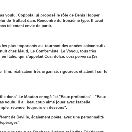
 pas voulu. Coppola lui proposé le rôle de Denis Hopper
ui de Truffaut dans Rencontre du troisième type. Il avait
pas tellement envie de partir.
 les plus importants au tournant des années soixante-dix.
 nuit chez Maud, Le Conformiste, Le Voyou, tous très
en Italie, qui s’appelait Cosi dolce, cosi perversa (Si
 film, réalisateur très organisé, rigoureux et attentif sur le
ville dans" Le Mouton enragé "et "Eaux profondes" . "Eaux
as voulu. Il a beaucoup aimé jouer avec Isabelle
imple, retenue, toujours en dessous".
férent de Deville, également poète, avec une personnalité
"Repérages".