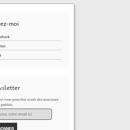
vez-moi
cebook
tter
S
sletter
z-vous pour être averti des nouveaux
s publiés.