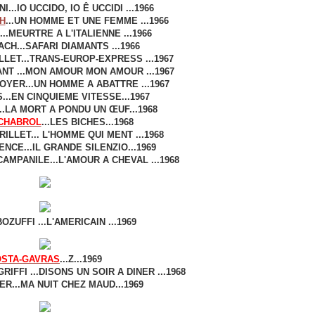
I...IO UCCIDO, IO Ê UCCIDI ...1966
H
...UN HOMME ET UNE FEMME ...1966
..MEURTRE A L'ITALIENNE ...1966
CH...SAFARI DIAMANTS ...1966
LLET...TRANS-EUROP-EXPRESS ...1967
ANT ...MON AMOUR MON AMOUR ...1967
OYER...UN HOMME A ABATTRE ...1967
...EN CINQUIEME VITESSE...1967
..LA MORT A PONDU UN ŒUF...1968
CHABROL
...LES BICHES...1968
ILLET... L'HOMME QUI MENT ...1968
NCE...IL GRANDE SILENZIO...1969
AMPANILE...L'AMOUR A CHEVAL ...1968
ZUFFI ...L'AMERICAIN ...1969
STA-GAVRAS
...Z...1969
IFFI ...DISONS UN SOIR A DINER ...1968
R...MA NUIT CHEZ MAUD...1969