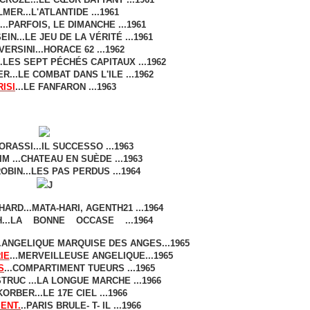
LMER...L'ATLANTIDE ...1961
..PAR­FOIS, LE DIMANCHE ...1961
N...LE JEU DE LA VÉRITÉ ...1961
ERSINI...HORACE 62 ...1962
..LES SEPT PÉCHÉS CAPI­TAUX ...1962
R...LE COMBAT DANS L'ILE ...1962
RISI
...LE FANFARON ...1963
RASSI...IL SUCCESSO ...1963
M ...CHA­TEAU EN SUÈDE ...1963
BIN...LES PAS PERDUS ...1964
J
ARD...MATA-HARI, AGENTH21 ...1
964
H...LA BONNE OCCASE ...1964
..ANGELIQUE MARQUISE DES ANGES...1965
IE
...MERVEILLEUSE ANGELIQUE...1965
S
...COMPARTIMENT TUEURS ...1965
RUC ...LA LONGUE MARCHE ...1966
ORBER...LE 17E CIEL ...1966
ENT.
..PARIS BRULE- T- IL ...1966