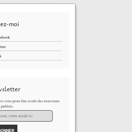
vez-moi
cebook
tter
S
sletter
z-vous pour être averti des nouveaux
s publiés.