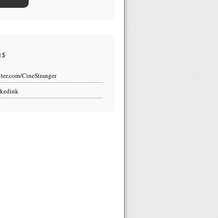
ns
tter.com/CineStranger
kedink