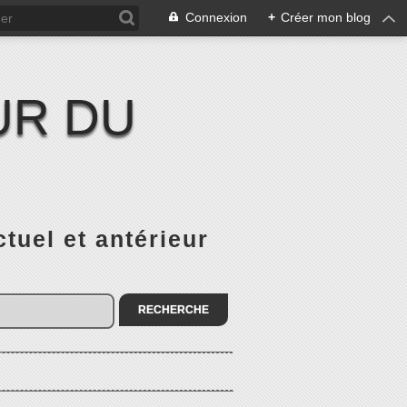
Connexion
+
Créer mon blog
UR DU
el et antérieur