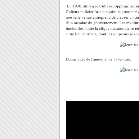
En 1930, alors que Cuba est opprimé par un 
l'odieux policier Ariete rejoint le groupe 
nouvelle venue entreprend de creuser un tun
d'un membre du gouvernement. Les révolution
funérailles, toute la clique dictatoriale se 
autre lieu et Ariete, dont les soupçons se s
Drame avec de l'amour et de l'aventure.