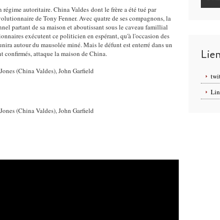
régime autoritaire. China Valdes dont le frère a été tué par
révolutionnaire de Tony Fenner. Avec quatre de ses compagnons, la
nel partant de sa maison et aboutissant sous le caveau famillial
naires exécutent ce politicien en espérant, qu'à l'occasion des
réunira autour du mausolée miné. Mais le défunt est enterré dans un
Lie
ont confirmés, attaque la maison de China.
twi
Lin