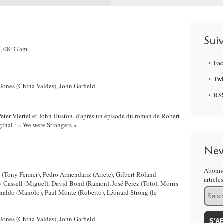
Sui
2, 08:37am
Fa
Twi
RS
eter Viertel et John Huston, d'après un épisode du roman de Robert
ginal : « We were Strangers »
New
Abonne
 (Tony Fenner), Pedro Armendariz (Ariete), Gilbert Roland
article
y Cassell (Miguel), David Bond (Ramon), José Perez (Toto), Morris
Email
enaldo (Manolo), Paul Monte (Roberto), Léonard Strong (le