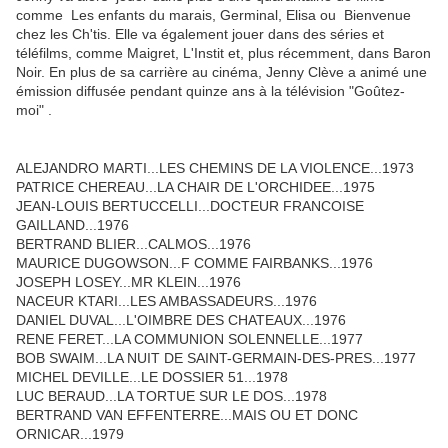
comme Les enfants du marais, Germinal, Elisa ou Bienvenue
chez les Ch'tis. Elle va également jouer dans des séries et
téléfilms, comme Maigret, L'Instit et, plus récemment, dans Baron
Noir. En plus de sa carrière au cinéma, Jenny Clève a animé une
émission diffusée pendant quinze ans à la télévision "Goûtez-
moi" .
ALEJANDRO MARTI...LES CHEMINS DE LA VIOLENCE...1973
PATRICE CHEREAU...LA CHAIR DE L'ORCHIDEE...1975
JEAN-LOUIS BERTUCCELLI...DOCTEUR FRANCOISE
GAILLAND...1976
BERTRAND BLIER...CALMOS...1976
MAURICE DUGOWSON...F COMME FAIRBANKS...1976
JOSEPH LOSEY...MR KLEIN...1976
NACEUR KTARI...LES AMBASSADEURS...1976
DANIEL DUVAL...L'OIMBRE DES CHATEAUX...1976
RENE FERET...LA COMMUNION SOLENNELLE...1977
BOB SWAIM...LA NUIT DE SAINT-GERMAIN-DES-PRES...1977
MICHEL DEVILLE...LE DOSSIER 51...1978
LUC BERAUD...LA TORTUE SUR LE DOS...1978
BERTRAND VAN EFFENTERRE...MAIS OU ET DONC
ORNICAR...1979