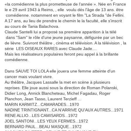
«la comédienne la plus prometteuse de l'année ». Née en France
le e 29 avril 1943 à Reims, , elle voulu dés l'âge de 13 ans. être
comédienne. notamment en voyant le film "La Strada "de Fellini.
A 17 ans, au lieu de prendre le chemin le la faculté, elle s'inscrit
au cours de Tania Balachova.
Claude Santelli lui a proposé sa première apparition à la télé
dans "Sam" le rôle d'une jeune paysanne, défigurée par un bec
de lièvre. Suivront théâtre , cinéma et télévision. A la télévision , la
série LES OISEAUX RARES avec Claude Jade....
Mais les réalisateurs populaires feront peu appel à la brillante
comédienne.
Dans SAUVE TOI LOLA elle jouera une femme atteinte d'un
cancer mais voulant vivre.
Au théâtre, Jacques Lassalle la met en scène à plusieurs
reprises. Elle joue aussi sous la direction de Roman Polanski,
Didier Long, Annick Blancheteau, Michel Fagadau, Roger
Planchon, Jean Tasso, Laurent Terzieff ...
MARIN KARMITZ...CAMARADES...1970
NADINE TRINTIGNANT...CA N'ARRIVE QU'AUX AUTRES...1971
RENE ALLIO...LES CAMISARDS...1972
JOEL SANTONI...LES YEUX FERMES...1972
BERNARD PAUL...BEAU MASQUE...1972