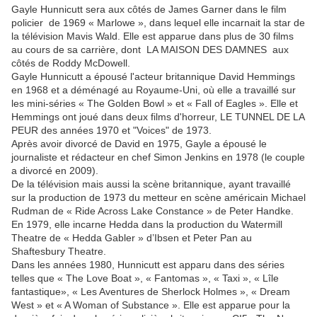
Gayle Hunnicutt sera aux côtés de James Garner dans le film
policier de 1969 « Marlowe », dans lequel elle incarnait la star de
la télévision Mavis Wald. Elle est apparue dans plus de 30 films
au cours de sa carrière, dont LA MAISON DES DAMNES aux
côtés de Roddy McDowell.
Gayle Hunnicutt a épousé l'acteur britannique David Hemmings
en 1968 et a déménagé au Royaume-Uni, où elle a travaillé sur
les mini-séries « The Golden Bowl » et « Fall of Eagles ». Elle et
Hemmings ont joué dans deux films d'horreur, LE TUNNEL DE LA
PEUR des années 1970 et "Voices" de 1973.
Après avoir divorcé de David en 1975, Gayle a épousé le
journaliste et rédacteur en chef Simon Jenkins en 1978 (le couple
a divorcé en 2009).
De la télévision mais aussi la scène britannique, ayant travaillé
sur la production de 1973 du metteur en scène américain Michael
Rudman de « Ride Across Lake Constance » de Peter Handke.
En 1979, elle incarne Hedda dans la production du Watermill
Theatre de « Hedda Gabler » d’Ibsen et Peter Pan au
Shaftesbury Theatre.
Dans les années 1980, Hunnicutt est apparu dans des séries
telles que « The Love Boat », « Fantomas », « Taxi », « Lîle
fantastique», « Les Aventures de Sherlock Holmes », « Dream
West » et « A Woman of Substance ». Elle est apparue pour la