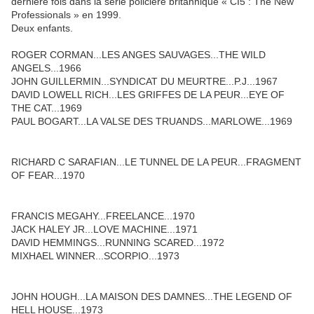
dernière fois dans la série policière britannique « CI5 : The New
Professionals » en 1999.
Deux enfants.
ROGER CORMAN...LES ANGES SAUVAGES...THE WILD
ANGELS...1966
JOHN GUILLERMIN...SYNDICAT DU MEURTRE...P.J...1967
DAVID LOWELL RICH...LES GRIFFES DE LA PEUR...EYE OF
THE CAT...1969
PAUL BOGART...LA VALSE DES TRUANDS...MARLOWE...1969
RICHARD C SARAFIAN...LE TUNNEL DE LA PEUR...FRAGMENT
OF FEAR...1970
FRANCIS MEGAHY...FREELANCE...1970
JACK HALEY JR...LOVE MACHINE...1971
DAVID HEMMINGS...RUNNING SCARED...1972
MIXHAEL WINNER...SCORPIO...1973
JOHN HOUGH...LA MAISON DES DAMNES...THE LEGEND OF
HELL HOUSE...1973