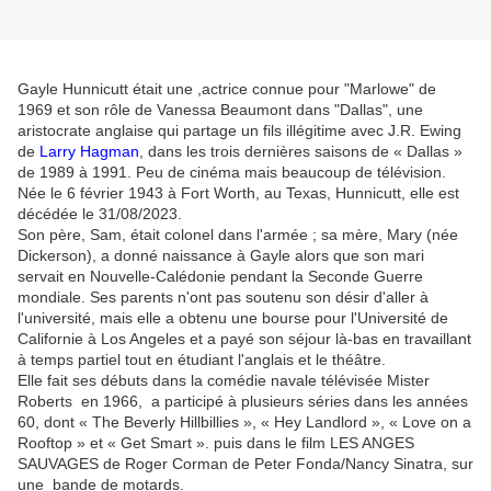
Gayle Hunnicutt était une ,actrice connue pour "Marlowe" de
1969 et son rôle de Vanessa Beaumont dans "Dallas", une
aristocrate anglaise qui partage un fils illégitime avec J.R. Ewing
de
Larry Hagman
, dans les trois dernières saisons de « Dallas »
de 1989 à 1991. Peu de cinéma mais beaucoup de télévision.
Née le 6 février 1943 à Fort Worth, au Texas, Hunnicutt, elle est
décédée le 31/08/2023.
Son père, Sam, était colonel dans l'armée ; sa mère, Mary (née
Dickerson), a donné naissance à Gayle alors que son mari
servait en Nouvelle-Calédonie pendant la Seconde Guerre
mondiale. Ses parents n'ont pas soutenu son désir d'aller à
l'université, mais elle a obtenu une bourse pour l'Université de
Californie à Los Angeles et a payé son séjour là-bas en travaillant
à temps partiel tout en étudiant l'anglais et le théâtre.
Elle fait ses débuts dans la comédie navale télévisée Mister
Roberts en 1966, a participé à plusieurs séries dans les années
60, dont « The Beverly Hillbillies », « Hey Landlord », « Love on a
Rooftop » et « Get Smart ». puis dans le film LES ANGES
SAUVAGES de Roger Corman de Peter Fonda/Nancy Sinatra, sur
une bande de motards.